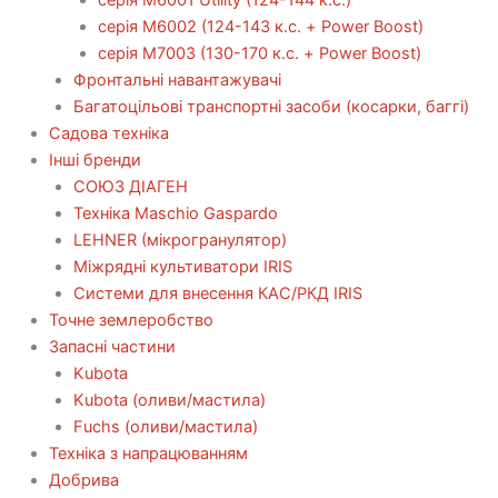
серія М6002 (124-143 к.с. + Power Boost)
серія М7003 (130-170 к.с. + Power Boost)
Фронтальні навантажувачі
Багатоцільові транспортні засоби (косарки, баггі)
Садова техніка
Інші бренди
СОЮЗ ДІАГЕН
Техніка Maschio Gaspardo
LEHNER (мікрогранулятор)
Міжрядні культиватори IRIS
Системи для внесення КАС/РКД IRIS
Точне землеробство
Запасні частини
Kubota
Kubota (оливи/мастила)
Fuchs (оливи/мастила)
Техніка з напрацюванням
Добрива