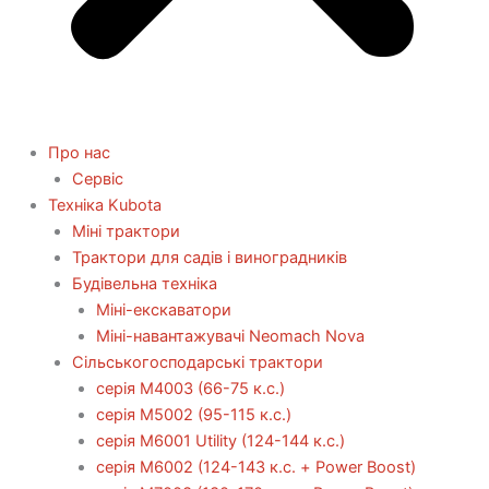
Про нас
Сервіс
Технiка Kubota
Міні трактори
Трактори для садів і виноградників
Будівельна техніка
Міні-екскаватори
Міні-навантажувачі Neomach Nova
Сільськогосподарські трактори
серія М4003 (66-75 к.с.)
серія М5002 (95-115 к.с.)
серія M6001 Utility (124-144 к.с.)
серія М6002 (124-143 к.с. + Power Boost)