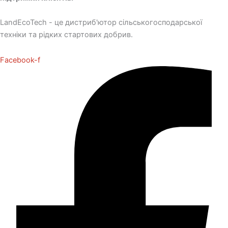
LandEcoTech - це дистриб'ютор сільськогосподарської
техніки та рідких стартових добрив.
Facebook-f