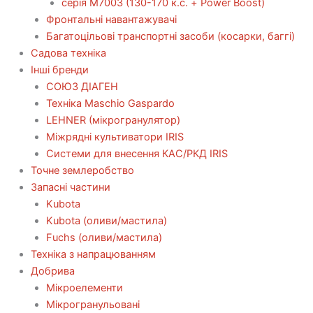
серія М7003 (130-170 к.с. + Power Boost)
Фронтальні навантажувачі
Багатоцільові транспортні засоби (косарки, баггі)
Садова техніка
Інші бренди
СОЮЗ ДІАГЕН
Техніка Maschio Gaspardo
LEHNER (мікрогранулятор)
Міжрядні культиватори IRIS
Системи для внесення КАС/РКД IRIS
Точне землеробство
Запасні частини
Kubota
Kubota (оливи/мастила)
Fuchs (оливи/мастила)
Техніка з напрацюванням
Добрива
Мікроелементи
Мікрогранульовані