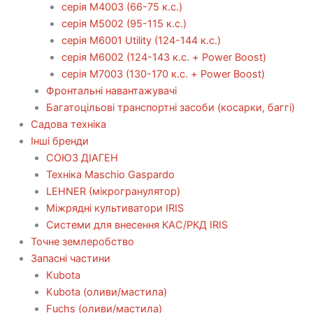
серія М4003 (66-75 к.с.)
серія М5002 (95-115 к.с.)
серія M6001 Utility (124-144 к.с.)
серія М6002 (124-143 к.с. + Power Boost)
серія М7003 (130-170 к.с. + Power Boost)
Фронтальні навантажувачі
Багатоцільові транспортні засоби (косарки, баггі)
Садова техніка
Інші бренди
СОЮЗ ДІАГЕН
Техніка Maschio Gaspardo
LEHNER (мікрогранулятор)
Міжрядні культиватори IRIS
Системи для внесення КАС/РКД IRIS
Точне землеробство
Запасні частини
Kubota
Kubota (оливи/мастила)
Fuchs (оливи/мастила)