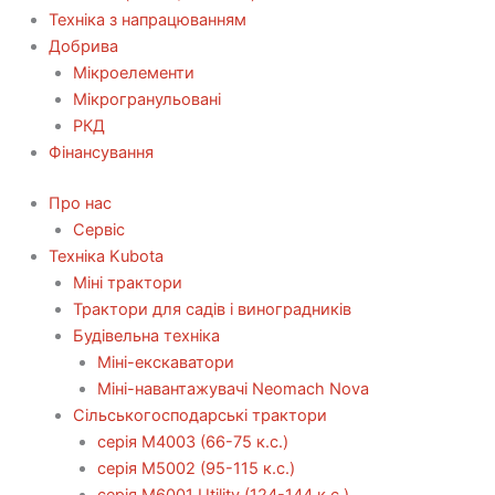
Техніка з напрацюванням
Добрива
Мікроелементи
Мікрогранульовані
РКД
Фінансування
Про нас
Сервіс
Технiка Kubota
Міні трактори
Трактори для садів і виноградників
Будівельна техніка
Міні-екскаватори
Міні-навантажувачі Neomach Nova
Сільськогосподарські трактори
серія М4003 (66-75 к.с.)
серія М5002 (95-115 к.с.)
серія M6001 Utility (124-144 к.с.)