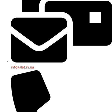
info@let.in.ua