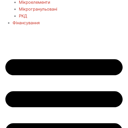
Мікроелементи
Мікрогранульовані
РКД
Фінансування