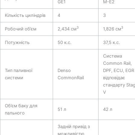
GE1
M-E2
Кількість циліндрів
4
3
3
3
Робочий об’єм
2,434 см
1,826 см
Потужність
50 к.с.
37,5 к.с.
Система
Common Rail,
Тип паливної
Denso
DPF, ECU, EGR 
системи
CommonRail
відповідає
стандарту Sta
V
Об’єм баку для
51 л
42 л
пального
Задній привід з
можливістю