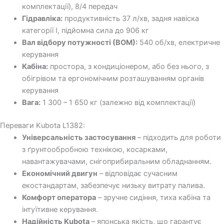
комплектації), 8/4 передач
Гідравліка:
продуктивність 37 л/хв, задня навіска
категорії I, підйомна сила до 906 кг
Вал відбору потужності (ВОМ):
540 об/хв, електричне
керування
Кабіна:
простора, з кондиціонером, або без нього, з
обігрівом та ергономічним розташуванням органів
керування
Вага:
1 300 – 1 650 кг (залежно від комплектації)
Переваги Kubota L1382:
Універсальність застосування
– підходить для роботи
з ґрунтообробною технікою, косарками,
навантажувачами, снігоприбиральним обладнанням.
Економічний двигун
– відповідає сучасним
екостандартам, забезпечує низьку витрату палива.
Комфорт оператора
– зручне сидіння, тиха кабіна та
інтуїтивне керування.
Надійність Kubota
– японська якість, що гарантує