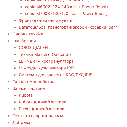
серія М6002 (124-143 к.с. + Power Boost)
серія М7003 (130-170 к.с. + Power Boost)
Фронтальні навантажувачі
Багатоцільові транспортні засоби (косарки, баггі)
Садова техніка
Інші бренди
СОЮЗ ДІАГЕН
Техніка Maschio Gaspardo
LEHNER (мікрогранулятор)
Міжрядні культиватори IRIS
Системи для внесення КАС/РКД IRIS
Точне землеробство
Запасні частини
Kubota
Kubota (оливи/мастила)
Fuchs (оливи/мастила)
Техніка з напрацюванням
Добрива