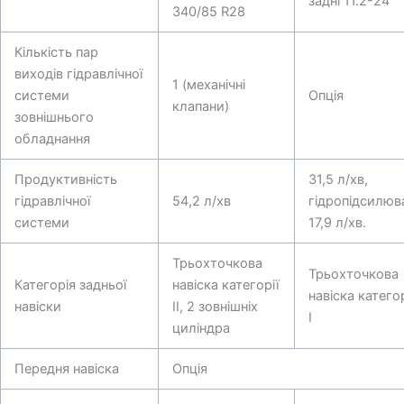
задні 11.2-24
340/85 R28
Кількість пар
виходів гідравлічної
1 (механічні
системи
Опція
клапани)
зовнішнього
обладнання
Продуктивність
31,5 л/хв,
гідравлічної
54,2 л/хв
гідропідсилюв
системи
17,9 л/хв.
Трьохточкова
Трьохточкова
Категорія задньої
навіска категорії
навіска категор
навіски
II, 2 зовнішніх
I
циліндра
Передня навіска
Опція