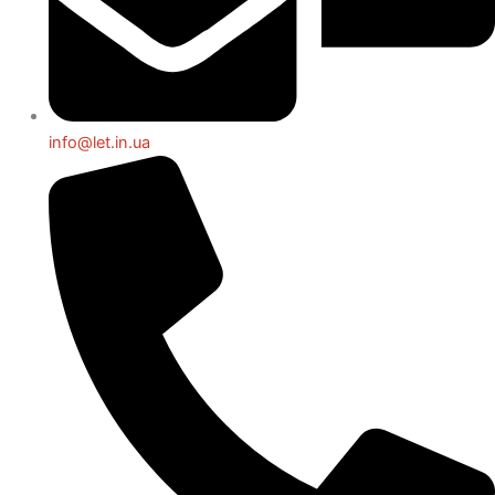
info@let.in.ua