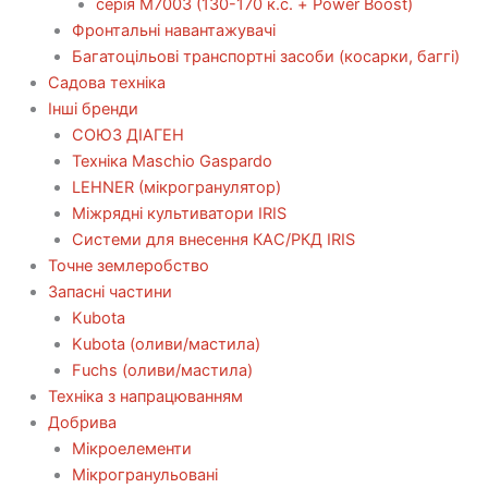
серія М7003 (130-170 к.с. + Power Boost)
Фронтальні навантажувачі
Багатоцільові транспортні засоби (косарки, баггі)
Садова техніка
Інші бренди
СОЮЗ ДІАГЕН
Техніка Maschio Gaspardo
LEHNER (мікрогранулятор)
Міжрядні культиватори IRIS
Системи для внесення КАС/РКД IRIS
Точне землеробство
Запасні частини
Kubota
Kubota (оливи/мастила)
Fuchs (оливи/мастила)
Техніка з напрацюванням
Добрива
Мікроелементи
Мікрогранульовані