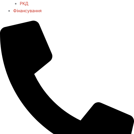
РКД
Фінансування