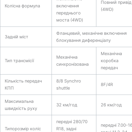
Повний привід
Колісна формула
включення
(4WD)
переднього
моста (4WD)
Фланцевий, механічне включення
Задній міст
блокування диференціалу
Механічна
Механічна
Тип трансмісії
коробка
синхронізована
передач
Кількість передач
8/8 Synchro
8F/4R
КПП
shuttle
Максимальна
32 км/год
26 км/год
швидкість руху
передні 280/70
передні 7.00-16
Типорозмір коліс
R18, задні