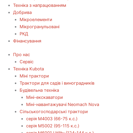
Техніка з напрацюванням
Добрива
Мікроелементи
Мікрогранульовані
РКД
Фінансування
Про нас
Сервіс
Технiка Kubota
Міні трактори
Трактори для садів і виноградників
Будівельна техніка
Міні-екскаватори
Міні-навантажувачі Neomach Nova
Сільськогосподарські трактори
серія М4003 (66-75 к.с.)
серія М5002 (95-115 к.с.)
серія M6001 Utility (124-144 к.с.)