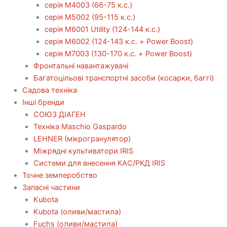
серія М4003 (66-75 к.с.)
серія М5002 (95-115 к.с.)
серія M6001 Utility (124-144 к.с.)
серія М6002 (124-143 к.с. + Power Boost)
серія М7003 (130-170 к.с. + Power Boost)
Фронтальні навантажувачі
Багатоцільові транспортні засоби (косарки, баггі)
Садова техніка
Інші бренди
СОЮЗ ДІАГЕН
Техніка Maschio Gaspardo
LEHNER (мікрогранулятор)
Міжрядні культиватори IRIS
Системи для внесення КАС/РКД IRIS
Точне землеробство
Запасні частини
Kubota
Kubota (оливи/мастила)
Fuchs (оливи/мастила)