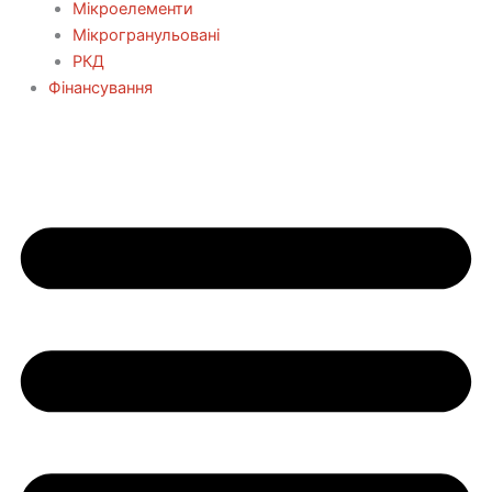
Мікроелементи
Мікрогранульовані
РКД
Фінансування