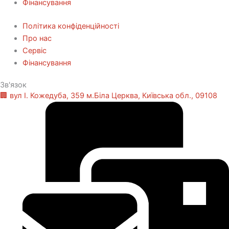
Фінансування
Політика конфіденційності
Про нас
Сервіс
Фінансування
Зв'язок
🏢 вул І. Кожедуба, 359 м.Біла Церква, Київська обл., 09108