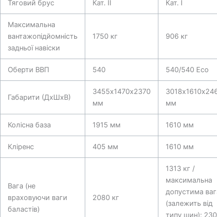
Тяговий брус
Кат. II
Кат. I
Максимальна
вантажопідйомність
1750 кг
906 кг
задньої навіски
Оберти ВВП
540
540/540 Eco
3455х1470х2370
3018х1610х24
Габарити (ДхШхВ)
мм
мм
Колісна база
1915 мм
1610 мм
Кліренс
405 мм
1610 мм
1313 кг /
максимальна
Вага (не
допустима ваг
враховуючи ваги
2080 кг
(залежить від
баластів)
типу шин): 23