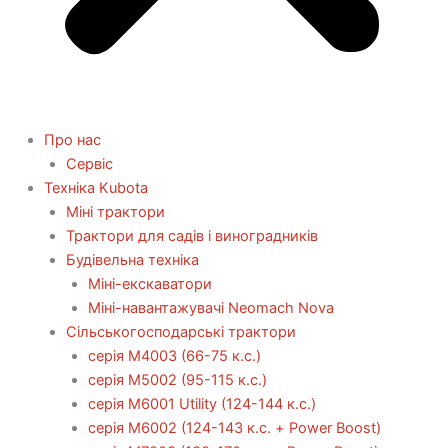
Про нас
Сервіс
Технiка Kubota
Міні трактори
Трактори для садів і виноградників
Будівельна техніка
Міні-екскаватори
Міні-навантажувачі Neomach Nova
Сільськогосподарські трактори
серія М4003 (66-75 к.с.)
серія М5002 (95-115 к.с.)
серія M6001 Utility (124-144 к.с.)
серія М6002 (124-143 к.с. + Power Boost)