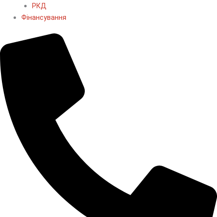
РКД
Фінансування