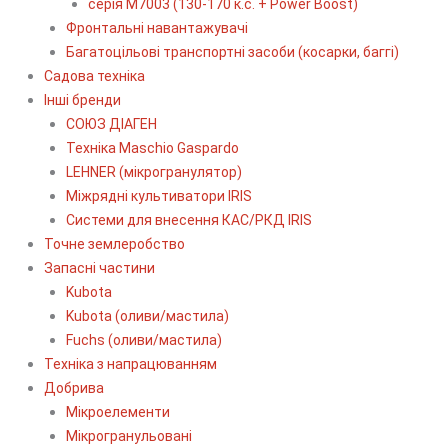
серія М7003 (130-170 к.с. + Power Boost)
Фронтальні навантажувачі
Багатоцільові транспортні засоби (косарки, баггі)
Садова техніка
Інші бренди
СОЮЗ ДІАГЕН
Техніка Maschio Gaspardo
LEHNER (мікрогранулятор)
Міжрядні культиватори IRIS
Системи для внесення КАС/РКД IRIS
Точне землеробство
Запасні частини
Kubota
Kubota (оливи/мастила)
Fuchs (оливи/мастила)
Техніка з напрацюванням
Добрива
Мікроелементи
Мікрогранульовані