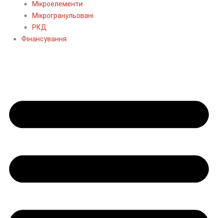
Мікроелементи
Мікрогранульовані
РКД
Фінансування