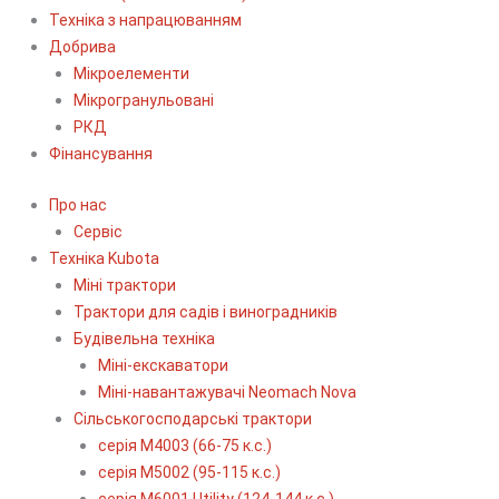
Техніка з напрацюванням
Добрива
Мікроелементи
Мікрогранульовані
РКД
Фінансування
Про нас
Сервіс
Технiка Kubota
Міні трактори
Трактори для садів і виноградників
Будівельна техніка
Міні-екскаватори
Міні-навантажувачі Neomach Nova
Сільськогосподарські трактори
серія М4003 (66-75 к.с.)
серія М5002 (95-115 к.с.)
серія M6001 Utility (124-144 к.с.)