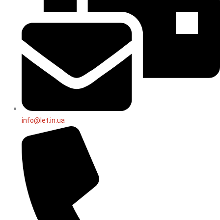
info@let.in.ua