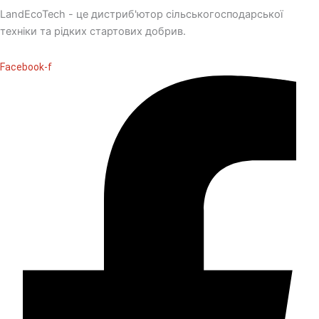
LandEcoTech - це дистриб'ютор сільськогосподарської
техніки та рідких стартових добрив.
Facebook-f