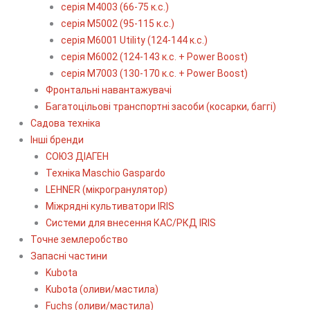
серія М4003 (66-75 к.с.)
серія М5002 (95-115 к.с.)
серія M6001 Utility (124-144 к.с.)
серія М6002 (124-143 к.с. + Power Boost)
серія М7003 (130-170 к.с. + Power Boost)
Фронтальні навантажувачі
Багатоцільові транспортні засоби (косарки, баггі)
Садова техніка
Інші бренди
СОЮЗ ДІАГЕН
Техніка Maschio Gaspardo
LEHNER (мікрогранулятор)
Міжрядні культиватори IRIS
Системи для внесення КАС/РКД IRIS
Точне землеробство
Запасні частини
Kubota
Kubota (оливи/мастила)
Fuchs (оливи/мастила)