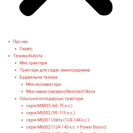
Про нас
Сервіс
Технiка Kubota
Міні трактори
Трактори для садів і виноградників
Будівельна техніка
Міні-екскаватори
Міні-навантажувачі Neomach Nova
Сільськогосподарські трактори
серія М4003 (66-75 к.с.)
серія М5002 (95-115 к.с.)
серія M6001 Utility (124-144 к.с.)
серія М6002 (124-143 к.с. + Power Boost)