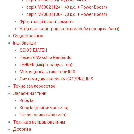
серія М6002 (124-143 к.с. + Power Boost)
серія М7003 (130-170 к.с. + Power Boost)
Фронтальні навантажувачі
Багатоцільові транспортні засоби (косарки, баггі)
Садова техніка
Інші бренди
СОЮЗ ДІАГЕН
Техніка Maschio Gaspardo
LEHNER (мікрогранулятор)
Міжрядні культиватори IRIS
Системи для внесення КАС/РКД IRIS
Точне землеробство
Запасні частини
Kubota
Kubota (оливи/мастила)
Fuchs (оливи/мастила)
Техніка з напрацюванням
Добрива