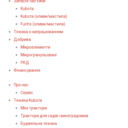
Запасні частини
Kubota
Kubota (оливи/мастила)
Fuchs (оливи/мастила)
Техніка з напрацюванням
Добрива
Мікроелементи
Мікрогранульовані
РКД
Фінансування
Про нас
Сервіс
Технiка Kubota
Міні трактори
Трактори для садів і виноградників
Будівельна техніка