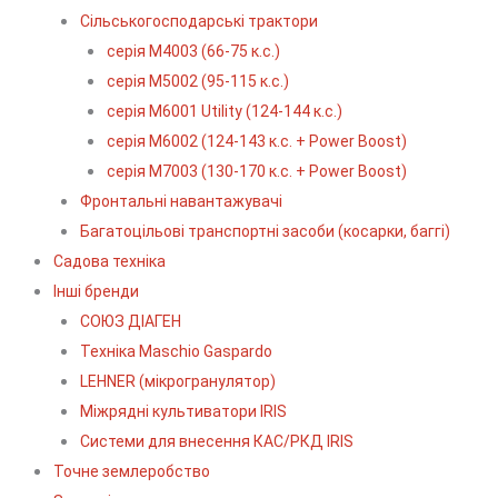
Сільськогосподарські трактори
серія М4003 (66-75 к.с.)
серія М5002 (95-115 к.с.)
серія M6001 Utility (124-144 к.с.)
серія М6002 (124-143 к.с. + Power Boost)
серія М7003 (130-170 к.с. + Power Boost)
Фронтальні навантажувачі
Багатоцільові транспортні засоби (косарки, баггі)
Садова техніка
Інші бренди
СОЮЗ ДІАГЕН
Техніка Maschio Gaspardo
LEHNER (мікрогранулятор)
Міжрядні культиватори IRIS
Системи для внесення КАС/РКД IRIS
Точне землеробство