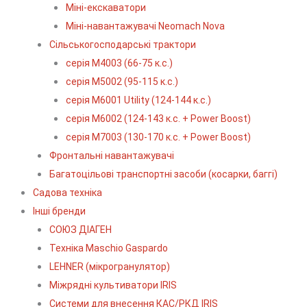
Міні-екскаватори
Міні-навантажувачі Neomach Nova
Сільськогосподарські трактори
серія М4003 (66-75 к.с.)
серія М5002 (95-115 к.с.)
серія M6001 Utility (124-144 к.с.)
серія М6002 (124-143 к.с. + Power Boost)
серія М7003 (130-170 к.с. + Power Boost)
Фронтальні навантажувачі
Багатоцільові транспортні засоби (косарки, баггі)
Садова техніка
Інші бренди
СОЮЗ ДІАГЕН
Техніка Maschio Gaspardo
LEHNER (мікрогранулятор)
Міжрядні культиватори IRIS
Системи для внесення КАС/РКД IRIS