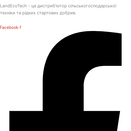
LandEcoTech - це дистриб'ютор сільськогосподарської
техніки та рідких стартових добрив.
Facebook-f