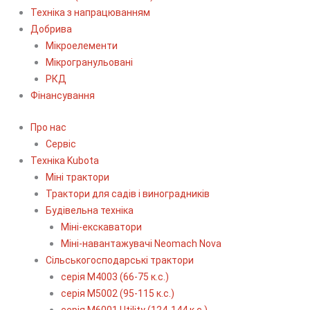
Техніка з напрацюванням
Добрива
Мікроелементи
Мікрогранульовані
РКД
Фінансування
Про нас
Сервіс
Технiка Kubota
Міні трактори
Трактори для садів і виноградників
Будівельна техніка
Міні-екскаватори
Міні-навантажувачі Neomach Nova
Сільськогосподарські трактори
серія М4003 (66-75 к.с.)
серія М5002 (95-115 к.с.)
серія M6001 Utility (124-144 к.с.)