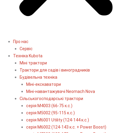
Про нас
Сервіс
Технiка Kubota
Міні трактори
Трактори для садів і виноградників
Будівельна техніка
Міні-екскаватори
Міні-навантажувачі Neomach Nova
Сільськогосподарські трактори
серія М4003 (66-75 к.с.)
серія М5002 (95-115 к.с.)
серія M6001 Utility (124-144 к.с.)
серія М6002 (124-143 к.с. + Power Boost)