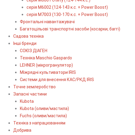
серія М6002 (124-143 к.с. + Power Boost)
серія М7003 (130-170 к.с. + Power Boost)
Фронтальні навантажувачі
Багатоцільові транспортні засоби (косарки, баггі)
Садова техніка
Інші бренди
СОЮЗ ДІАГЕН
Техніка Maschio Gaspardo
LEHNER (мікрогранулятор)
Міжрядні культиватори IRIS
Системи для внесення КАС/РКД IRIS
Точне землеробство
Запасні частини
Kubota
Kubota (оливи/мастила)
Fuchs (оливи/мастила)
Техніка з напрацюванням
Добрива