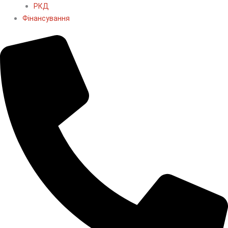
РКД
Фінансування