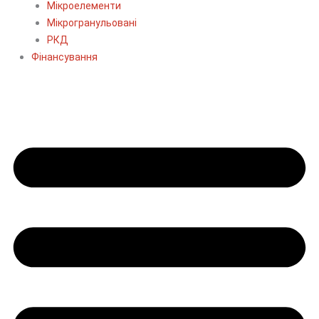
Мікроелементи
Мікрогранульовані
РКД
Фінансування