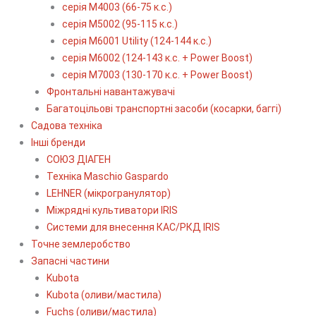
серія М4003 (66-75 к.с.)
серія М5002 (95-115 к.с.)
серія M6001 Utility (124-144 к.с.)
серія М6002 (124-143 к.с. + Power Boost)
серія М7003 (130-170 к.с. + Power Boost)
Фронтальні навантажувачі
Багатоцільові транспортні засоби (косарки, баггі)
Садова техніка
Інші бренди
СОЮЗ ДІАГЕН
Техніка Maschio Gaspardo
LEHNER (мікрогранулятор)
Міжрядні культиватори IRIS
Системи для внесення КАС/РКД IRIS
Точне землеробство
Запасні частини
Kubota
Kubota (оливи/мастила)
Fuchs (оливи/мастила)