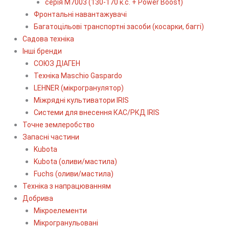
серія М7003 (130-170 к.с. + Power Boost)
Фронтальні навантажувачі
Багатоцільові транспортні засоби (косарки, баггі)
Садова техніка
Інші бренди
СОЮЗ ДІАГЕН
Техніка Maschio Gaspardo
LEHNER (мікрогранулятор)
Міжрядні культиватори IRIS
Системи для внесення КАС/РКД IRIS
Точне землеробство
Запасні частини
Kubota
Kubota (оливи/мастила)
Fuchs (оливи/мастила)
Техніка з напрацюванням
Добрива
Мікроелементи
Мікрогранульовані