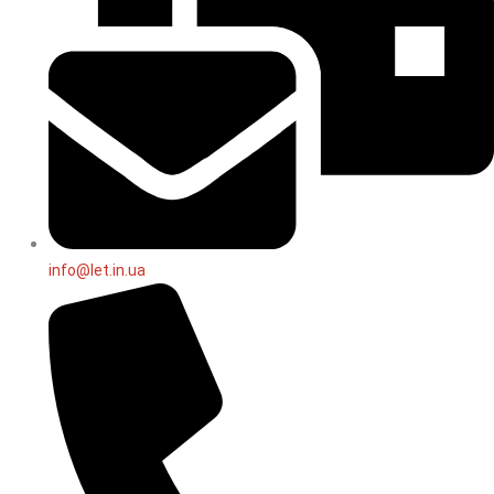
info@let.in.ua