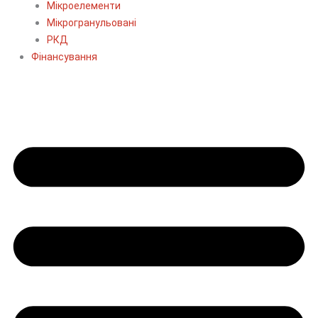
Мікроелементи
Мікрогранульовані
РКД
Фінансування