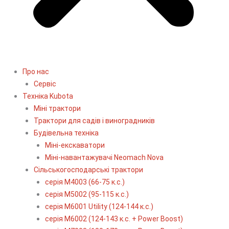
Про нас
Сервіс
Технiка Kubota
Міні трактори
Трактори для садів і виноградників
Будівельна техніка
Міні-екскаватори
Міні-навантажувачі Neomach Nova
Сільськогосподарські трактори
серія М4003 (66-75 к.с.)
серія М5002 (95-115 к.с.)
серія M6001 Utility (124-144 к.с.)
серія М6002 (124-143 к.с. + Power Boost)