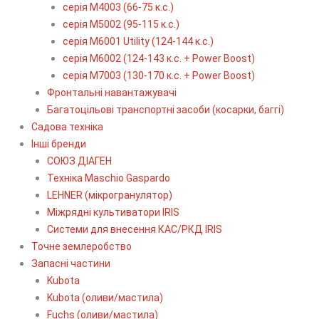
серія М4003 (66-75 к.с.)
серія М5002 (95-115 к.с.)
серія M6001 Utility (124-144 к.с.)
серія М6002 (124-143 к.с. + Power Boost)
серія М7003 (130-170 к.с. + Power Boost)
Фронтальні навантажувачі
Багатоцільові транспортні засоби (косарки, баггі)
Садова техніка
Інші бренди
СОЮЗ ДІАГЕН
Техніка Maschio Gaspardo
LEHNER (мікрогранулятор)
Міжрядні культиватори IRIS
Системи для внесення КАС/РКД IRIS
Точне землеробство
Запасні частини
Kubota
Kubota (оливи/мастила)
Fuchs (оливи/мастила)