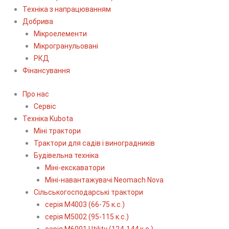
Техніка з напрацюванням
Добрива
Мікроелементи
Мікрогранульовані
РКД
Фінансування
Про нас
Сервіс
Технiка Kubota
Міні трактори
Трактори для садів і виноградників
Будівельна техніка
Міні-екскаватори
Міні-навантажувачі Neomach Nova
Сільськогосподарські трактори
серія М4003 (66-75 к.с.)
серія М5002 (95-115 к.с.)
серія M6001 Utility (124-144 к.с.)