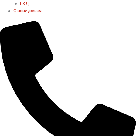
РКД
Фінансування