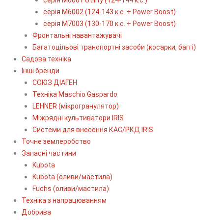
серія М6002 (124-143 к.с. + Power Boost)
серія М7003 (130-170 к.с. + Power Boost)
Фронтальні навантажувачі
Багатоцільові транспортні засоби (косарки, баггі)
Садова техніка
Інші бренди
СОЮЗ ДІАГЕН
Техніка Maschio Gaspardo
LEHNER (мікрогранулятор)
Міжрядні культиватори IRIS
Системи для внесення КАС/РКД IRIS
Точне землеробство
Запасні частини
Kubota
Kubota (оливи/мастила)
Fuchs (оливи/мастила)
Техніка з напрацюванням
Добрива