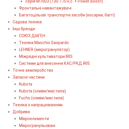
серія М7003 (130-170 к.с. + Power Boost)
Фронтальні навантажувачі
Багатоцільові транспортні засоби (косарки, баггі)
Садова техніка
Інші бренди
СОЮЗ ДІАГЕН
Техніка Maschio Gaspardo
LEHNER (мікрогранулятор)
Міжрядні культиватори IRIS
Системи для внесення КАС/РКД IRIS
Точне землеробство
Запасні частини
Kubota
Kubota (оливи/мастила)
Fuchs (оливи/мастила)
Техніка з напрацюванням
Добрива
Мікроелементи
Мікрогранульовані