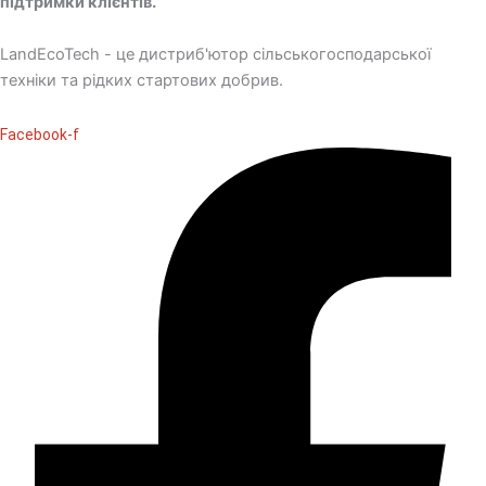
підтримки клієнтів.
LandEcoTech - це дистриб'ютор сільськогосподарської
техніки та рідких стартових добрив.
Facebook-f