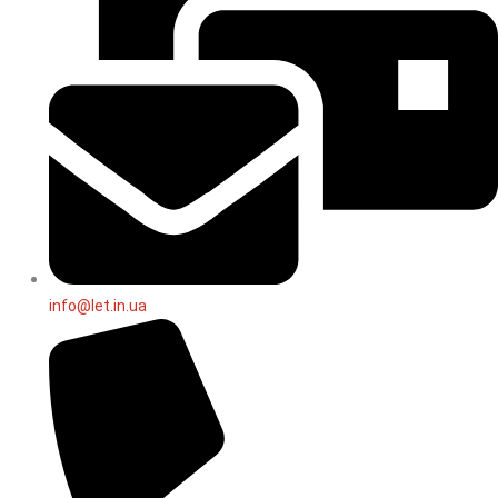
info@let.in.ua