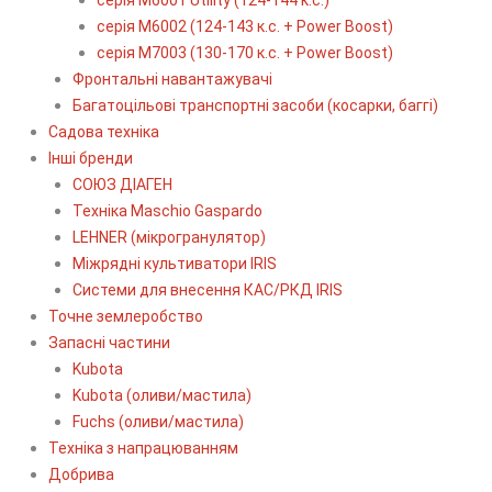
серія М6002 (124-143 к.с. + Power Boost)
серія М7003 (130-170 к.с. + Power Boost)
Фронтальні навантажувачі
Багатоцільові транспортні засоби (косарки, баггі)
Садова техніка
Інші бренди
СОЮЗ ДІАГЕН
Техніка Maschio Gaspardo
LEHNER (мікрогранулятор)
Міжрядні культиватори IRIS
Системи для внесення КАС/РКД IRIS
Точне землеробство
Запасні частини
Kubota
Kubota (оливи/мастила)
Fuchs (оливи/мастила)
Техніка з напрацюванням
Добрива