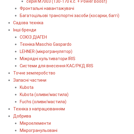
серія М7003 (130-170 к.с. + Power Boost)
Фронтальні навантажувачі
Багатоцільові транспортні засоби (косарки, баггі)
Садова техніка
Інші бренди
СОЮЗ ДІАГЕН
Техніка Maschio Gaspardo
LEHNER (мікрогранулятор)
Міжрядні культиватори IRIS
Системи для внесення КАС/РКД IRIS
Точне землеробство
Запасні частини
Kubota
Kubota (оливи/мастила)
Fuchs (оливи/мастила)
Техніка з напрацюванням
Добрива
Мікроелементи
Мікрогранульовані