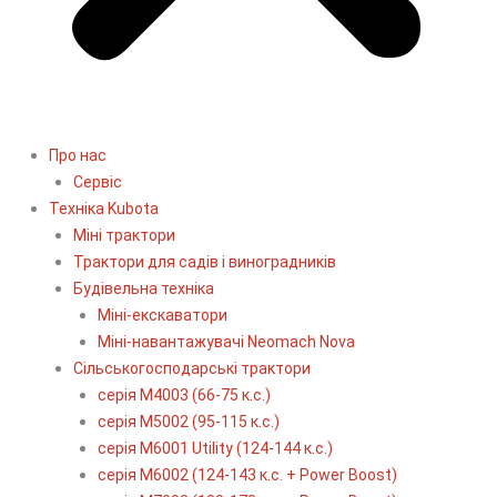
Про нас
Сервіс
Технiка Kubota
Міні трактори
Трактори для садів і виноградників
Будівельна техніка
Міні-екскаватори
Міні-навантажувачі Neomach Nova
Сільськогосподарські трактори
серія М4003 (66-75 к.с.)
серія М5002 (95-115 к.с.)
серія M6001 Utility (124-144 к.с.)
серія М6002 (124-143 к.с. + Power Boost)