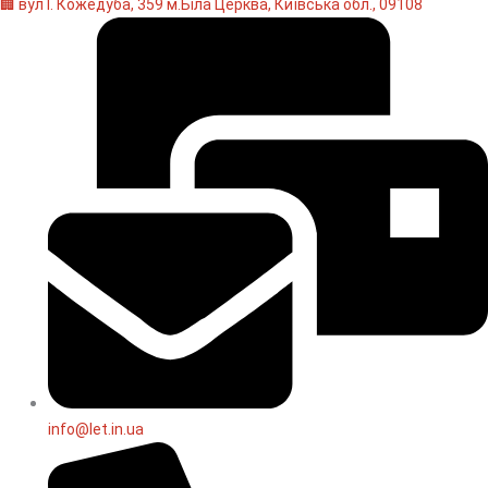
🏢 вул І. Кожедуба, 359 м.Біла Церква, Київська обл., 09108
info@let.in.ua