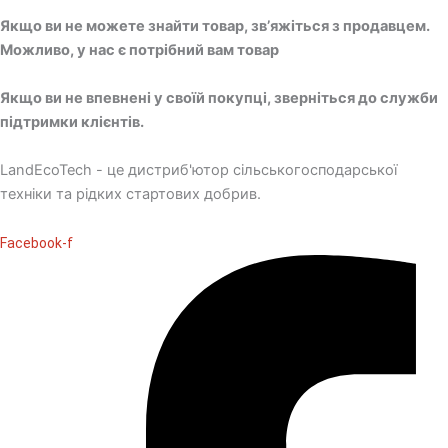
Якщо ви не можете знайти товар, зв’яжіться з продавцем.
Можливо, у нас є потрібний вам товар
Якщо ви не впевнені у своїй покупці, зверніться до служби
підтримки клієнтів.
LandEcoTech - це дистриб'ютор сільськогосподарської
техніки та рідких стартових добрив.
Facebook-f