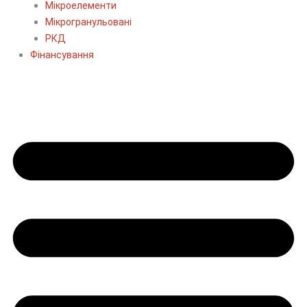
Мікроелементи
Мікрогранульовані
РКД
Фінансування