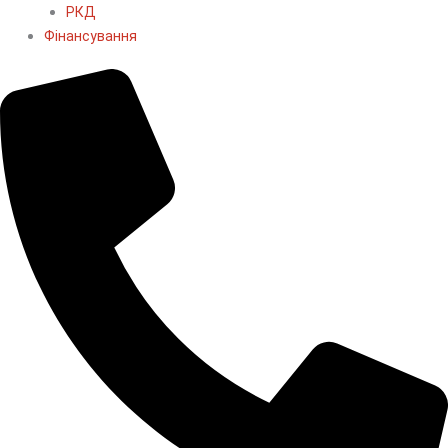
РКД
Фінансування