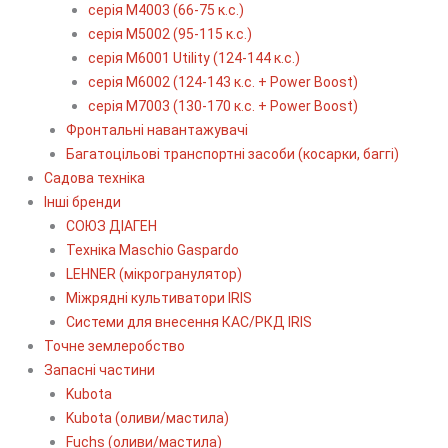
серія М4003 (66-75 к.с.)
серія М5002 (95-115 к.с.)
серія M6001 Utility (124-144 к.с.)
серія М6002 (124-143 к.с. + Power Boost)
серія М7003 (130-170 к.с. + Power Boost)
Фронтальні навантажувачі
Багатоцільові транспортні засоби (косарки, баггі)
Садова техніка
Інші бренди
СОЮЗ ДІАГЕН
Техніка Maschio Gaspardo
LEHNER (мікрогранулятор)
Міжрядні культиватори IRIS
Системи для внесення КАС/РКД IRIS
Точне землеробство
Запасні частини
Kubota
Kubota (оливи/мастила)
Fuchs (оливи/мастила)