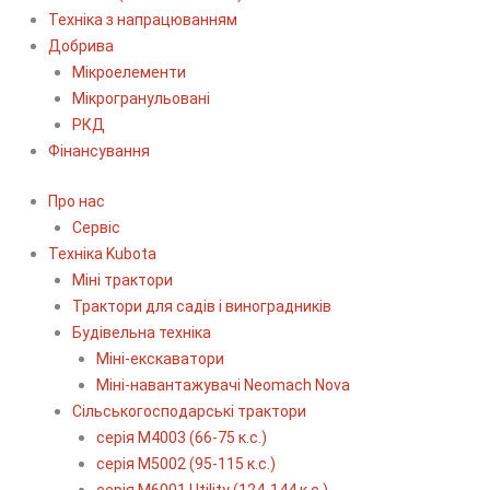
Техніка з напрацюванням
Добрива
Мікроелементи
Мікрогранульовані
РКД
Фінансування
Про нас
Сервіс
Технiка Kubota
Міні трактори
Трактори для садів і виноградників
Будівельна техніка
Міні-екскаватори
Міні-навантажувачі Neomach Nova
Сільськогосподарські трактори
серія М4003 (66-75 к.с.)
серія М5002 (95-115 к.с.)
серія M6001 Utility (124-144 к.с.)