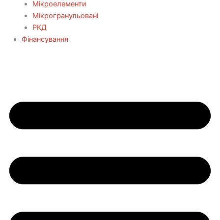
Мікроелементи
Мікрогранульовані
РКД
Фінансування