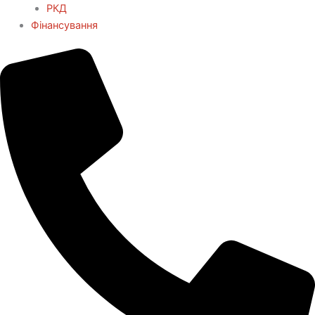
РКД
Фінансування