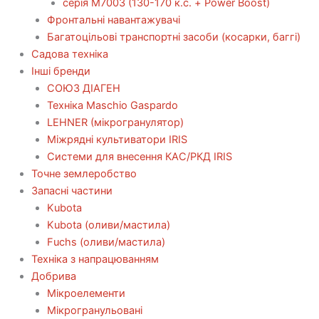
серія М7003 (130-170 к.с. + Power Boost)
Фронтальні навантажувачі
Багатоцільові транспортні засоби (косарки, баггі)
Садова техніка
Інші бренди
СОЮЗ ДІАГЕН
Техніка Maschio Gaspardo
LEHNER (мікрогранулятор)
Міжрядні культиватори IRIS
Системи для внесення КАС/РКД IRIS
Точне землеробство
Запасні частини
Kubota
Kubota (оливи/мастила)
Fuchs (оливи/мастила)
Техніка з напрацюванням
Добрива
Мікроелементи
Мікрогранульовані