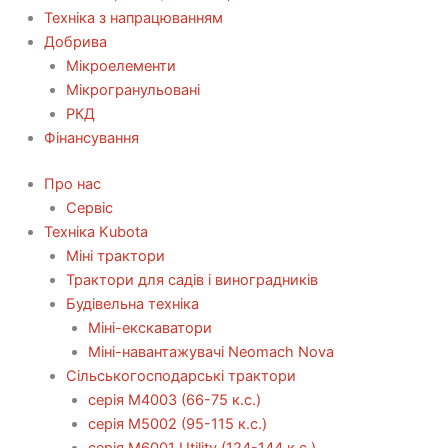
Техніка з напрацюванням
Добрива
Мікроелементи
Мікрогранульовані
РКД
Фінансування
Про нас
Сервіс
Технiка Kubota
Міні трактори
Трактори для садів і виноградників
Будівельна техніка
Міні-екскаватори
Міні-навантажувачі Neomach Nova
Сільськогосподарські трактори
серія М4003 (66-75 к.с.)
серія М5002 (95-115 к.с.)
серія M6001 Utility (124-144 к.с.)