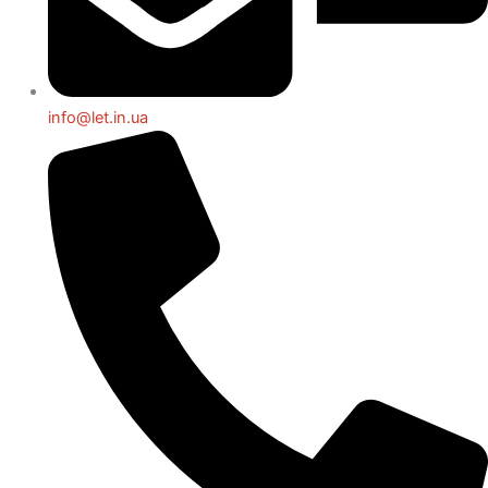
info@let.in.ua