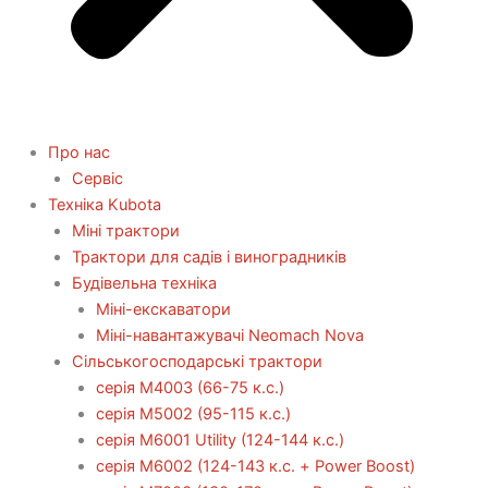
Про нас
Сервіс
Технiка Kubota
Міні трактори
Трактори для садів і виноградників
Будівельна техніка
Міні-екскаватори
Міні-навантажувачі Neomach Nova
Сільськогосподарські трактори
серія М4003 (66-75 к.с.)
серія М5002 (95-115 к.с.)
серія M6001 Utility (124-144 к.с.)
серія М6002 (124-143 к.с. + Power Boost)