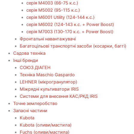
серія М4003 (66-75 к.с.)
серія М5002 (95-115 к.с.)
серія M6001 Utility (124-144 к.с.)
серія М6002 (124-143 к.с. + Power Boost)
серія М7003 (130-170 к.с. + Power Boost)
Фронтальні навантажувачі
Багатоцільові транспортні засоби (косарки, баггі)
Садова техніка
Інші бренди
СОЮЗ ДІАГЕН
Техніка Maschio Gaspardo
LEHNER (мікрогранулятор)
Міжрядні культиватори IRIS
Системи для внесення КАС/РКД IRIS
Точне землеробство
Запасні частини
Kubota
Kubota (оливи/мастила)
Fuchs (оливи/мастила)