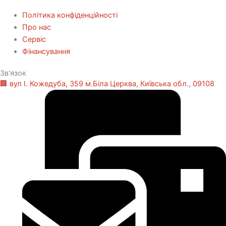
Політика конфіденційності
Про нас
Сервіс
Фінансування
Зв'язок
🏢 вул І. Кожедуба, 359 м.Біла Церква, Київська обл., 09108