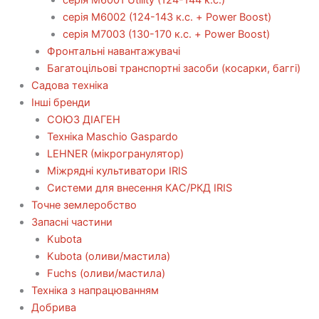
серія М6002 (124-143 к.с. + Power Boost)
серія М7003 (130-170 к.с. + Power Boost)
Фронтальні навантажувачі
Багатоцільові транспортні засоби (косарки, баггі)
Садова техніка
Інші бренди
СОЮЗ ДІАГЕН
Техніка Maschio Gaspardo
LEHNER (мікрогранулятор)
Міжрядні культиватори IRIS
Системи для внесення КАС/РКД IRIS
Точне землеробство
Запасні частини
Kubota
Kubota (оливи/мастила)
Fuchs (оливи/мастила)
Техніка з напрацюванням
Добрива