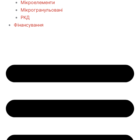
Мікроелементи
Мікрогранульовані
РКД
Фінансування