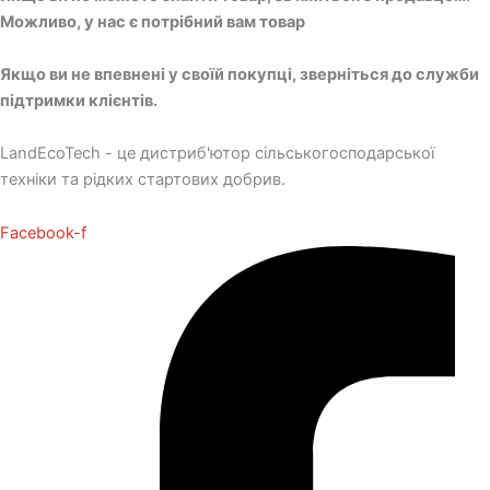
Можливо, у нас є потрібний вам товар
Якщо ви не впевнені у своїй покупці, зверніться до служби
підтримки клієнтів.
LandEcoTech - це дистриб'ютор сільськогосподарської
техніки та рідких стартових добрив.
Facebook-f