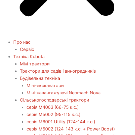
Про нас
Сервіс
Технiка Kubota
Міні трактори
Трактори для садів і виноградників
Будівельна техніка
Міні-екскаватори
Міні-навантажувачі Neomach Nova
Сільськогосподарські трактори
серія М4003 (66-75 к.с.)
серія М5002 (95-115 к.с.)
серія M6001 Utility (124-144 к.с.)
серія М6002 (124-143 к.с. + Power Boost)