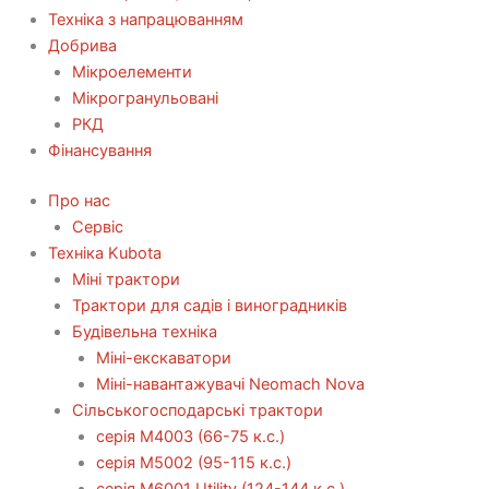
Техніка з напрацюванням
Добрива
Мікроелементи
Мікрогранульовані
РКД
Фінансування
Про нас
Сервіс
Технiка Kubota
Міні трактори
Трактори для садів і виноградників
Будівельна техніка
Міні-екскаватори
Міні-навантажувачі Neomach Nova
Сільськогосподарські трактори
серія М4003 (66-75 к.с.)
серія М5002 (95-115 к.с.)
серія M6001 Utility (124-144 к.с.)