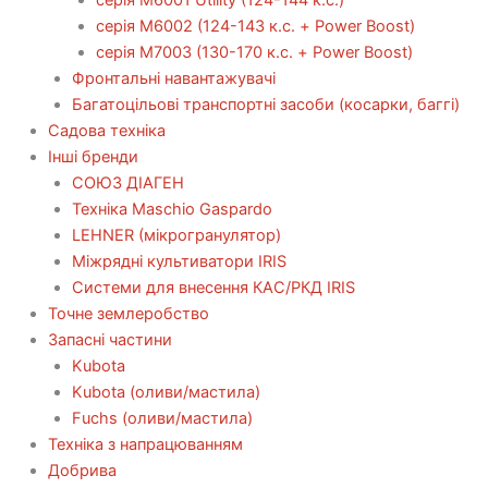
серія М6002 (124-143 к.с. + Power Boost)
серія М7003 (130-170 к.с. + Power Boost)
Фронтальні навантажувачі
Багатоцільові транспортні засоби (косарки, баггі)
Садова техніка
Інші бренди
СОЮЗ ДІАГЕН
Техніка Maschio Gaspardo
LEHNER (мікрогранулятор)
Міжрядні культиватори IRIS
Системи для внесення КАС/РКД IRIS
Точне землеробство
Запасні частини
Kubota
Kubota (оливи/мастила)
Fuchs (оливи/мастила)
Техніка з напрацюванням
Добрива