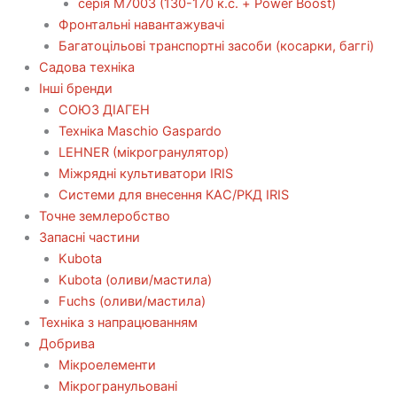
серія М7003 (130-170 к.с. + Power Boost)
Фронтальні навантажувачі
Багатоцільові транспортні засоби (косарки, баггі)
Садова техніка
Інші бренди
СОЮЗ ДІАГЕН
Техніка Maschio Gaspardo
LEHNER (мікрогранулятор)
Міжрядні культиватори IRIS
Системи для внесення КАС/РКД IRIS
Точне землеробство
Запасні частини
Kubota
Kubota (оливи/мастила)
Fuchs (оливи/мастила)
Техніка з напрацюванням
Добрива
Мікроелементи
Мікрогранульовані