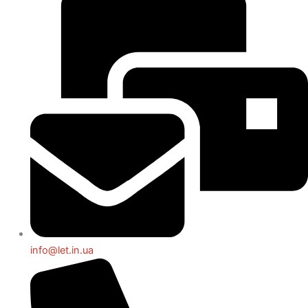
info@let.in.ua