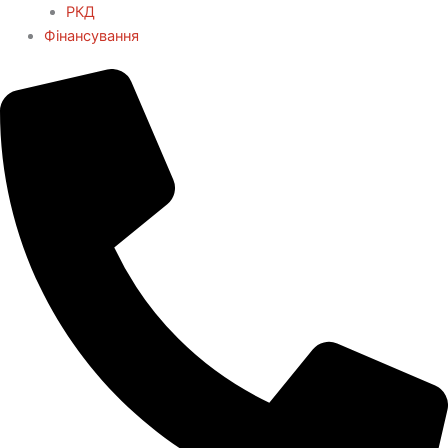
РКД
Фінансування