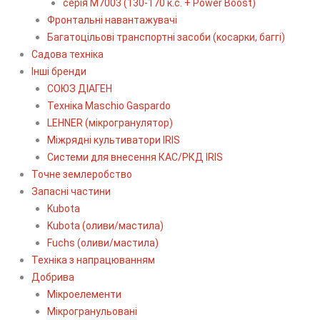
серія М7003 (130-170 к.с. + Power Boost)
Фронтальні навантажувачі
Багатоцільові транспортні засоби (косарки, баггі)
Садова техніка
Інші бренди
СОЮЗ ДІАГЕН
Техніка Maschio Gaspardo
LEHNER (мікрогранулятор)
Міжрядні культиватори IRIS
Системи для внесення КАС/РКД IRIS
Точне землеробство
Запасні частини
Kubota
Kubota (оливи/мастила)
Fuchs (оливи/мастила)
Техніка з напрацюванням
Добрива
Мікроелементи
Мікрогранульовані