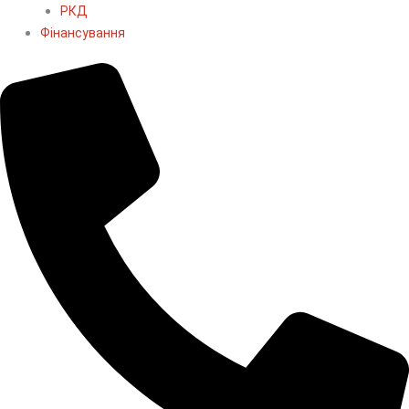
РКД
Фінансування