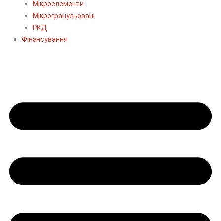
Мікроелементи
Мікрогранульовані
РКД
Фінансування