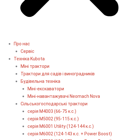
Про нас
Сервіс
Технiка Kubota
Міні трактори
Трактори для садів і виноградників
Будівельна техніка
Міні-екскаватори
Міні-навантажувачі Neomach Nova
Сільськогосподарські трактори
серія М4003 (66-75 к.с.)
серія М5002 (95-115 к.с.)
серія M6001 Utility (124-144 к.с.)
серія М6002 (124-143 к.с. + Power Boost)