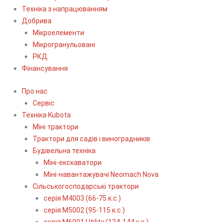
Техніка з напрацюванням
Добрива
Мікроелементи
Мікрогранульовані
РКД
Фінансування
Про нас
Сервіс
Технiка Kubota
Міні трактори
Трактори для садів і виноградників
Будівельна техніка
Міні-екскаватори
Міні-навантажувачі Neomach Nova
Сільськогосподарські трактори
серія М4003 (66-75 к.с.)
серія М5002 (95-115 к.с.)
серія M6001 Utility (124-144 к.с.)