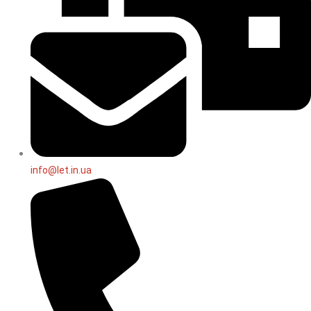
info@let.in.ua