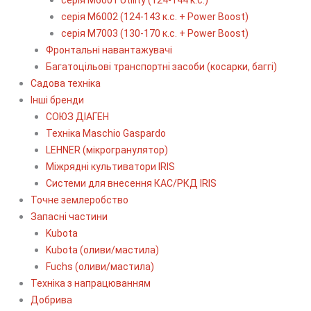
серія М6002 (124-143 к.с. + Power Boost)
серія М7003 (130-170 к.с. + Power Boost)
Фронтальні навантажувачі
Багатоцільові транспортні засоби (косарки, баггі)
Садова техніка
Інші бренди
СОЮЗ ДІАГЕН
Техніка Maschio Gaspardo
LEHNER (мікрогранулятор)
Міжрядні культиватори IRIS
Системи для внесення КАС/РКД IRIS
Точне землеробство
Запасні частини
Kubota
Kubota (оливи/мастила)
Fuchs (оливи/мастила)
Техніка з напрацюванням
Добрива