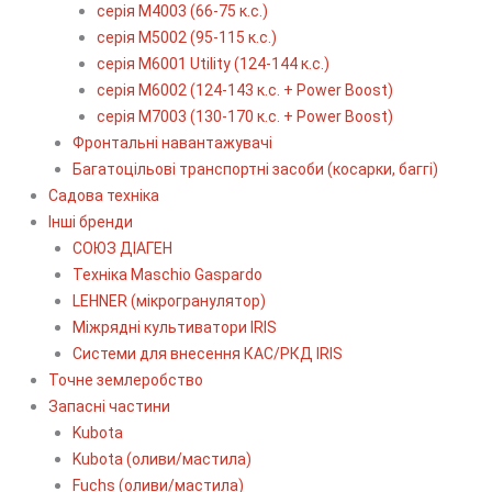
серія М4003 (66-75 к.с.)
серія М5002 (95-115 к.с.)
серія M6001 Utility (124-144 к.с.)
серія М6002 (124-143 к.с. + Power Boost)
серія М7003 (130-170 к.с. + Power Boost)
Фронтальні навантажувачі
Багатоцільові транспортні засоби (косарки, баггі)
Садова техніка
Інші бренди
СОЮЗ ДІАГЕН
Техніка Maschio Gaspardo
LEHNER (мікрогранулятор)
Міжрядні культиватори IRIS
Системи для внесення КАС/РКД IRIS
Точне землеробство
Запасні частини
Kubota
Kubota (оливи/мастила)
Fuchs (оливи/мастила)