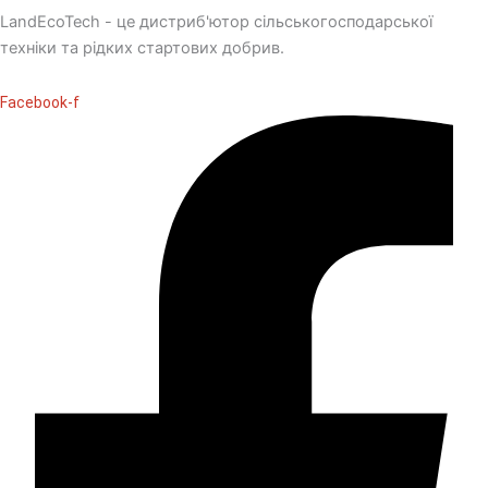
LandEcoTech - це дистриб'ютор сільськогосподарської
техніки та рідких стартових добрив.
Facebook-f