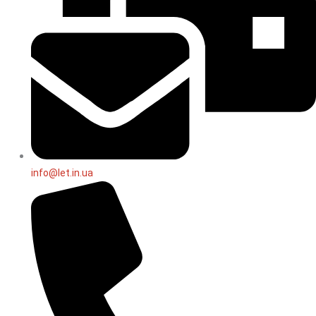
info@let.in.ua