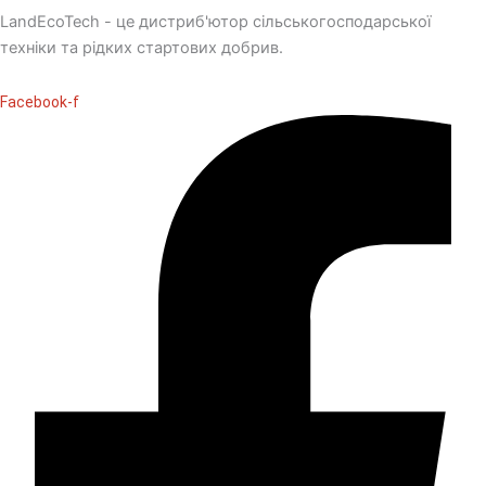
LandEcoTech - це дистриб'ютор сільськогосподарської
техніки та рідких стартових добрив.
Facebook-f