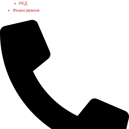
РКД
Фінансування