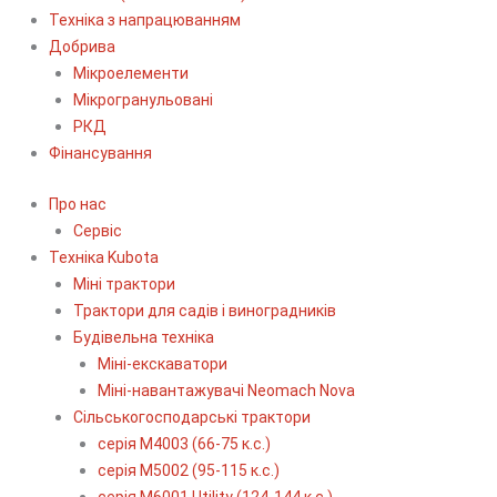
Техніка з напрацюванням
Добрива
Мікроелементи
Мікрогранульовані
РКД
Фінансування
Про нас
Сервіс
Технiка Kubota
Міні трактори
Трактори для садів і виноградників
Будівельна техніка
Міні-екскаватори
Міні-навантажувачі Neomach Nova
Сільськогосподарські трактори
серія М4003 (66-75 к.с.)
серія М5002 (95-115 к.с.)
серія M6001 Utility (124-144 к.с.)