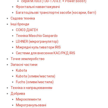
серія М7003 (130-170 к.с. + Power Boost)
Фронтальні навантажувачі
Багатоцільові транспортні засоби (косарки, баггі)
Садова техніка
Інші бренди
СОЮЗ ДІАГЕН
Техніка Maschio Gaspardo
LEHNER (мікрогранулятор)
Міжрядні культиватори IRIS
Системи для внесення КАС/РКД IRIS
Точне землеробство
Запасні частини
Kubota
Kubota (оливи/мастила)
Fuchs (оливи/мастила)
Техніка з напрацюванням
Добрива
Мікроелементи
Мікрогранульовані