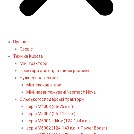
Про нас
Сервіс
Технiка Kubota
Міні трактори
Трактори для садів і виноградників
Будівельна техніка
Міні-екскаватори
Міні-навантажувачі Neomach Nova
Сільськогосподарські трактори
серія М4003 (66-75 к.с.)
серія М5002 (95-115 к.с.)
серія M6001 Utility (124-144 к.с.)
серія М6002 (124-143 к.с. + Power Boost)