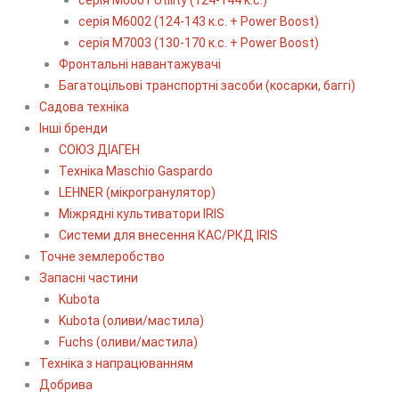
серія М6002 (124-143 к.с. + Power Boost)
серія М7003 (130-170 к.с. + Power Boost)
Фронтальні навантажувачі
Багатоцільові транспортні засоби (косарки, баггі)
Садова техніка
Інші бренди
СОЮЗ ДІАГЕН
Техніка Maschio Gaspardo
LEHNER (мікрогранулятор)
Міжрядні культиватори IRIS
Системи для внесення КАС/РКД IRIS
Точне землеробство
Запасні частини
Kubota
Kubota (оливи/мастила)
Fuchs (оливи/мастила)
Техніка з напрацюванням
Добрива