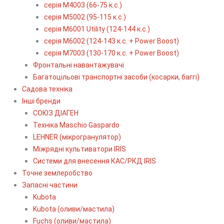
серія М4003 (66-75 к.с.)
серія М5002 (95-115 к.с.)
серія M6001 Utility (124-144 к.с.)
серія М6002 (124-143 к.с. + Power Boost)
серія М7003 (130-170 к.с. + Power Boost)
Фронтальні навантажувачі
Багатоцільові транспортні засоби (косарки, баггі)
Садова техніка
Інші бренди
СОЮЗ ДІАГЕН
Техніка Maschio Gaspardo
LEHNER (мікрогранулятор)
Міжрядні культиватори IRIS
Системи для внесення КАС/РКД IRIS
Точне землеробство
Запасні частини
Kubota
Kubota (оливи/мастила)
Fuchs (оливи/мастила)