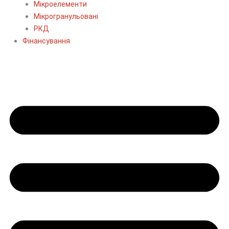
Мікроелементи
Мікрогранульовані
РКД
Фінансування