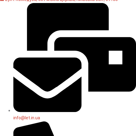
info@let.in.ua