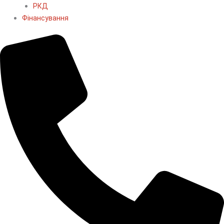
РКД
Фінансування