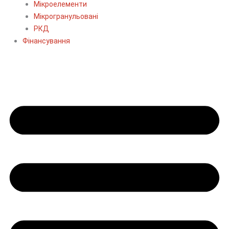
Мікроелементи
Мікрогранульовані
РКД
Фінансування