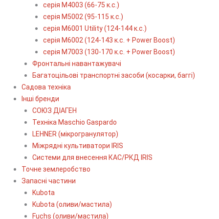
серія М4003 (66-75 к.с.)
серія М5002 (95-115 к.с.)
серія M6001 Utility (124-144 к.с.)
серія М6002 (124-143 к.с. + Power Boost)
серія М7003 (130-170 к.с. + Power Boost)
Фронтальні навантажувачі
Багатоцільові транспортні засоби (косарки, баггі)
Садова техніка
Інші бренди
СОЮЗ ДІАГЕН
Техніка Maschio Gaspardo
LEHNER (мікрогранулятор)
Міжрядні культиватори IRIS
Системи для внесення КАС/РКД IRIS
Точне землеробство
Запасні частини
Kubota
Kubota (оливи/мастила)
Fuchs (оливи/мастила)