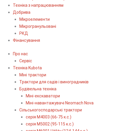
Техніка з напрацюванням
Добрива
Мікроелементи
Мікрогранульовані
РКД
Фінансування
Про нас
Сервіс
Технiка Kubota
Міні трактори
Трактори для садів і виноградників
Будівельна техніка
Міні-екскаватори
Міні-навантажувачі Neomach Nova
Сільськогосподарські трактори
серія М4003 (66-75 к.с.)
серія М5002 (95-115 к.с.)
серія M6001 Utility (124-144 к.с.)