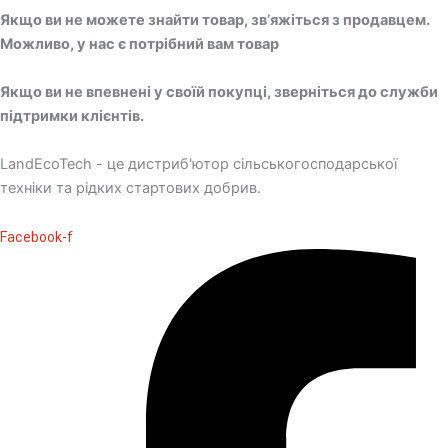
Якщо ви не можете знайти товар, зв’яжіться з продавцем.
Можливо, у нас є потрібний вам товар
Якщо ви не впевнені у своїй покупці, зверніться до служби
підтримки клієнтів.
LandEcoTech - це дистриб'ютор сільськогосподарської
техніки та рідких стартових добрив.
Facebook-f