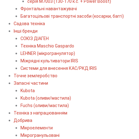
серія М7003 (130-170 к.с. + Power Boost)
Фронтальні навантажувачі
Багатоцільові транспортні засоби (косарки, баггі)
Садова техніка
Інші бренди
СОЮЗ ДІАГЕН
Техніка Maschio Gaspardo
LEHNER (мікрогранулятор)
Міжрядні культиватори IRIS
Системи для внесення КАС/РКД IRIS
Точне землеробство
Запасні частини
Kubota
Kubota (оливи/мастила)
Fuchs (оливи/мастила)
Техніка з напрацюванням
Добрива
Мікроелементи
Мікрогранульовані