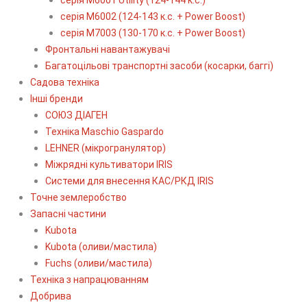
серія М6002 (124-143 к.с. + Power Boost)
серія М7003 (130-170 к.с. + Power Boost)
Фронтальні навантажувачі
Багатоцільові транспортні засоби (косарки, баггі)
Садова техніка
Інші бренди
СОЮЗ ДІАГЕН
Техніка Maschio Gaspardo
LEHNER (мікрогранулятор)
Міжрядні культиватори IRIS
Системи для внесення КАС/РКД IRIS
Точне землеробство
Запасні частини
Kubota
Kubota (оливи/мастила)
Fuchs (оливи/мастила)
Техніка з напрацюванням
Добрива