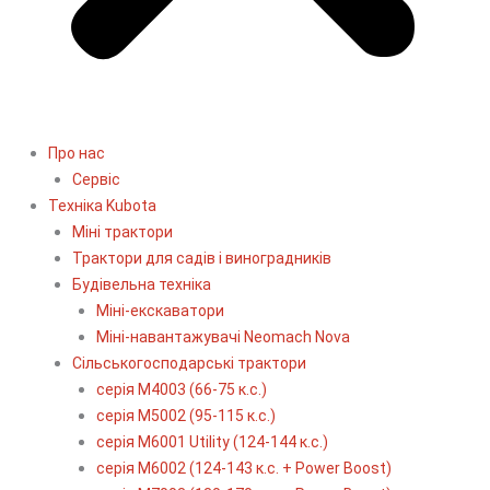
Про нас
Сервіс
Технiка Kubota
Міні трактори
Трактори для садів і виноградників
Будівельна техніка
Міні-екскаватори
Міні-навантажувачі Neomach Nova
Сільськогосподарські трактори
серія М4003 (66-75 к.с.)
серія М5002 (95-115 к.с.)
серія M6001 Utility (124-144 к.с.)
серія М6002 (124-143 к.с. + Power Boost)