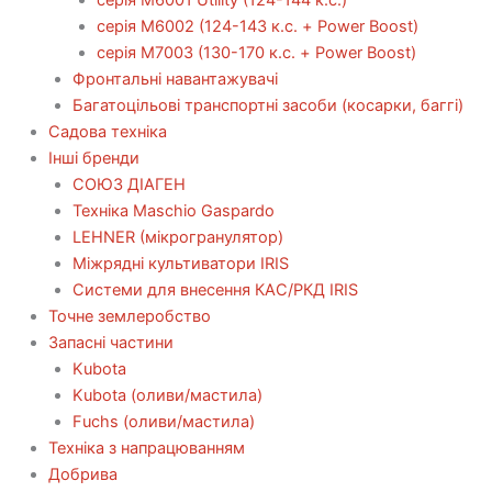
серія М6002 (124-143 к.с. + Power Boost)
серія М7003 (130-170 к.с. + Power Boost)
Фронтальні навантажувачі
Багатоцільові транспортні засоби (косарки, баггі)
Садова техніка
Інші бренди
СОЮЗ ДІАГЕН
Техніка Maschio Gaspardo
LEHNER (мікрогранулятор)
Міжрядні культиватори IRIS
Системи для внесення КАС/РКД IRIS
Точне землеробство
Запасні частини
Kubota
Kubota (оливи/мастила)
Fuchs (оливи/мастила)
Техніка з напрацюванням
Добрива