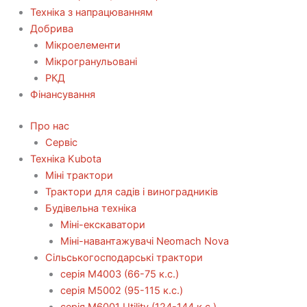
Техніка з напрацюванням
Добрива
Мікроелементи
Мікрогранульовані
РКД
Фінансування
Про нас
Сервіс
Технiка Kubota
Міні трактори
Трактори для садів і виноградників
Будівельна техніка
Міні-екскаватори
Міні-навантажувачі Neomach Nova
Сільськогосподарські трактори
серія М4003 (66-75 к.с.)
серія М5002 (95-115 к.с.)
серія M6001 Utility (124-144 к.с.)