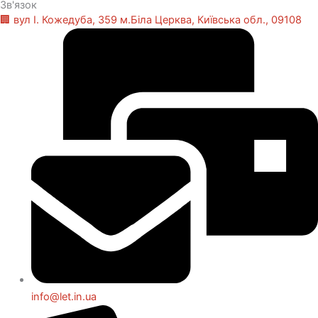
Зв'язок
🏢 вул І. Кожедуба, 359 м.Біла Церква, Київська обл., 09108
info@let.in.ua