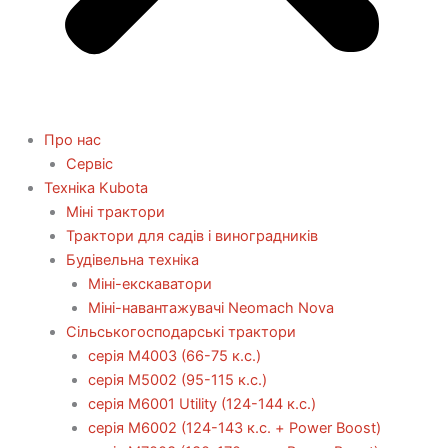
Про нас
Сервіс
Технiка Kubota
Міні трактори
Трактори для садів і виноградників
Будівельна техніка
Міні-екскаватори
Міні-навантажувачі Neomach Nova
Сільськогосподарські трактори
серія М4003 (66-75 к.с.)
серія М5002 (95-115 к.с.)
серія M6001 Utility (124-144 к.с.)
серія М6002 (124-143 к.с. + Power Boost)