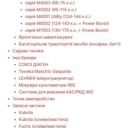
серія М4003 (66-75 к.с.)
серія М5002 (95-115 к.с.)
серія M6001 Utility (124-144 к.с.)
серія М6002 (124-143 к.с. + Power Boost)
серія М7003 (130-170 к.с. + Power Boost)
Фронтальні навантажувачі
Багатоцільові транспортні засоби (косарки, баггі)
Садова техніка
Інші бренди
СОЮЗ ДІАГЕН
Техніка Maschio Gaspardo
LEHNER (мікрогранулятор)
Міжрядні культиватори IRIS
Системи для внесення КАС/РКД IRIS
Точне землеробство
Запасні частини
Kubota
Kubota (оливи/мастила)
Fuchs (оливи/мастила)