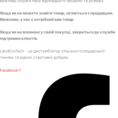
важливо обрати паси відповідного профілю та розміру.
Якщо ви не можете знайти товар, зв’яжіться з продавцем.
Можливо, у нас є потрібний вам товар
Якщо ви не впевнені у своїй покупці, зверніться до служби
підтримки клієнтів.
LandEcoTech - це дистриб'ютор сільськогосподарської
техніки та рідких стартових добрив.
Facebook-f