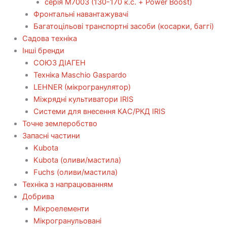
серія М7003 (130-170 к.с. + Power Boost)
Фронтальні навантажувачі
Багатоцільові транспортні засоби (косарки, баггі)
Садова техніка
Інші бренди
СОЮЗ ДІАГЕН
Техніка Maschio Gaspardo
LEHNER (мікрогранулятор)
Міжрядні культиватори IRIS
Системи для внесення КАС/РКД IRIS
Точне землеробство
Запасні частини
Kubota
Kubota (оливи/мастила)
Fuchs (оливи/мастила)
Техніка з напрацюванням
Добрива
Мікроелементи
Мікрогранульовані