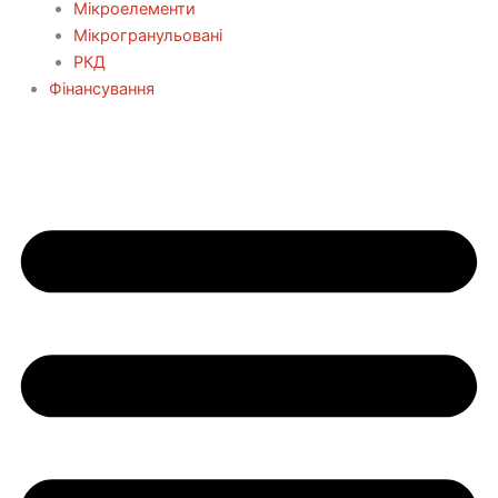
Мікроелементи
Мікрогранульовані
РКД
Фінансування