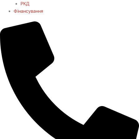
РКД
Фінансування