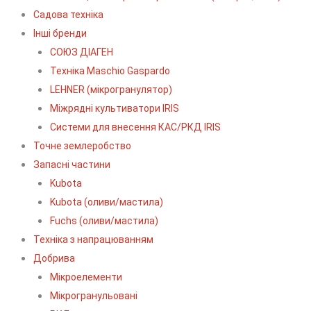
Садова техніка
Інші бренди
СОЮЗ ДІАГЕН
Техніка Maschio Gaspardo
LEHNER (мікрогранулятор)
Міжрядні культиватори IRIS
Системи для внесення КАС/РКД IRIS
Точне землеробство
Запасні частини
Kubota
Kubota (оливи/мастила)
Fuchs (оливи/мастила)
Техніка з напрацюванням
Добрива
Мікроелементи
Мікрогранульовані