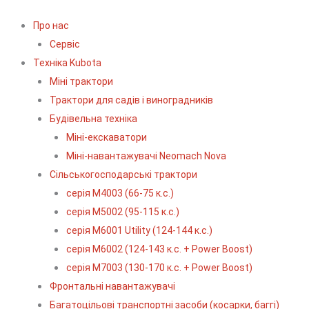
Про нас
Сервіс
Технiка Kubota
Міні трактори
Трактори для садів і виноградників
Будівельна техніка
Міні-екскаватори
Міні-навантажувачі Neomach Nova
Сільськогосподарські трактори
серія М4003 (66-75 к.с.)
серія М5002 (95-115 к.с.)
серія M6001 Utility (124-144 к.с.)
серія М6002 (124-143 к.с. + Power Boost)
серія М7003 (130-170 к.с. + Power Boost)
Фронтальні навантажувачі
Багатоцільові транспортні засоби (косарки, баггі)