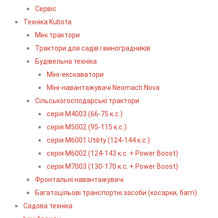
Сервіс
Технiка Kubota
Міні трактори
Трактори для садів і виноградників
Будівельна техніка
Міні-екскаватори
Міні-навантажувачі Neomach Nova
Сільськогосподарські трактори
серія М4003 (66-75 к.с.)
серія М5002 (95-115 к.с.)
серія M6001 Utility (124-144 к.с.)
серія М6002 (124-143 к.с. + Power Boost)
серія М7003 (130-170 к.с. + Power Boost)
Фронтальні навантажувачі
Багатоцільові транспортні засоби (косарки, баггі)
Садова техніка