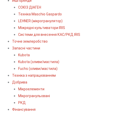
Інші бренди
СОЮЗ ДІАГЕН
Техніка Maschio Gaspardo
LEHNER (мікрогранулятор)
Міжрядні культиватори IRIS
Системи для внесення КАС/РКД IRIS
Точне землеробство
Запасні частини
Kubota
Kubota (оливи/мастила)
Fuchs (оливи/мастила)
Техніка з напрацюванням
Добрива
Мікроелементи
Мікрогранульовані
РКД
Фінансування