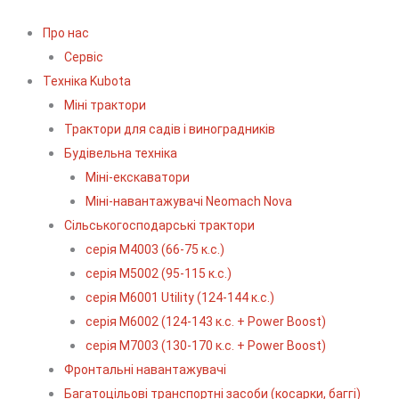
Про нас
Сервіс
Технiка Kubota
Міні трактори
Трактори для садів і виноградників
Будівельна техніка
Міні-екскаватори
Міні-навантажувачі Neomach Nova
Сільськогосподарські трактори
серія М4003 (66-75 к.с.)
серія М5002 (95-115 к.с.)
серія M6001 Utility (124-144 к.с.)
серія М6002 (124-143 к.с. + Power Boost)
серія М7003 (130-170 к.с. + Power Boost)
Фронтальні навантажувачі
Багатоцільові транспортні засоби (косарки, баггі)