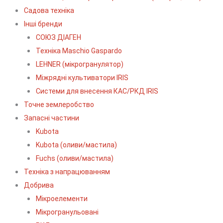
Садова техніка
Інші бренди
СОЮЗ ДІАГЕН
Техніка Maschio Gaspardo
LEHNER (мікрогранулятор)
Міжрядні культиватори IRIS
Системи для внесення КАС/РКД IRIS
Точне землеробство
Запасні частини
Kubota
Kubota (оливи/мастила)
Fuchs (оливи/мастила)
Техніка з напрацюванням
Добрива
Мікроелементи
Мікрогранульовані