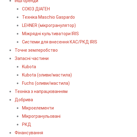
Інші бренди
СОЮЗ ДІАГЕН
Техніка Maschio Gaspardo
LEHNER (мікрогранулятор)
Міжрядні культиватори IRIS
Системи для внесення КАС/РКД IRIS
Точне землеробство
Запасні частини
Kubota
Kubota (оливи/мастила)
Fuchs (оливи/мастила)
Техніка з напрацюванням
Добрива
Мікроелементи
Мікрогранульовані
РКД
Фінансування