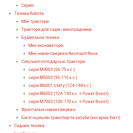
Сервіс
Технiка Kubota
Міні трактори
Трактори для садів і виноградників
Будівельна техніка
Міні-екскаватори
Міні-навантажувачі Neomach Nova
Сільськогосподарські трактори
серія М4003 (66-75 к.с.)
серія М5002 (95-115 к.с.)
серія M6001 Utility (124-144 к.с.)
серія М6002 (124-143 к.с. + Power Boost)
серія М7003 (130-170 к.с. + Power Boost)
Фронтальні навантажувачі
Багатоцільові транспортні засоби (косарки, баггі)
Садова техніка