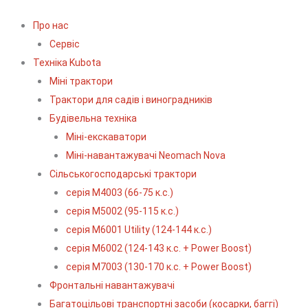
Про нас
Сервіс
Технiка Kubota
Міні трактори
Трактори для садів і виноградників
Будівельна техніка
Міні-екскаватори
Міні-навантажувачі Neomach Nova
Сільськогосподарські трактори
серія М4003 (66-75 к.с.)
серія М5002 (95-115 к.с.)
серія M6001 Utility (124-144 к.с.)
серія М6002 (124-143 к.с. + Power Boost)
серія М7003 (130-170 к.с. + Power Boost)
Фронтальні навантажувачі
Багатоцільові транспортні засоби (косарки, баггі)