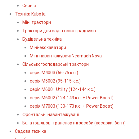
Сервіс
Технiка Kubota
Міні трактори
Трактори для садів і виноградників
Будівельна техніка
Міні-екскаватори
Міні-навантажувачі Neomach Nova
Сільськогосподарські трактори
серія М4003 (66-75 к.с.)
серія М5002 (95-115 к.с.)
серія M6001 Utility (124-144 к.с.)
серія М6002 (124-143 к.с. + Power Boost)
серія М7003 (130-170 к.с. + Power Boost)
Фронтальні навантажувачі
Багатоцільові транспортні засоби (косарки, баггі)
Садова техніка