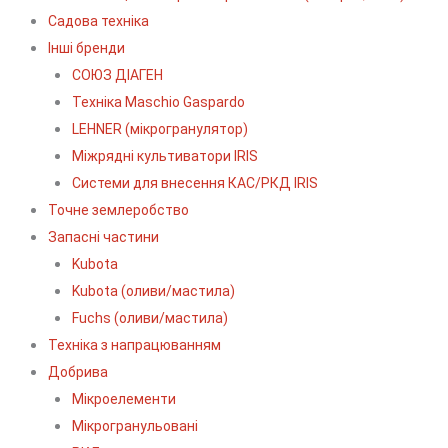
Садова техніка
Інші бренди
СОЮЗ ДІАГЕН
Техніка Maschio Gaspardo
LEHNER (мікрогранулятор)
Міжрядні культиватори IRIS
Системи для внесення КАС/РКД IRIS
Точне землеробство
Запасні частини
Kubota
Kubota (оливи/мастила)
Fuchs (оливи/мастила)
Техніка з напрацюванням
Добрива
Мікроелементи
Мікрогранульовані