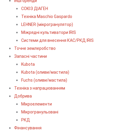
Інші бренди
СОЮЗ ДІАГЕН
Техніка Maschio Gaspardo
LEHNER (мікрогранулятор)
Міжрядні культиватори IRIS
Системи для внесення КАС/РКД IRIS
Точне землеробство
Запасні частини
Kubota
Kubota (оливи/мастила)
Fuchs (оливи/мастила)
Техніка з напрацюванням
Добрива
Мікроелементи
Мікрогранульовані
РКД
Фінансування