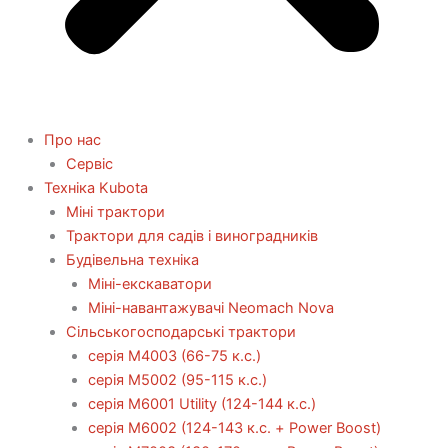
Про нас
Сервіс
Технiка Kubota
Міні трактори
Трактори для садів і виноградників
Будівельна техніка
Міні-екскаватори
Міні-навантажувачі Neomach Nova
Сільськогосподарські трактори
серія М4003 (66-75 к.с.)
серія М5002 (95-115 к.с.)
серія M6001 Utility (124-144 к.с.)
серія М6002 (124-143 к.с. + Power Boost)