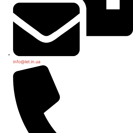
info@let.in.ua