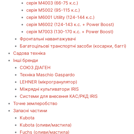
серія М4003 (66-75 к.с.)
серія М5002 (95-115 к.с.)
серія M6001 Utility (124-144 к.с.)
серія М6002 (124-143 к.с. + Power Boost)
серія М7003 (130-170 к.с. + Power Boost)
Фронтальні навантажувачі
Багатоцільові транспортні засоби (косарки, баггі)
Садова техніка
Інші бренди
СОЮЗ ДІАГЕН
Техніка Maschio Gaspardo
LEHNER (мікрогранулятор)
Міжрядні культиватори IRIS
Системи для внесення КАС/РКД IRIS
Точне землеробство
Запасні частини
Kubota
Kubota (оливи/мастила)
Fuchs (оливи/мастила)