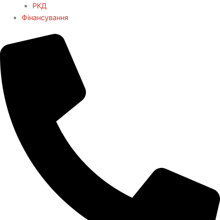
РКД
Фінансування