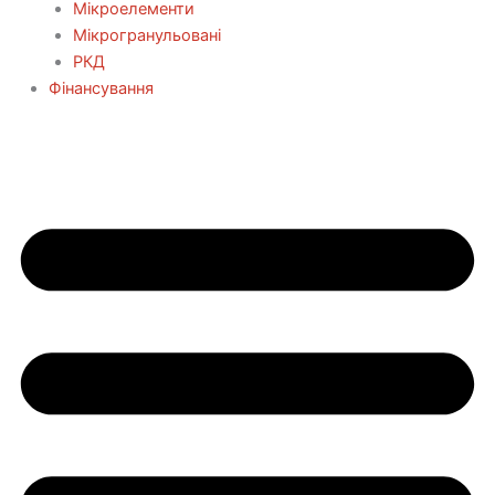
Мікроелементи
Мікрогранульовані
РКД
Фінансування