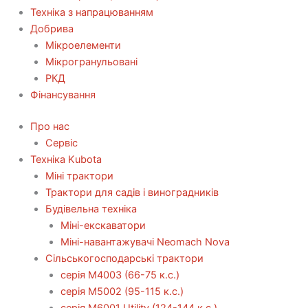
Техніка з напрацюванням
Добрива
Мікроелементи
Мікрогранульовані
РКД
Фінансування
Про нас
Сервіс
Технiка Kubota
Міні трактори
Трактори для садів і виноградників
Будівельна техніка
Міні-екскаватори
Міні-навантажувачі Neomach Nova
Сільськогосподарські трактори
серія М4003 (66-75 к.с.)
серія М5002 (95-115 к.с.)
серія M6001 Utility (124-144 к.с.)