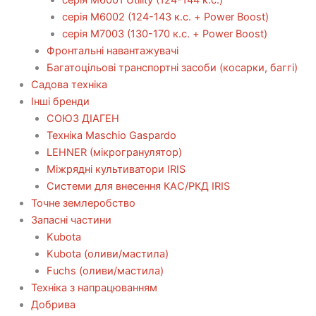
серія М6002 (124-143 к.с. + Power Boost)
серія М7003 (130-170 к.с. + Power Boost)
Фронтальні навантажувачі
Багатоцільові транспортні засоби (косарки, баггі)
Садова техніка
Інші бренди
СОЮЗ ДІАГЕН
Техніка Maschio Gaspardo
LEHNER (мікрогранулятор)
Міжрядні культиватори IRIS
Системи для внесення КАС/РКД IRIS
Точне землеробство
Запасні частини
Kubota
Kubota (оливи/мастила)
Fuchs (оливи/мастила)
Техніка з напрацюванням
Добрива