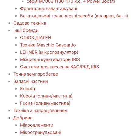
серія М7003 (130-170 к.с. + Power Boost)
Фронтальні навантажувачі
Багатоцільові транспортні засоби (косарки, баггі)
Садова техніка
Інші бренди
СОЮЗ ДІАГЕН
Техніка Maschio Gaspardo
LEHNER (мікрогранулятор)
Міжрядні культиватори IRIS
Системи для внесення КАС/РКД IRIS
Точне землеробство
Запасні частини
Kubota
Kubota (оливи/мастила)
Fuchs (оливи/мастила)
Техніка з напрацюванням
Добрива
Мікроелементи
Мікрогранульовані