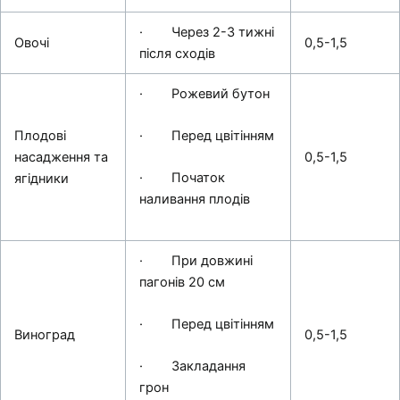
· Через 2-3 тижні
Овочі
0,5-1,5
після сходів
· Рожевий бутон
Плодові
· Перед цвітінням
насадження та
0,5-1,5
· Початок
ягідники
наливання плодів
· При довжині
пагонів 20 см
· Перед цвітінням
Виноград
0,5-1,5
· Закладання
грон