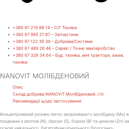
+380 97 219 98 14 – С/Г Техніка
+380 97 985 21 87 – Запчастини
+380 97 122 39 39 – Добрива/Cистеми
+380 67 489 26 46 – Сервіс / Точне землеробство
+380 67 326 34 64 – Буд. техніка, міні трактори, вжив.
техніка
NANOVIT МОЛІБДЕНОВИЙ
Опис
Склад добрива NANOVIT Молібденовий, г/л
Рекомендації щодо застосування
Концентрований розчин легко засвоюваного молібдену (Mo) в
поєднанні з азотом (N), сіркою (S), бором (В) та цинком (Zn) на
основі унікального, багатофункціонального біологічно-