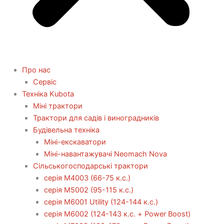
Про нас
Сервіс
Технiка Kubota
Міні трактори
Трактори для садів і виноградників
Будівельна техніка
Міні-екскаватори
Міні-навантажувачі Neomach Nova
Сільськогосподарські трактори
серія М4003 (66-75 к.с.)
серія М5002 (95-115 к.с.)
серія M6001 Utility (124-144 к.с.)
серія М6002 (124-143 к.с. + Power Boost)