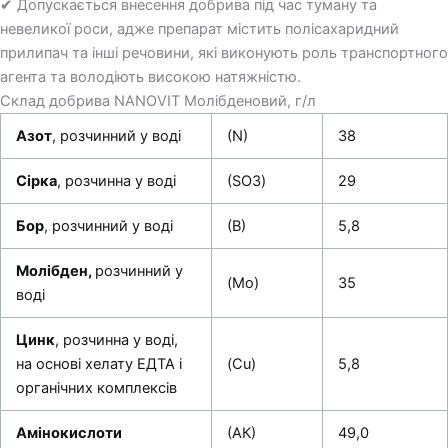
✔ Допускається внесення добрива під час туману та
невеликої роси, адже препарат містить полісахаридний
прилипач та інші речовини, які виконують роль транспортного
агента та володіють високою натяжністю.
Склад добрива NANOVIT Молібденовий, г/л
Азот
, розчинний у воді
(N)
38
Сірка
, розчинна у воді
(SО3)
29
Бор
, розчинний у воді
(В)
5,8
Молібден,
розчинний у
(Mo)
35
воді
Цинк
, розчинна у воді,
на основі хелату ЕДТА і
(Cu)
5,8
органічних комплексів
Амінокислоти
(АК)
49,0