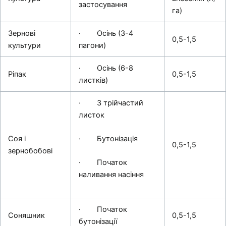
застосування
га)
Зернові
· Осінь (3-4
0,5-1,5
культури
пагони)
· Осінь (6-8
Ріпак
0,5-1,5
листків)
· 3 трійчастий
листок
Соя і
· Бутонізація
0,5-1,5
зернобобові
· Початок
наливання насіння
· Початок
Соняшник
0,5-1,5
бутонізації