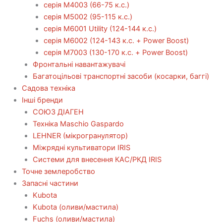
серія М4003 (66-75 к.с.)
серія М5002 (95-115 к.с.)
серія M6001 Utility (124-144 к.с.)
серія М6002 (124-143 к.с. + Power Boost)
серія М7003 (130-170 к.с. + Power Boost)
Фронтальні навантажувачі
Багатоцільові транспортні засоби (косарки, баггі)
Садова техніка
Інші бренди
СОЮЗ ДІАГЕН
Техніка Maschio Gaspardo
LEHNER (мікрогранулятор)
Міжрядні культиватори IRIS
Системи для внесення КАС/РКД IRIS
Точне землеробство
Запасні частини
Kubota
Kubota (оливи/мастила)
Fuchs (оливи/мастила)