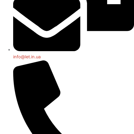
info@let.in.ua