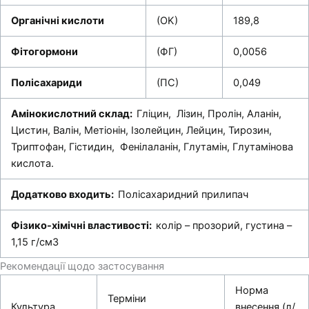
Органічні кислоти
(OK)
189,8
Фітогормони
(ФГ)
0,0056
Полісахариди
(ПС)
0,049
Амінокислотний склад:
Гліцин, Лізин, Пролін, Аланін,
Цистин, Валін, Метіонін, Ізолейцин, Лейцин, Тирозин,
Триптофан, Гістидин, Фенілаланін, Глутамін, Глутамінова
кислота.
Додатково входить:
Полісахаридний прилипач
Фізико-хімічні властивості:
колір – прозорий, густина –
1,15 г/см3
Рекомендації щодо застосування
Норма
Терміни
Культура
внесення (л/