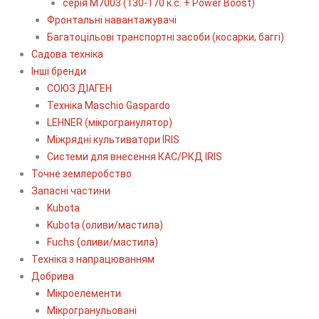
серія М7003 (130-170 к.с. + Power Boost)
Фронтальні навантажувачі
Багатоцільові транспортні засоби (косарки, баггі)
Садова техніка
Інші бренди
СОЮЗ ДІАГЕН
Техніка Maschio Gaspardo
LEHNER (мікрогранулятор)
Міжрядні культиватори IRIS
Системи для внесення КАС/РКД IRIS
Точне землеробство
Запасні частини
Kubota
Kubota (оливи/мастила)
Fuchs (оливи/мастила)
Техніка з напрацюванням
Добрива
Мікроелементи
Мікрогранульовані