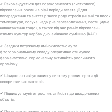
✔ Рекомендується для позакореневого (листкового)
підживлення рослин в різні періоди вегетації для
попередження та зняття різного роду стресів (низькі та високі
температури, посуха, надмірне перезволоження, пестицидне
навантаження тощо), а також під час ранніх підживлень
озимих культур карбамідно-аміачною сумішшю (КАС).
✔ Завдяки потужному амінокислотному та
фітогормональному складу оперативно стимулює
ферментативно-гормональну активність рослинного
організму
✔ Швидко активізує захисну систему рослин проти дії
несприятливих факторів
✔ Підвищує імунітет рослин, стійкість до шкодочинних
об’єктів.
✔ Попереджає передчасне старіння листків за рахунок