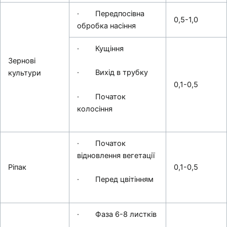
· Передпосівна
0,5-1,0
обробка насіння
· Кущіння
Зернові
· Вихід в трубку
культури
0,1-0,5
· Початок
колосіння
· Початок
відновлення вегетації
Ріпак
0,1-0,5
· Перед цвітінням
· Фаза 6-8 листків