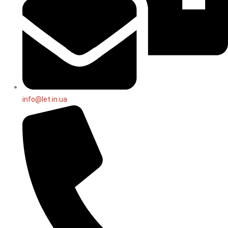
info@let.in.ua