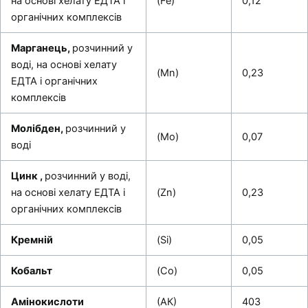
на основі хелату ЕДТА і
(Fe)
0,12
органічних комплексів
Марганець,
розчинний у
воді, на основі хелату
(Mn)
0,23
ЕДТА і органічних
комплексів
Молібден,
розчинний у
(Mo)
0,07
воді
Цинк ,
розчинний у воді,
на основі хелату ЕДТА і
(Zn)
0,23
органічних комплексів
Кремній
(Si)
0,05
Кобальт
(Со)
0,05
Амінокислоти
(АК)
403