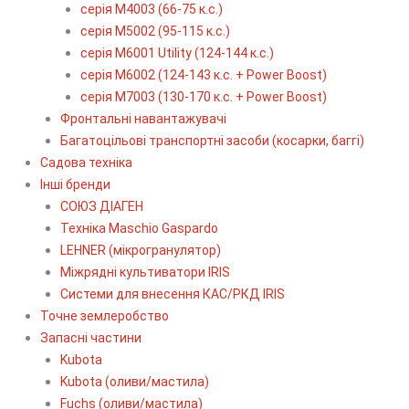
серія М4003 (66-75 к.с.)
серія М5002 (95-115 к.с.)
серія M6001 Utility (124-144 к.с.)
серія М6002 (124-143 к.с. + Power Boost)
серія М7003 (130-170 к.с. + Power Boost)
Фронтальні навантажувачі
Багатоцільові транспортні засоби (косарки, баггі)
Садова техніка
Інші бренди
СОЮЗ ДІАГЕН
Техніка Maschio Gaspardo
LEHNER (мікрогранулятор)
Міжрядні культиватори IRIS
Системи для внесення КАС/РКД IRIS
Точне землеробство
Запасні частини
Kubota
Kubota (оливи/мастила)
Fuchs (оливи/мастила)