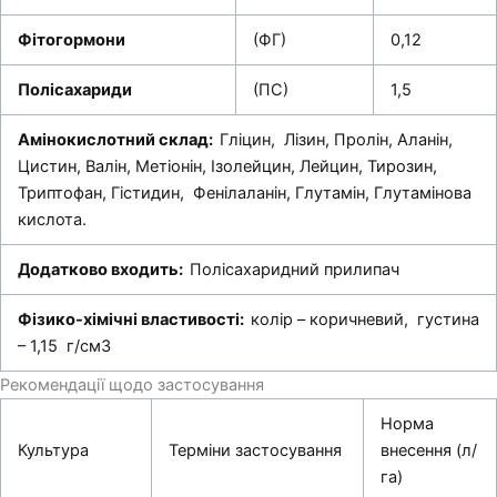
Фітогормони
(ФГ)
0,12
Полісахариди
(ПС)
1,5
Амінокислотний склад:
Гліцин, Лізин, Пролін, Аланін,
Цистин, Валін, Метіонін, Ізолейцин, Лейцин, Тирозин,
Триптофан, Гістидин, Фенілаланін, Глутамін, Глутамінова
кислота.
Додатково входить:
Полісахаридний прилипач
Фізико-хімічні властивості:
колір – коричневий, густина
– 1,15 г/см3
Рекомендації щодо застосування
Норма
Культура
Терміни застосування
внесення (л/
га)