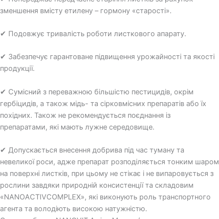
зменшення вмісту етилену – гормону «старості».
✔ Подовжує тривалість роботи листкового апарату.
✔ Забезпечує гарантоване підвищення урожайності та якості
продукції.
✔ Сумісний з переважною більшістю пестицидів, окрім
гербіцидів, а також мідь- та сірковмісних препаратів або їх
похідних. Також не рекомендується поєднання із
препаратами, які мають лужне середовище.
✔ Допускається внесення добрива під час туману та
невеликої роси, адже препарат розподіляється тонким шаром
на поверхні листків, при цьому не стікає і не випаровується з
рослини завдяки природній консистенції та складовим
«NАNOACTIVCOMPLEX», які виконують роль транспортного
агента та володіють високою натужністю.