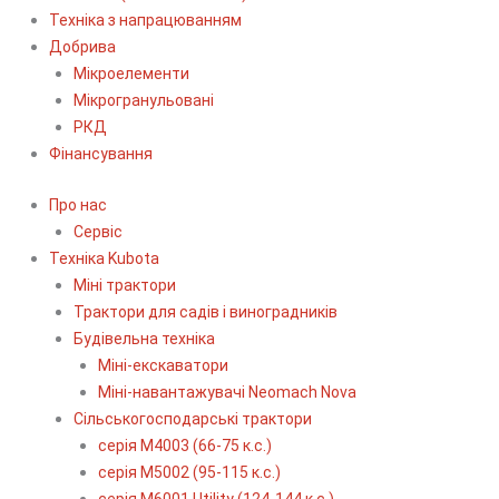
Техніка з напрацюванням
Добрива
Мікроелементи
Мікрогранульовані
РКД
Фінансування
Про нас
Сервіс
Технiка Kubota
Міні трактори
Трактори для садів і виноградників
Будівельна техніка
Міні-екскаватори
Міні-навантажувачі Neomach Nova
Сільськогосподарські трактори
серія М4003 (66-75 к.с.)
серія М5002 (95-115 к.с.)
серія M6001 Utility (124-144 к.с.)