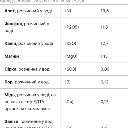
Склад добрива NANOVIT Аміно Макс, г/л
Азот
, розчинний у воді
(N)
19,6
Фосфор,
розчинний у
(Р2О5)
11,5
воді
Калій
, розчинний у воді
(К2О)
12,7
Магній
(MgО)
1,15
Сірка
, розчинна у воді
(SО3)
0,09
Бор
, розчинний у воді
(В)
0,12
Мідь
, розчинна у воді, на
основі хелату ЕДТА і
(Cu)
0,17
органічних комплексів
Залізо
, розчинне у воді,