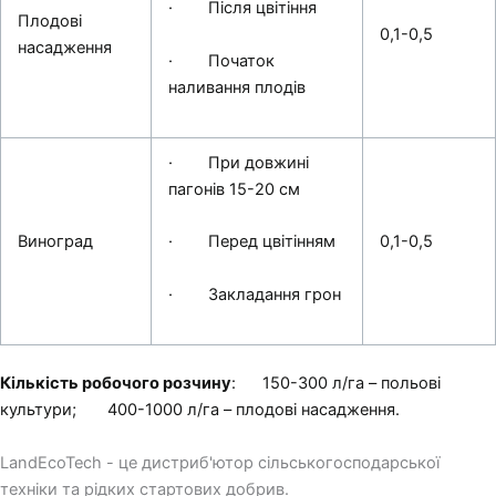
· Після цвітіння
Плодові
0,1-0,5
насадження
· Початок
наливання плодів
· При довжині
пагонів 15-20 см
Виноград
0,1-0,5
· Перед цвітінням
· Закладання грон
Кількість робочого розчину
: 150-300 л/га – польові
культури; 400-1000 л/га – плодові насадження.
LandEcoTech - це дистриб'ютор сільськогосподарської
техніки та рідких стартових добрив.