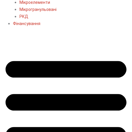
Мікроелементи
Мікрогранульовані
РКД
Фінансування