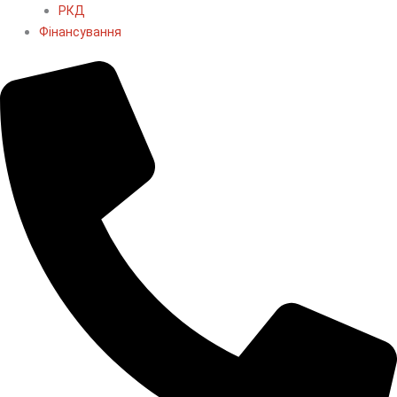
РКД
Фінансування