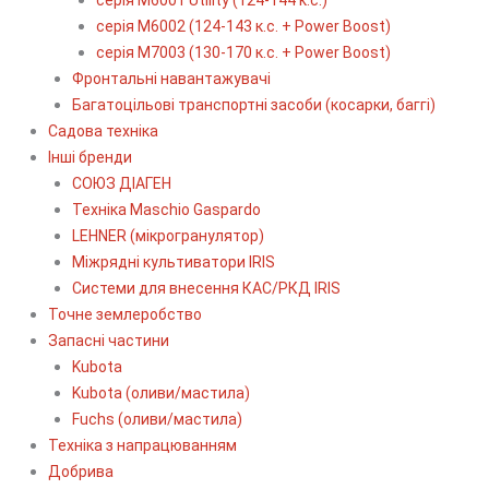
серія М6002 (124-143 к.с. + Power Boost)
серія М7003 (130-170 к.с. + Power Boost)
Фронтальні навантажувачі
Багатоцільові транспортні засоби (косарки, баггі)
Садова техніка
Інші бренди
СОЮЗ ДІАГЕН
Техніка Maschio Gaspardo
LEHNER (мікрогранулятор)
Міжрядні культиватори IRIS
Системи для внесення КАС/РКД IRIS
Точне землеробство
Запасні частини
Kubota
Kubota (оливи/мастила)
Fuchs (оливи/мастила)
Техніка з напрацюванням
Добрива