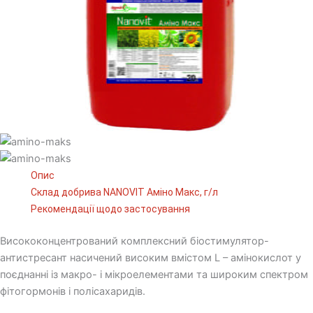
Опис
Склад добрива NANOVIT Аміно Макс, г/л
Рекомендації щодо застосування
Висококонцентрований комплексний біостимулятор-
антистресант насичений високим вмістом L – амінокислот у
поєднанні із макро- і мікроелементами та широким спектром
фітогормонів і полісахаридів.