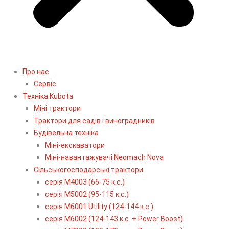
Про нас
Сервіс
Технiка Kubota
Міні трактори
Трактори для садів і виноградників
Будівельна техніка
Міні-екскаватори
Міні-навантажувачі Neomach Nova
Сільськогосподарські трактори
серія М4003 (66-75 к.с.)
серія М5002 (95-115 к.с.)
серія M6001 Utility (124-144 к.с.)
серія М6002 (124-143 к.с. + Power Boost)