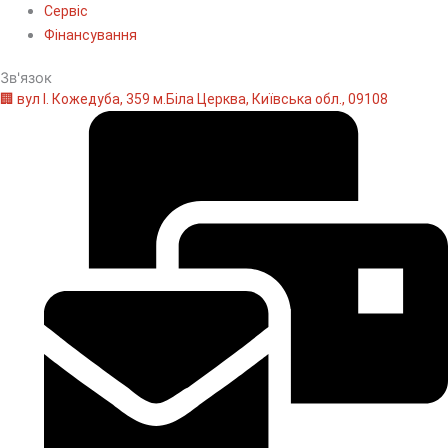
Сервіс
Фінансування
Зв'язок
🏢 вул І. Кожедуба, 359 м.Біла Церква, Київська обл., 09108