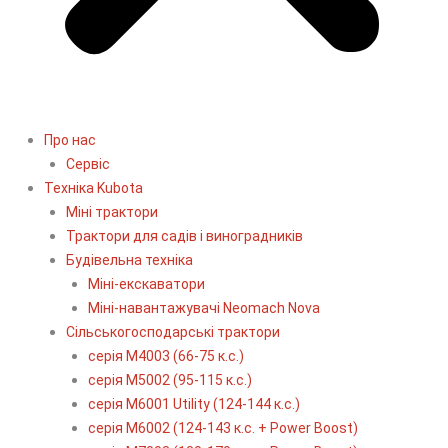
Про нас
Сервіс
Технiка Kubota
Міні трактори
Трактори для садів і виноградників
Будівельна техніка
Міні-екскаватори
Міні-навантажувачі Neomach Nova
Сільськогосподарські трактори
серія М4003 (66-75 к.с.)
серія М5002 (95-115 к.с.)
серія M6001 Utility (124-144 к.с.)
серія М6002 (124-143 к.с. + Power Boost)