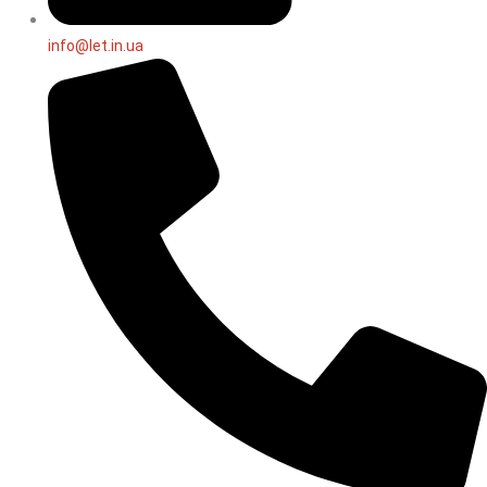
info@let.in.ua