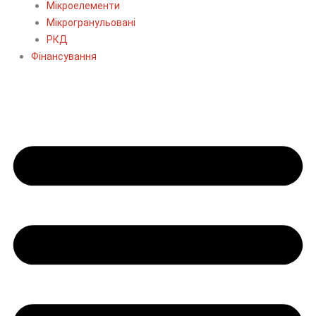
Мікроелементи
Мікрогранульовані
РКД
Фінансування