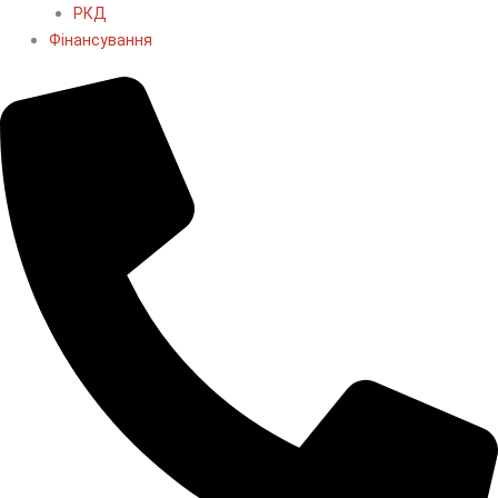
РКД
Фінансування