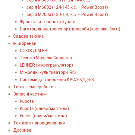
серія М6002 (124-143 к.с. + Power Boost)
серія М7003 (130-170 к.с. + Power Boost)
Фронтальні навантажувачі
Багатоцільові транспортні засоби (косарки, баггі)
Садова техніка
Інші бренди
СОЮЗ ДІАГЕН
Техніка Maschio Gaspardo
LEHNER (мікрогранулятор)
Міжрядні культиватори IRIS
Системи для внесення КАС/РКД IRIS
Точне землеробство
Запасні частини
Kubota
Kubota (оливи/мастила)
Fuchs (оливи/мастила)
Техніка з напрацюванням
Добрива