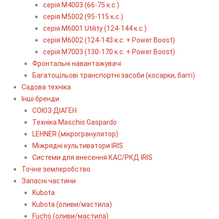
серія М4003 (66-75 к.с.)
серія М5002 (95-115 к.с.)
серія M6001 Utility (124-144 к.с.)
серія М6002 (124-143 к.с. + Power Boost)
серія М7003 (130-170 к.с. + Power Boost)
Фронтальні навантажувачі
Багатоцільові транспортні засоби (косарки, баггі)
Садова техніка
Інші бренди
СОЮЗ ДІАГЕН
Техніка Maschio Gaspardo
LEHNER (мікрогранулятор)
Міжрядні культиватори IRIS
Системи для внесення КАС/РКД IRIS
Точне землеробство
Запасні частини
Kubota
Kubota (оливи/мастила)
Fuchs (оливи/мастила)