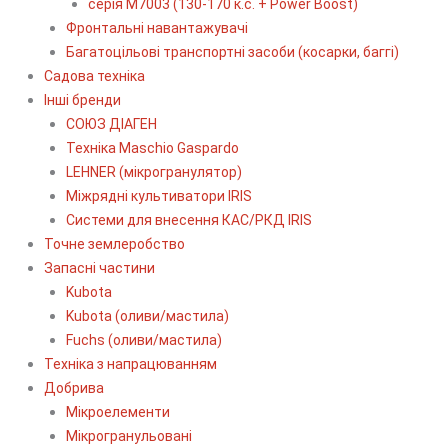
серія М7003 (130-170 к.с. + Power Boost)
Фронтальні навантажувачі
Багатоцільові транспортні засоби (косарки, баггі)
Садова техніка
Інші бренди
СОЮЗ ДІАГЕН
Техніка Maschio Gaspardo
LEHNER (мікрогранулятор)
Міжрядні культиватори IRIS
Системи для внесення КАС/РКД IRIS
Точне землеробство
Запасні частини
Kubota
Kubota (оливи/мастила)
Fuchs (оливи/мастила)
Техніка з напрацюванням
Добрива
Мікроелементи
Мікрогранульовані