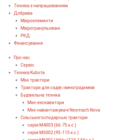
Техніка з напрацюванням
Добрива
Мікроелементи
Мікрогранульовані
РКД
Фінансування
Про нас
Сервіс
Технiка Kubota
Міні трактори
Трактори для садів і виноградників
Будівельна техніка
Міні-екскаватори
Міні-навантажувачі Neomach Nova
Сільськогосподарські трактори
серія М4003 (66-75 к.с.)
серія М5002 (95-115 к.с.)
серія M6001 Utility (124-144 к.с.)