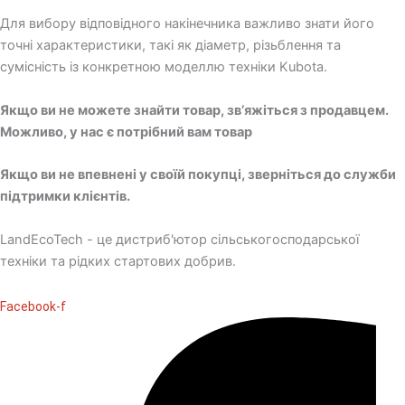
Для вибору відповідного накінечника важливо знати його
точні характеристики, такі як діаметр, різьблення та
сумісність із конкретною моделлю техніки Kubota.
Якщо ви не можете знайти товар, зв’яжіться з продавцем.
Можливо, у нас є потрібний вам товар
Якщо ви не впевнені у своїй покупці, зверніться до служби
підтримки клієнтів.
LandEcoTech - це дистриб'ютор сільськогосподарської
техніки та рідких стартових добрив.
Facebook-f