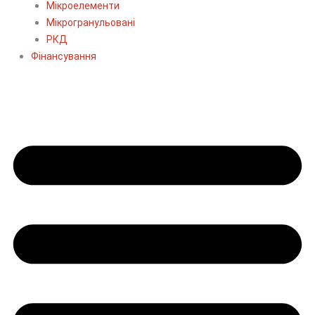
Мікроелементи
Мікрогранульовані
РКД
Фінансування