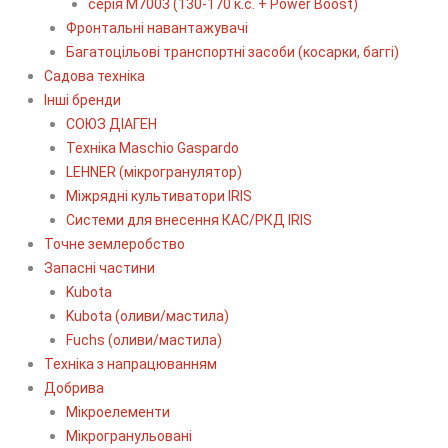
серія М7003 (130-170 к.с. + Power Boost)
Фронтальні навантажувачі
Багатоцільові транспортні засоби (косарки, баггі)
Садова техніка
Інші бренди
СОЮЗ ДІАГЕН
Техніка Maschio Gaspardo
LEHNER (мікрогранулятор)
Міжрядні культиватори IRIS
Системи для внесення КАС/РКД IRIS
Точне землеробство
Запасні частини
Kubota
Kubota (оливи/мастила)
Fuchs (оливи/мастила)
Техніка з напрацюванням
Добрива
Мікроелементи
Мікрогранульовані