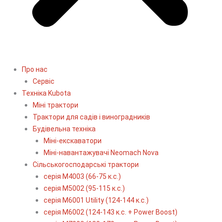
Про нас
Сервіс
Технiка Kubota
Міні трактори
Трактори для садів і виноградників
Будівельна техніка
Міні-екскаватори
Міні-навантажувачі Neomach Nova
Сільськогосподарські трактори
серія М4003 (66-75 к.с.)
серія М5002 (95-115 к.с.)
серія M6001 Utility (124-144 к.с.)
серія М6002 (124-143 к.с. + Power Boost)