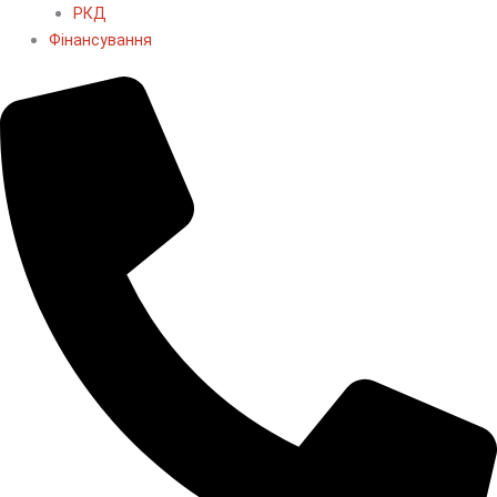
РКД
Фінансування