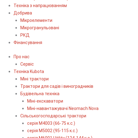
Техніка з напрацюванням
Добрива
Мікроелементи
Мікрогранульовані
РКД
Фінансування
Про нас
Сервіс
Технiка Kubota
Міні трактори
Трактори для садів і виноградників
Будівельна техніка
Міні-екскаватори
Міні-навантажувачі Neomach Nova
Сільськогосподарські трактори
серія М4003 (66-75 к.с.)
серія М5002 (95-115 к.с.)
серія M6001 Utility (124-144 к.с.)