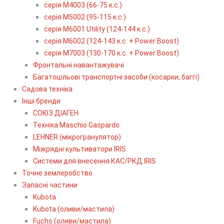
серія М4003 (66-75 к.с.)
серія М5002 (95-115 к.с.)
серія M6001 Utility (124-144 к.с.)
серія М6002 (124-143 к.с. + Power Boost)
серія М7003 (130-170 к.с. + Power Boost)
Фронтальні навантажувачі
Багатоцільові транспортні засоби (косарки, баггі)
Садова техніка
Інші бренди
СОЮЗ ДІАГЕН
Техніка Maschio Gaspardo
LEHNER (мікрогранулятор)
Міжрядні культиватори IRIS
Системи для внесення КАС/РКД IRIS
Точне землеробство
Запасні частини
Kubota
Kubota (оливи/мастила)
Fuchs (оливи/мастила)