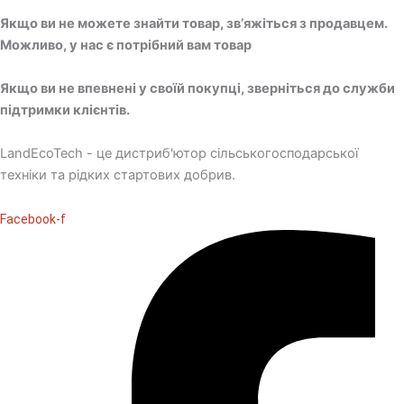
Якщо ви не можете знайти товар, зв’яжіться з продавцем.
Можливо, у нас є потрібний вам товар
Якщо ви не впевнені у своїй покупці, зверніться до служби
підтримки клієнтів.
LandEcoTech - це дистриб'ютор сільськогосподарської
техніки та рідких стартових добрив.
Facebook-f