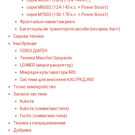
серія М6002 (124-143 к.с. + Power Boost)
серія М7003 (130-170 к.с. + Power Boost)
Фронтальні навантажувачі
Багатоцільові транспортні засоби (косарки, баггі)
Садова техніка
Інші бренди
СОЮЗ ДІАГЕН
Техніка Maschio Gaspardo
LEHNER (мікрогранулятор)
Міжрядні культиватори IRIS
Системи для внесення КАС/РКД IRIS
Точне землеробство
Запасні частини
Kubota
Kubota (оливи/мастила)
Fuchs (оливи/мастила)
Техніка з напрацюванням
Добрива