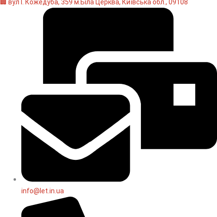
🏢 вул І. Кожедуба, 359 м.Біла Церква, Київська обл., 09108
info@let.in.ua