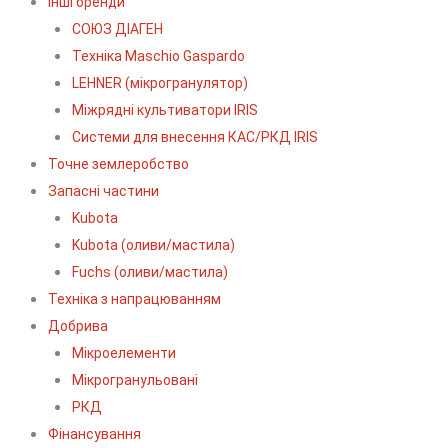
Інші бренди
СОЮЗ ДІАГЕН
Техніка Maschio Gaspardo
LEHNER (мікрогранулятор)
Міжрядні культиватори IRIS
Системи для внесення КАС/РКД IRIS
Точне землеробство
Запасні частини
Kubota
Kubota (оливи/мастила)
Fuchs (оливи/мастила)
Техніка з напрацюванням
Добрива
Мікроелементи
Мікрогранульовані
РКД
Фінансування