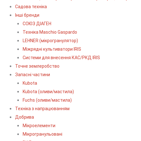
Садова техніка
Інші бренди
СОЮЗ ДІАГЕН
Техніка Maschio Gaspardo
LEHNER (мікрогранулятор)
Міжрядні культиватори IRIS
Системи для внесення КАС/РКД IRIS
Точне землеробство
Запасні частини
Kubota
Kubota (оливи/мастила)
Fuchs (оливи/мастила)
Техніка з напрацюванням
Добрива
Мікроелементи
Мікрогранульовані