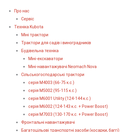
Про нас
Сервіс
Технiка Kubota
Міні трактори
Трактори для садів і виноградників
Будівельна техніка
Міні-екскаватори
Міні-навантажувачі Neomach Nova
Сільськогосподарські трактори
серія М4003 (66-75 к.с.)
серія М5002 (95-115 к.с.)
серія M6001 Utility (124-144 к.с.)
серія М6002 (124-143 к.с. + Power Boost)
серія М7003 (130-170 к.с. + Power Boost)
Фронтальні навантажувачі
Багатоцільові транспортні засоби (косарки, баггі)