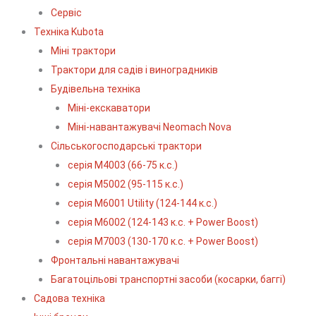
Сервіс
Технiка Kubota
Міні трактори
Трактори для садів і виноградників
Будівельна техніка
Міні-екскаватори
Міні-навантажувачі Neomach Nova
Сільськогосподарські трактори
серія М4003 (66-75 к.с.)
серія М5002 (95-115 к.с.)
серія M6001 Utility (124-144 к.с.)
серія М6002 (124-143 к.с. + Power Boost)
серія М7003 (130-170 к.с. + Power Boost)
Фронтальні навантажувачі
Багатоцільові транспортні засоби (косарки, баггі)
Садова техніка