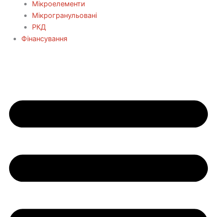
Мікроелементи
Мікрогранульовані
РКД
Фінансування