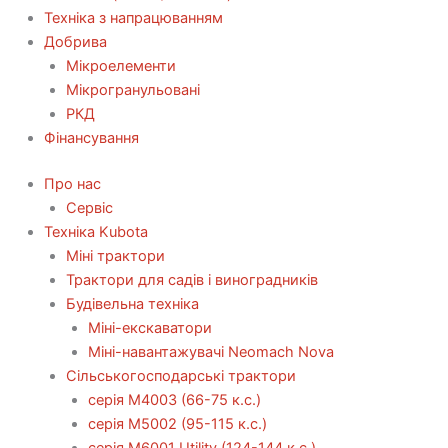
Техніка з напрацюванням
Добрива
Мікроелементи
Мікрогранульовані
РКД
Фінансування
Про нас
Сервіс
Технiка Kubota
Міні трактори
Трактори для садів і виноградників
Будівельна техніка
Міні-екскаватори
Міні-навантажувачі Neomach Nova
Сільськогосподарські трактори
серія М4003 (66-75 к.с.)
серія М5002 (95-115 к.с.)
серія M6001 Utility (124-144 к.с.)