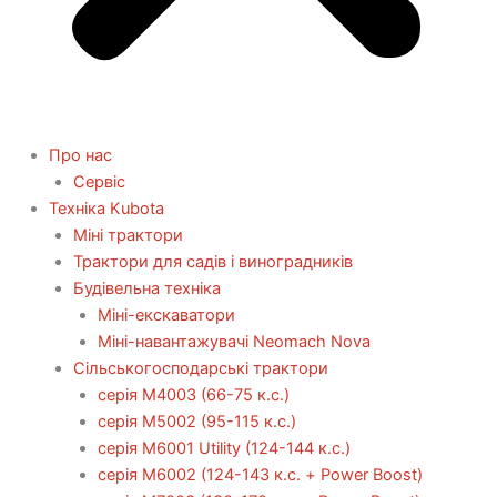
Про нас
Сервіс
Технiка Kubota
Міні трактори
Трактори для садів і виноградників
Будівельна техніка
Міні-екскаватори
Міні-навантажувачі Neomach Nova
Сільськогосподарські трактори
серія М4003 (66-75 к.с.)
серія М5002 (95-115 к.с.)
серія M6001 Utility (124-144 к.с.)
серія М6002 (124-143 к.с. + Power Boost)