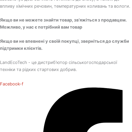
впливу хімічних речовин, температурних коливань та вологи.
Якщо ви не можете знайти товар, зв’яжіться з продавцем.
Можливо, у нас є потрібний вам товар
Якщо ви не впевнені у своїй покупці, зверніться до служби
підтримки клієнтів.
LandEcoTech - це дистриб'ютор сільськогосподарської
техніки та рідких стартових добрив.
Facebook-f