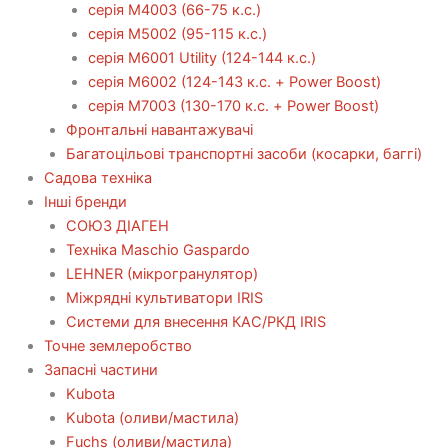
серія М4003 (66-75 к.с.)
серія М5002 (95-115 к.с.)
серія M6001 Utility (124-144 к.с.)
серія М6002 (124-143 к.с. + Power Boost)
серія М7003 (130-170 к.с. + Power Boost)
Фронтальні навантажувачі
Багатоцільові транспортні засоби (косарки, баггі)
Садова техніка
Інші бренди
СОЮЗ ДІАГЕН
Техніка Maschio Gaspardo
LEHNER (мікрогранулятор)
Міжрядні культиватори IRIS
Системи для внесення КАС/РКД IRIS
Точне землеробство
Запасні частини
Kubota
Kubota (оливи/мастила)
Fuchs (оливи/мастила)