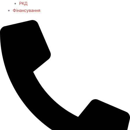
РКД
Фінансування