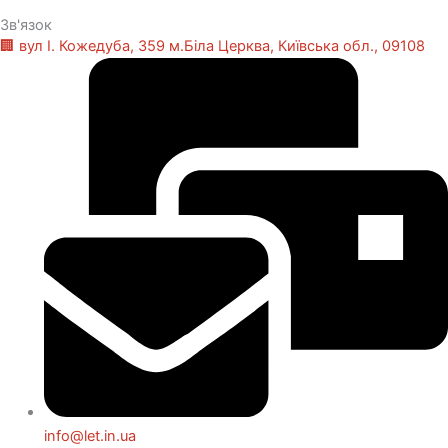
Зв'язок
🏢 вул І. Кожедуба, 359 м.Біла Церква, Київська обл., 09108
info@let.in.ua