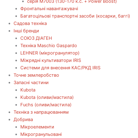
серія М7003 (130-170 к.с. + Power Boost)
Фронтальні навантажувачі
Багатоцільові транспортні засоби (косарки, баггі)
Садова техніка
Інші бренди
СОЮЗ ДІАГЕН
Техніка Maschio Gaspardo
LEHNER (мікрогранулятор)
Міжрядні культиватори IRIS
Системи для внесення КАС/РКД IRIS
Точне землеробство
Запасні частини
Kubota
Kubota (оливи/мастила)
Fuchs (оливи/мастила)
Техніка з напрацюванням
Добрива
Мікроелементи
Мікрогранульовані