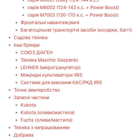
серія М6002 (124-143 к.с. + Power Boost)
серія М7003 (130-170 к.с. + Power Boost)
Фронтальні навантажувачі
Багатоцільові транспортні засоби (косарки, баггі)
Садова техніка
Інші бренди
СОЮЗ ДІАГЕН
Техніка Maschio Gaspardo
LEHNER (мікрогранулятор)
Міжрядні культиватори IRIS
Системи для внесення КАС/РКД IRIS
Точне землеробство
Запасні частини
Kubota
Kubota (оливи/мастила)
Fuchs (оливи/мастила)
Техніка з напрацюванням
Добрива