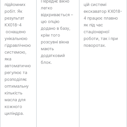
Переднє вікно
підйомних
цій системі
легко
робіт. Як
екскаватор KX018-
відкривається –
результат
4 працює плавно
цю опцію
KX018-4
як під час
додано в базу,
оснащено
стаціонарної
крім того
унікальною
роботи, так і при
розсувні вікна
гідравлічною
поворотах.
мають
системою,
додатковий
яка
блок.
автоматично
регулює та
розподіляє
оптимальну
кількість
масла для
кожного
циліндра.