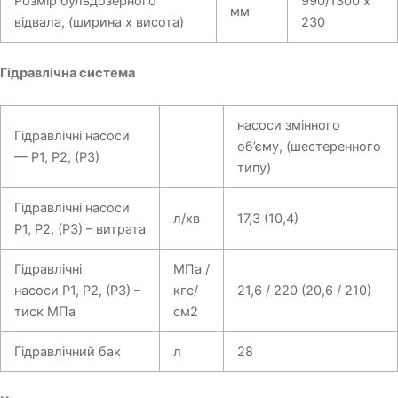
Розмір бульдозерного
990/1300 х
мм
відвала, (ширина х висота)
230
Гідравлічна система
насоси змінного
Гідравлічні насоси
об’єму, (шестеренного
— Р1, Р2, (Р3)
типу)
Гідравлічні насоси
л/хв
17,3 (10,4)
Р1, Р2, (Р3) – витрата
Гідравлічні
МПа /
насоси Р1, Р2, (Р3) –
кгс/
21,6 / 220 (20,6 / 210)
тиск МПа
см2
Гідравлічний бак
л
28