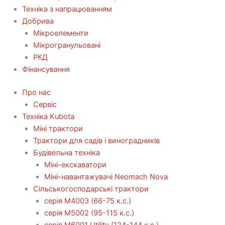
Техніка з напрацюванням
Добрива
Мікроелементи
Мікрогранульовані
РКД
Фінансування
Про нас
Сервіс
Технiка Kubota
Міні трактори
Трактори для садів і виноградників
Будівельна техніка
Міні-екскаватори
Міні-навантажувачі Neomach Nova
Сільськогосподарські трактори
серія М4003 (66-75 к.с.)
серія М5002 (95-115 к.с.)
серія M6001 Utility (124-144 к.с.)