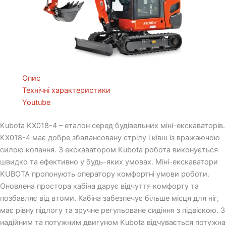
Опис
Технічні характеристики
Youtube
Kubota KX018-4 – еталон серед будівельних міні-екскаваторів.
KX018-4 має добре збалансовану стрілу і ківш із вражаючою
силою копання. З екскаватором Kubota робота виконується
швидко та ефективно у будь-яких умовах. Міні-екскаватори
KUBOTA пропонують оператору комфортні умови роботи.
Оновлена простора кабіна дарує відчуття комфорту та
позбавляє від втоми. Кабіна забезпечує більше місця для ніг,
має рівну підлогу та зручне регульоване сидіння з підвіскою. З
надійним та потужним двигуном Kubota відчувається потужна