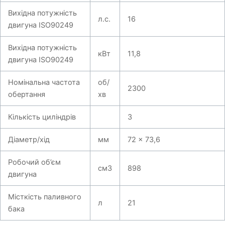
Вихідна потужність
л.с.
16
двигуна ISO90249
Вихідна потужність
кВт
11,8
двигуна ISO90249
Номінальна частота
об/
2300
обертання
хв
Кількість циліндрів
3
Діаметр/хід
мм
72 x 73,6
Робочий об’єм
см3
898
двигуна
Місткість паливного
л
21
бака