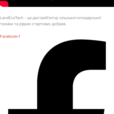
LandEcoTech - це дистриб'ютор сільськогосподарської
техніки та рідких стартових добрив.
Facebook-f