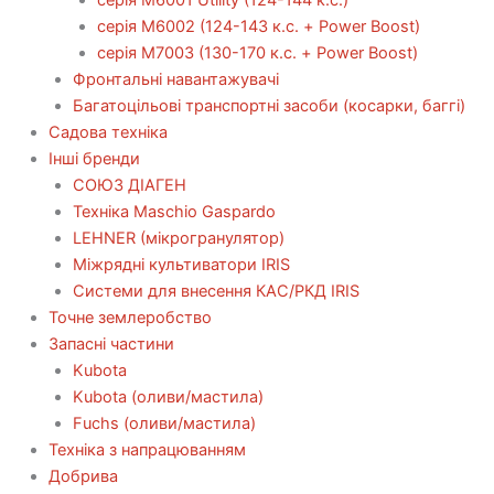
серія М6002 (124-143 к.с. + Power Boost)
серія М7003 (130-170 к.с. + Power Boost)
Фронтальні навантажувачі
Багатоцільові транспортні засоби (косарки, баггі)
Садова техніка
Інші бренди
СОЮЗ ДІАГЕН
Техніка Maschio Gaspardo
LEHNER (мікрогранулятор)
Міжрядні культиватори IRIS
Системи для внесення КАС/РКД IRIS
Точне землеробство
Запасні частини
Kubota
Kubota (оливи/мастила)
Fuchs (оливи/мастила)
Техніка з напрацюванням
Добрива