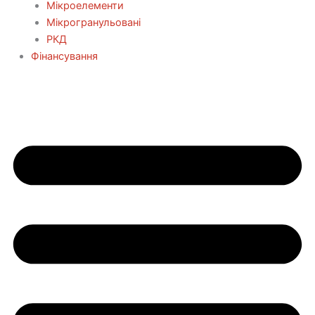
Мікроелементи
Мікрогранульовані
РКД
Фінансування