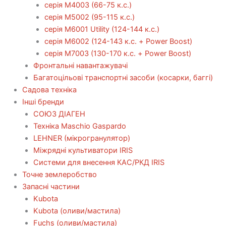
серія М4003 (66-75 к.с.)
серія М5002 (95-115 к.с.)
серія M6001 Utility (124-144 к.с.)
серія М6002 (124-143 к.с. + Power Boost)
серія М7003 (130-170 к.с. + Power Boost)
Фронтальні навантажувачі
Багатоцільові транспортні засоби (косарки, баггі)
Садова техніка
Інші бренди
СОЮЗ ДІАГЕН
Техніка Maschio Gaspardo
LEHNER (мікрогранулятор)
Міжрядні культиватори IRIS
Системи для внесення КАС/РКД IRIS
Точне землеробство
Запасні частини
Kubota
Kubota (оливи/мастила)
Fuchs (оливи/мастила)