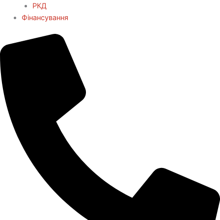
РКД
Фінансування