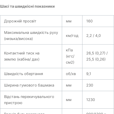
Шасі та швидкісні показники
Дорожній просвіт
мм
160
Максимальна швидкість руху
км/год
2,2 / 4,0
(низька/висока)
кПа
Контактний тиск на
26,5 (0,27) /
(кгс/
землю (кабіна/ дах)
25,5 (0,26)
см2)
Швидкість обертання
об/хв
9,1
Ширина гумового башмака
мм
230
Відстань перекичувального
мм
1230
пристрою