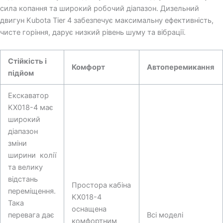
сила копання та широкий робочий діапазон. Дизельний
двигун Kubota Tier 4 забезпечує максимальну ефективність,
чисте горіння, дарує низкий рівень шуму та вібрації.
Стійкість і
Комфорт
Автоперемикання
підйом
Екскаватор
KX018-4 має
широкий
діапазон
зміни
ширини колії
та велику
відстань
Простора кабіна
переміщення.
KX018-4
Така
оснащена
перевага дає
Всі моделі
комфортним