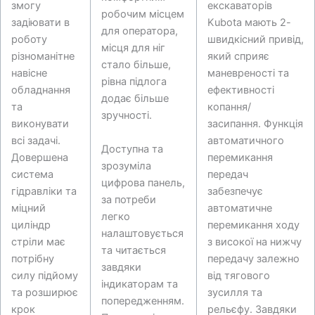
змогу
екскаваторів
робочим місцем
задіювати в
Kubota мають 2-
для оператора,
роботу
швидкісний привід,
місця для ніг
різноманітне
який сприяє
стало більше,
навісне
маневреності та
рівна підлога
обладнання
ефективності
додає більше
та
копання/
зручності.
виконувати
засипання. Функція
всі задачі.
автоматичного
Доступна та
Довершена
перемикання
зрозуміла
система
передач
цифрова панель,
гідравліки та
забезпечує
за потреби
міцний
автоматичне
легко
циліндр
перемикання ходу
налаштовується
стріли має
з високої на нижчу
та читається
потрібну
передачу залежно
завдяки
силу підйому
від тягового
індикаторам та
та розширює
зусилля та
попередженням.
крок
рельєфу. Завдяки