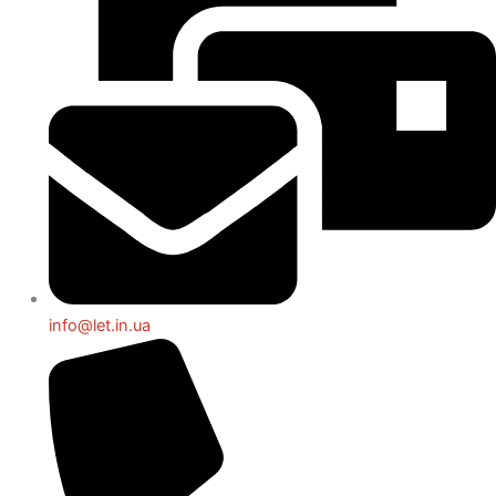
info@let.in.ua