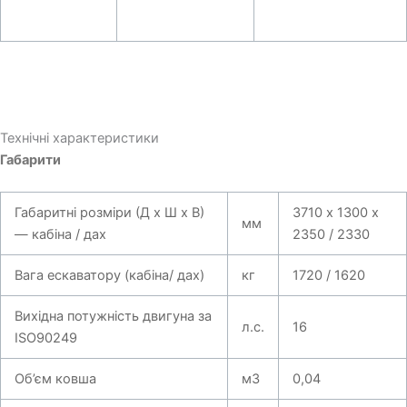
Технічні характеристики
Габарити
Габаритні розміри (Д x Ш x В)
3710 х 1300 х
мм
— кабіна / дах
2350 / 2330
Вага ескаватору (кабіна/ дах)
кг
1720 / 1620
Вихідна потужність двигуна за
л.с.
16
ISO90249
Об’єм ковша
м3
0,04