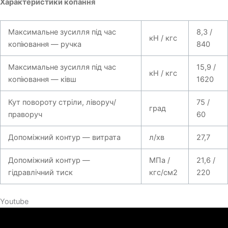
Характеристики копання
Максимальне зусилля під час
8,3 /
кН / кгс
копіювання — ручка
840
Максимальне зусилля під час
15,9 /
кН / кгс
копіювання — ківш
1620
Кут повороту стріли, ліворуч/
75 /
град
праворуч
60
Допоміжний контур — витрата
л/хв
27,7
Допоміжний контур —
МПа /
21,6 /
гідравлічний тиск
кгс/см2
220
Youtube