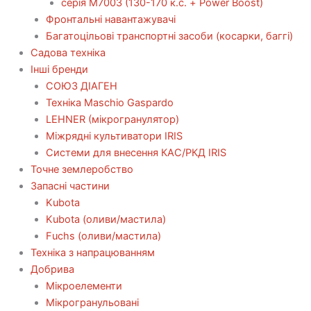
серія М7003 (130-170 к.с. + Power Boost)
Фронтальні навантажувачі
Багатоцільові транспортні засоби (косарки, баггі)
Садова техніка
Інші бренди
СОЮЗ ДІАГЕН
Техніка Maschio Gaspardo
LEHNER (мікрогранулятор)
Міжрядні культиватори IRIS
Системи для внесення КАС/РКД IRIS
Точне землеробство
Запасні частини
Kubota
Kubota (оливи/мастила)
Fuchs (оливи/мастила)
Техніка з напрацюванням
Добрива
Мікроелементи
Мікрогранульовані