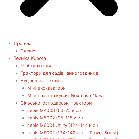
Про нас
Сервіс
Технiка Kubota
Міні трактори
Трактори для садів і виноградників
Будівельна техніка
Міні-екскаватори
Міні-навантажувачі Neomach Nova
Сільськогосподарські трактори
серія М4003 (66-75 к.с.)
серія М5002 (95-115 к.с.)
серія M6001 Utility (124-144 к.с.)
серія М6002 (124-143 к.с. + Power Boost)