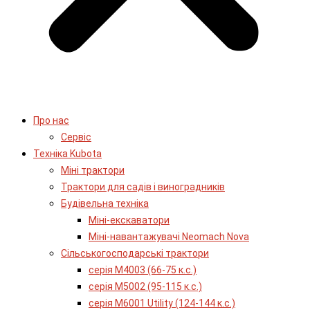
Про нас
Сервіс
Технiка Kubota
Міні трактори
Трактори для садів і виноградників
Будівельна техніка
Міні-екскаватори
Міні-навантажувачі Neomach Nova
Сільськогосподарські трактори
серія М4003 (66-75 к.с.)
серія М5002 (95-115 к.с.)
серія M6001 Utility (124-144 к.с.)