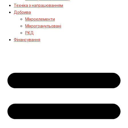
Техніка з напрацюванням
Добрива
Мікроелементи
Мікрогранульовані
РКД
Фінансування