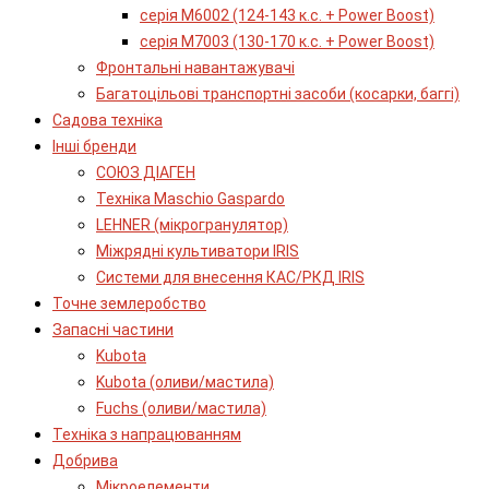
серія М6002 (124-143 к.с. + Power Boost)
серія М7003 (130-170 к.с. + Power Boost)
Фронтальні навантажувачі
Багатоцільові транспортні засоби (косарки, баггі)
Садова техніка
Інші бренди
СОЮЗ ДІАГЕН
Техніка Maschio Gaspardo
LEHNER (мікрогранулятор)
Міжрядні культиватори IRIS
Системи для внесення КАС/РКД IRIS
Точне землеробство
Запасні частини
Kubota
Kubota (оливи/мастила)
Fuchs (оливи/мастила)
Техніка з напрацюванням
Добрива
Мікроелементи