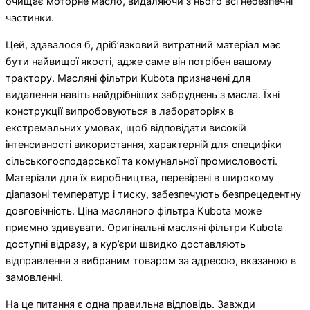
очищає моторне масло, видаляючи з нього всі небезпечні
частинки.
Цей, здавалося б, дріб’язковий витратний матеріал має
бути найвищої якості, адже саме він потрібен вашому
трактору. Масляні фільтри Kubota призначені для
видалення навіть найдрібніших забруднень з масла. Їхні
конструкції випробовуються в лабораторіях в
екстремальних умовах, щоб відповідати високій
інтенсивності використання, характерній для специфіки
сільськогосподарської та комунальної промисловості.
Матеріали для їх виробництва, перевірені в широкому
діапазоні температур і тиску, забезпечують безпрецедентну
довговічність. Ціна масляного фільтра Kubota може
приємно здивувати. Оригінальні масляні фільтри Kubota
доступні відразу, а кур’єри швидко доставляють
відправлення з вибраним товаром за адресою, вказаною в
замовленні.
На це питання є одна правильна відповідь. Завжди