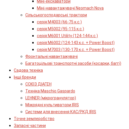
Міні-екскаватори
Міні-навантажувачі Neomach Nova
Сільськогосподарські трактори
серія М4003 (66-75 к.с.)
серія М5002 (95-115 к.с.)
серія M6001 Utility (124-144 к.с.)
серія М6002 (124-143 к.с. + Power Boost)
серія М7003 (130-170 к.с. + Power Boost)
Фронтальні навантажувачі
Багатоцільові транспортні засоби (косарки, баггі)
Садова техніка
Інші бренди
СОЮЗ ДІАГЕН
Техніка Maschio Gaspardo
LEHNER (мікрогранулятор)
Міжрядні культиватори IRIS
Системи для внесення КАС/РКД IRIS
Точне землеробство
Запасні частини