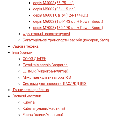
серія М4003 (66-75 к.с.)
серія М5002 (95-115 к.с.)
серія M6001 Utility (124-144 к.с.)
серія М6002 (124-143 к.с. + Power Boost)
серія М7003 (130-170 к.с. + Power Boost)
Фронтальні навантажувачі
Багатоцільові транспортні засоби (косарки, баггі)
Садова техніка
Інші бренди
СОЮЗ ДІАГЕН
Техніка Maschio Gaspardo
LEHNER (мікрогранулятор)
Міжрядні культиватори IRIS
Системи для внесення КАС/РКД IRIS
Точне землеробство
Запасні частини
Kubota
Kubota (оливи/мастила)
Fuchs (оливи/мастила)