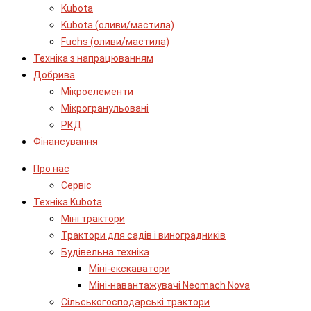
Kubota
Kubota (оливи/мастила)
Fuchs (оливи/мастила)
Техніка з напрацюванням
Добрива
Мікроелементи
Мікрогранульовані
РКД
Фінансування
Про нас
Сервіс
Технiка Kubota
Міні трактори
Трактори для садів і виноградників
Будівельна техніка
Міні-екскаватори
Міні-навантажувачі Neomach Nova
Сільськогосподарські трактори