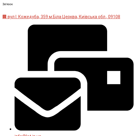
Зв'язок
🏢 вул І. Кожедуба, 359 м.Біла Церква, Київська обл., 09108