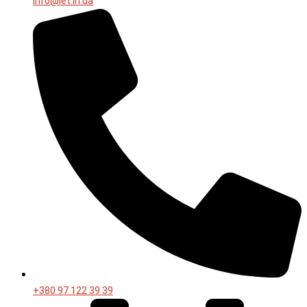
info@let.in.ua
+380 97 122 39 39