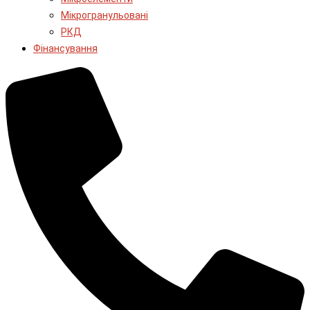
Мікрогранульовані
РКД
Фінансування