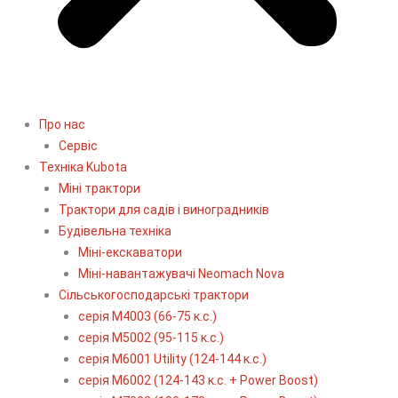
Про нас
Сервіс
Технiка Kubota
Міні трактори
Трактори для садів і виноградників
Будівельна техніка
Міні-екскаватори
Міні-навантажувачі Neomach Nova
Сільськогосподарські трактори
серія М4003 (66-75 к.с.)
серія М5002 (95-115 к.с.)
серія M6001 Utility (124-144 к.с.)
серія М6002 (124-143 к.с. + Power Boost)