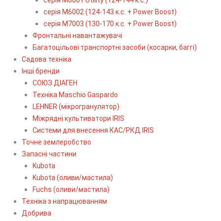
серія М6002 (124-143 к.с. + Power Boost)
серія М7003 (130-170 к.с. + Power Boost)
Фронтальні навантажувачі
Багатоцільові транспортні засоби (косарки, баггі)
Садова техніка
Інші бренди
СОЮЗ ДІАГЕН
Техніка Maschio Gaspardo
LEHNER (мікрогранулятор)
Міжрядні культиватори IRIS
Системи для внесення КАС/РКД IRIS
Точне землеробство
Запасні частини
Kubota
Kubota (оливи/мастила)
Fuchs (оливи/мастила)
Техніка з напрацюванням
Добрива