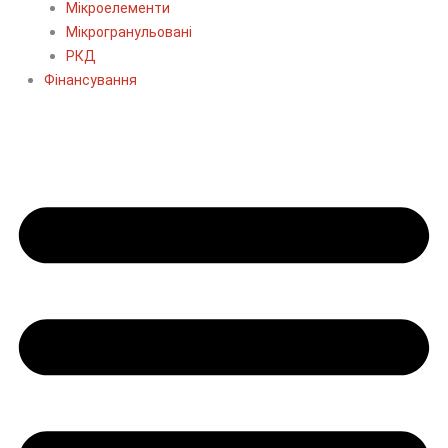
Мікроелементи
Мікрогранульовані
РКД
Фінансування