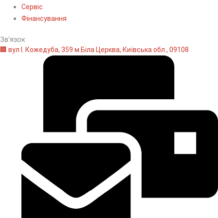
Сервіс
Фінансування
Зв'язок
🏢 вул І. Кожедуба, 359 м.Біла Церква, Київська обл., 09108