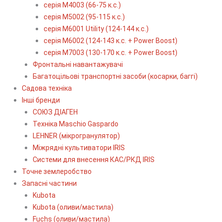
серія М4003 (66-75 к.с.)
серія М5002 (95-115 к.с.)
серія M6001 Utility (124-144 к.с.)
серія М6002 (124-143 к.с. + Power Boost)
серія М7003 (130-170 к.с. + Power Boost)
Фронтальні навантажувачі
Багатоцільові транспортні засоби (косарки, баггі)
Садова техніка
Інші бренди
СОЮЗ ДІАГЕН
Техніка Maschio Gaspardo
LEHNER (мікрогранулятор)
Міжрядні культиватори IRIS
Системи для внесення КАС/РКД IRIS
Точне землеробство
Запасні частини
Kubota
Kubota (оливи/мастила)
Fuchs (оливи/мастила)