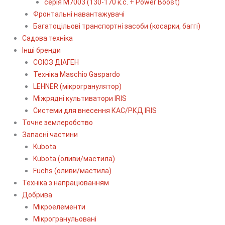
серія М7003 (130-170 к.с. + Power Boost)
Фронтальні навантажувачі
Багатоцільові транспортні засоби (косарки, баггі)
Садова техніка
Інші бренди
СОЮЗ ДІАГЕН
Техніка Maschio Gaspardo
LEHNER (мікрогранулятор)
Міжрядні культиватори IRIS
Системи для внесення КАС/РКД IRIS
Точне землеробство
Запасні частини
Kubota
Kubota (оливи/мастила)
Fuchs (оливи/мастила)
Техніка з напрацюванням
Добрива
Мікроелементи
Мікрогранульовані