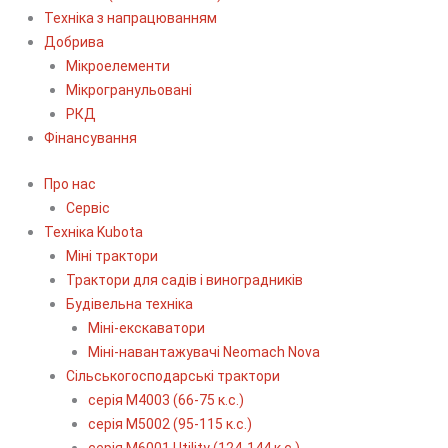
Техніка з напрацюванням
Добрива
Мікроелементи
Мікрогранульовані
РКД
Фінансування
Про нас
Сервіс
Технiка Kubota
Міні трактори
Трактори для садів і виноградників
Будівельна техніка
Міні-екскаватори
Міні-навантажувачі Neomach Nova
Сільськогосподарські трактори
серія М4003 (66-75 к.с.)
серія М5002 (95-115 к.с.)
серія M6001 Utility (124-144 к.с.)