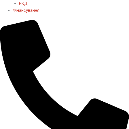
РКД
Фінансування