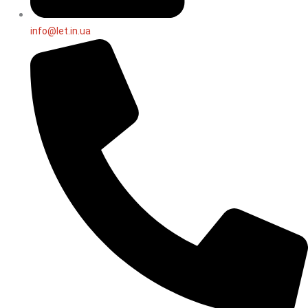
info@let.in.ua