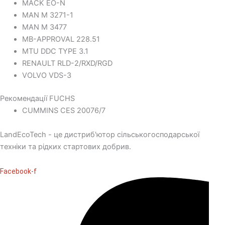
MACK EO-N
MAN M 3271-1
MAN M 3477
MB-APPROVAL 228.51
MTU DDC TYPE 3.1
RENAULT RLD-2/RXD/RGD
VOLVO VDS-3
Рекомендації FUCHS
CUMMINS CES 20076/7
LandEcoTech - це дистриб'ютор сільськогосподарської
техніки та рідких стартових добрив.
Facebook-f