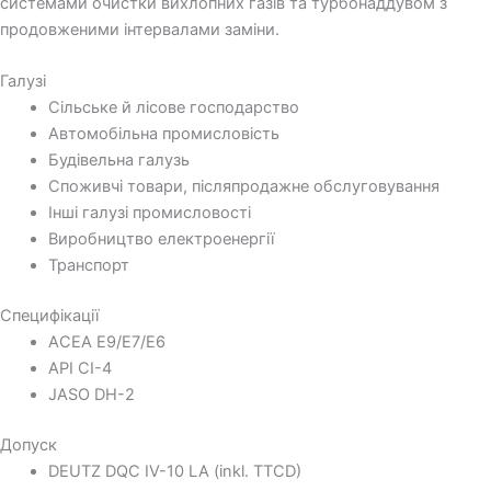
системами очистки вихлопних газів та турбонаддувом з
продовженими інтервалами заміни.
Галузі
Сільське й лісове господарство
Автомобільна промисловість
Будівельна галузь
Споживчі товари, післяпродажне обслуговування
Інші галузі промисловості
Виробництво електроенергії
Транспорт
Специфікації
ACEA E9/E7/E6
API CI-4
JASO DH-2
Допуск
DEUTZ DQC IV-10 LA (inkl. TTCD)