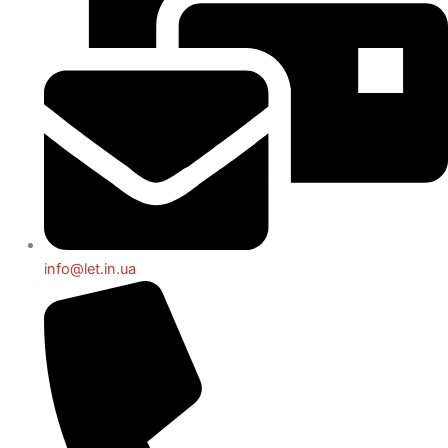
info@let.in.ua