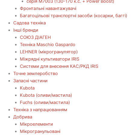
серія М7003 (130-170 к.с. + Power Boost)
Фронтальні навантажувачі
Багатоцільові транспортні засоби (косарки, баггі)
Садова техніка
Інші бренди
СОЮЗ ДІАГЕН
Техніка Maschio Gaspardo
LEHNER (мікрогранулятор)
Міжрядні культиватори IRIS
Системи для внесення КАС/РКД IRIS
Точне землеробство
Запасні частини
Kubota
Kubota (оливи/мастила)
Fuchs (оливи/мастила)
Техніка з напрацюванням
Добрива
Мікроелементи
Мікрогранульовані