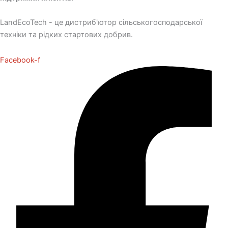
LandEcoTech - це дистриб'ютор сільськогосподарської
техніки та рідких стартових добрив.
Facebook-f