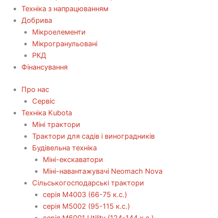
Техніка з напрацюванням
Добрива
Мікроелементи
Мікрогранульовані
РКД
Фінансування
Про нас
Сервіс
Технiка Kubota
Міні трактори
Трактори для садів і виноградників
Будівельна техніка
Міні-екскаватори
Міні-навантажувачі Neomach Nova
Сільськогосподарські трактори
серія М4003 (66-75 к.с.)
серія М5002 (95-115 к.с.)
серія M6001 Utility (124-144 к.с.)