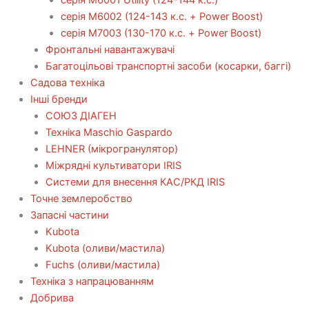
серія М6002 (124-143 к.с. + Power Boost)
серія М7003 (130-170 к.с. + Power Boost)
Фронтальні навантажувачі
Багатоцільові транспортні засоби (косарки, баггі)
Садова техніка
Інші бренди
СОЮЗ ДІАГЕН
Техніка Maschio Gaspardo
LEHNER (мікрогранулятор)
Міжрядні культиватори IRIS
Системи для внесення КАС/РКД IRIS
Точне землеробство
Запасні частини
Kubota
Kubota (оливи/мастила)
Fuchs (оливи/мастила)
Техніка з напрацюванням
Добрива