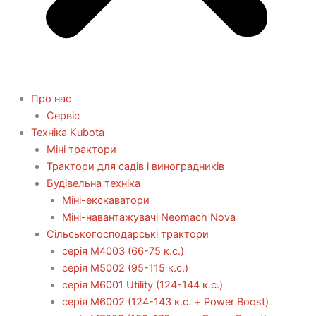
Про нас
Сервіс
Технiка Kubota
Міні трактори
Трактори для садів і виноградників
Будівельна техніка
Міні-екскаватори
Міні-навантажувачі Neomach Nova
Сільськогосподарські трактори
серія М4003 (66-75 к.с.)
серія М5002 (95-115 к.с.)
серія M6001 Utility (124-144 к.с.)
серія М6002 (124-143 к.с. + Power Boost)