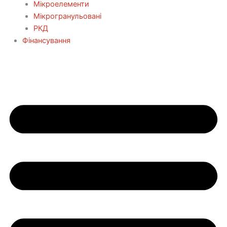
Мікроелементи
Мікрогранульовані
РКД
Фінансування