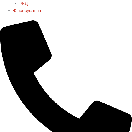
РКД
Фінансування