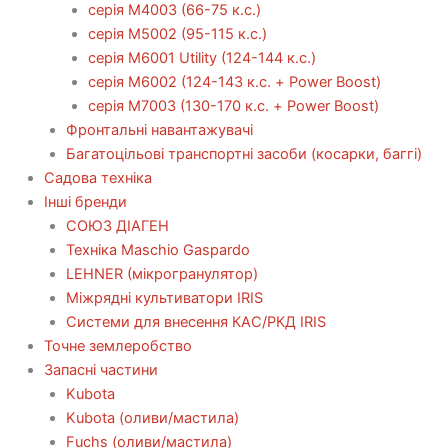
серія М4003 (66-75 к.с.)
серія М5002 (95-115 к.с.)
серія M6001 Utility (124-144 к.с.)
серія М6002 (124-143 к.с. + Power Boost)
серія М7003 (130-170 к.с. + Power Boost)
Фронтальні навантажувачі
Багатоцільові транспортні засоби (косарки, баггі)
Садова техніка
Інші бренди
СОЮЗ ДІАГЕН
Техніка Maschio Gaspardo
LEHNER (мікрогранулятор)
Міжрядні культиватори IRIS
Системи для внесення КАС/РКД IRIS
Точне землеробство
Запасні частини
Kubota
Kubota (оливи/мастила)
Fuchs (оливи/мастила)