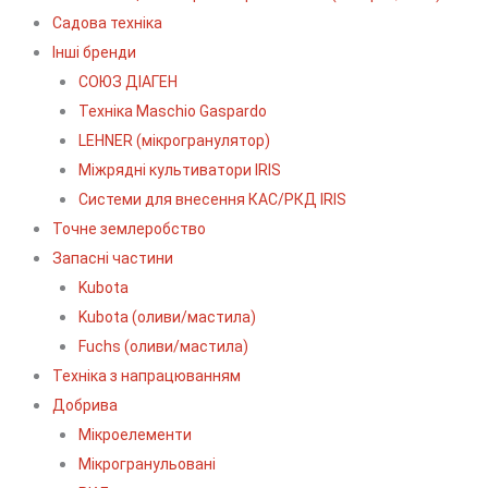
Садова техніка
Інші бренди
СОЮЗ ДІАГЕН
Техніка Maschio Gaspardo
LEHNER (мікрогранулятор)
Міжрядні культиватори IRIS
Системи для внесення КАС/РКД IRIS
Точне землеробство
Запасні частини
Kubota
Kubota (оливи/мастила)
Fuchs (оливи/мастила)
Техніка з напрацюванням
Добрива
Мікроелементи
Мікрогранульовані