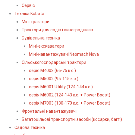
Сервіс
Технiка Kubota
Міні трактори
Трактори для садів і виноградників
Будівельна техніка
Міні-екскаватори
Міні-навантажувачі Neomach Nova
Сільськогосподарські трактори
серія М4003 (66-75 к.с.)
серія М5002 (95-115 к.с.)
серія M6001 Utility (124-144 к.с.)
серія М6002 (124-143 к.с. + Power Boost)
серія М7003 (130-170 к.с. + Power Boost)
Фронтальні навантажувачі
Багатоцільові транспортні засоби (косарки, баггі)
Садова техніка