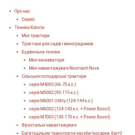
Про нас
Сервіс
Технiка Kubota
Міні трактори
Трактори для садів і виноградників
Будівельна техніка
Міні-екскаватори
Міні-навантажувачі Neomach Nova
Сільськогосподарські трактори
серія М4003 (66-75 к.с.)
серія М5002 (95-115 к.с.)
серія M6001 Utility (124-144 к.с.)
серія М6002 (124-143 к.с. + Power Boost)
серія М7003 (130-170 к.с. + Power Boost)
Фронтальні навантажувачі
Багатоцільові транспортні засоби (косарки, баггі)