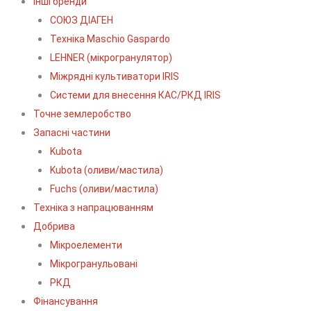
Інші бренди
СОЮЗ ДІАГЕН
Техніка Maschio Gaspardo
LEHNER (мікрогранулятор)
Міжрядні культиватори IRIS
Системи для внесення КАС/РКД IRIS
Точне землеробство
Запасні частини
Kubota
Kubota (оливи/мастила)
Fuchs (оливи/мастила)
Техніка з напрацюванням
Добрива
Мікроелементи
Мікрогранульовані
РКД
Фінансування