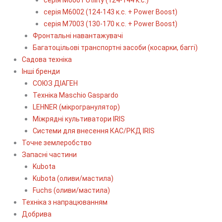
серія М6002 (124-143 к.с. + Power Boost)
серія М7003 (130-170 к.с. + Power Boost)
Фронтальні навантажувачі
Багатоцільові транспортні засоби (косарки, баггі)
Садова техніка
Інші бренди
СОЮЗ ДІАГЕН
Техніка Maschio Gaspardo
LEHNER (мікрогранулятор)
Міжрядні культиватори IRIS
Системи для внесення КАС/РКД IRIS
Точне землеробство
Запасні частини
Kubota
Kubota (оливи/мастила)
Fuchs (оливи/мастила)
Техніка з напрацюванням
Добрива