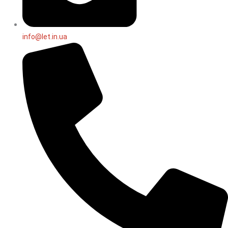
info@let.in.ua