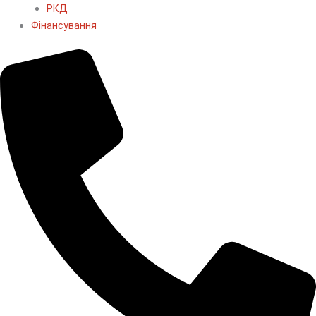
РКД
Фінансування