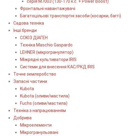
серія М7003 (130-170 к.с. + Power Boost)
Фронтальні навантажувачі
Багатоцільові транспортні засоби (косарки, баггі)
Садова техніка
Інші бренди
СОЮЗ ДІАГЕН
Техніка Maschio Gaspardo
LEHNER (мікрогранулятор)
Міжрядні культиватори IRIS
Системи для внесення КАС/РКД IRIS
Точне землеробство
Запасні частини
Kubota
Kubota (оливи/мастила)
Fuchs (оливи/мастила)
Техніка з напрацюванням
Добрива
Мікроелементи
Мікрогранульовані