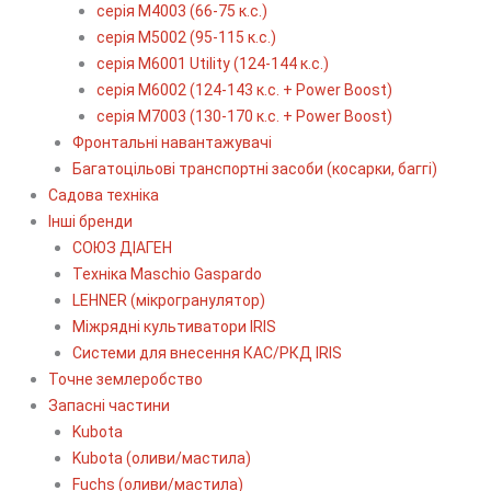
серія М4003 (66-75 к.с.)
серія М5002 (95-115 к.с.)
серія M6001 Utility (124-144 к.с.)
серія М6002 (124-143 к.с. + Power Boost)
серія М7003 (130-170 к.с. + Power Boost)
Фронтальні навантажувачі
Багатоцільові транспортні засоби (косарки, баггі)
Садова техніка
Інші бренди
СОЮЗ ДІАГЕН
Техніка Maschio Gaspardo
LEHNER (мікрогранулятор)
Міжрядні культиватори IRIS
Системи для внесення КАС/РКД IRIS
Точне землеробство
Запасні частини
Kubota
Kubota (оливи/мастила)
Fuchs (оливи/мастила)