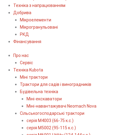
Техніка з напрацюванням
Добрива
Мікроелементи
Мікрогранульовані
РКД
Фінансування
Про нас
Сервіс
Технiка Kubota
Міні трактори
Трактори для садів і виноградників
Будівельна техніка
Міні-екскаватори
Міні-навантажувачі Neomach Nova
Сільськогосподарські трактори
серія М4003 (66-75 к.с.)
серія М5002 (95-115 к.с.)
серія M6001 Utility (124-144 к.с.)