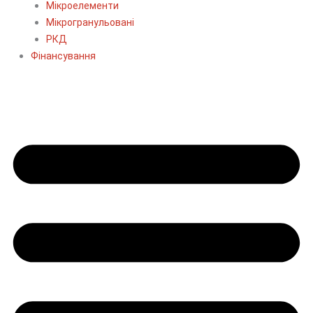
Мікроелементи
Мікрогранульовані
РКД
Фінансування