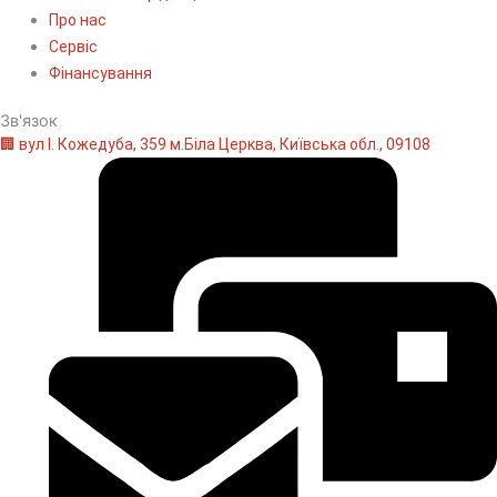
Про нас
Сервіс
Фінансування
Зв'язок
🏢 вул І. Кожедуба, 359 м.Біла Церква, Київська обл., 09108