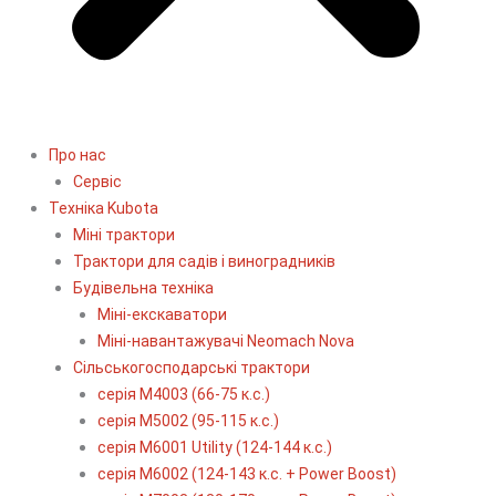
Про нас
Сервіс
Технiка Kubota
Міні трактори
Трактори для садів і виноградників
Будівельна техніка
Міні-екскаватори
Міні-навантажувачі Neomach Nova
Сільськогосподарські трактори
серія М4003 (66-75 к.с.)
серія М5002 (95-115 к.с.)
серія M6001 Utility (124-144 к.с.)
серія М6002 (124-143 к.с. + Power Boost)