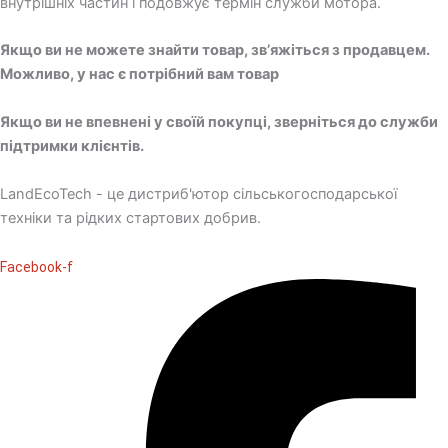
внутрішніх частин і подовжує термін служби мотора.
Якщо ви не можете знайти товар, зв’яжіться з продавцем.
Можливо, у нас є потрібний вам товар
Якщо ви не впевнені у своїй покупці, зверніться до служби
підтримки клієнтів.
LandEcoTech - це дистриб'ютор сільськогосподарської
техніки та рідких стартових добрив.
Facebook-f