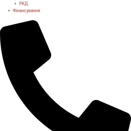
РКД
Фінансування