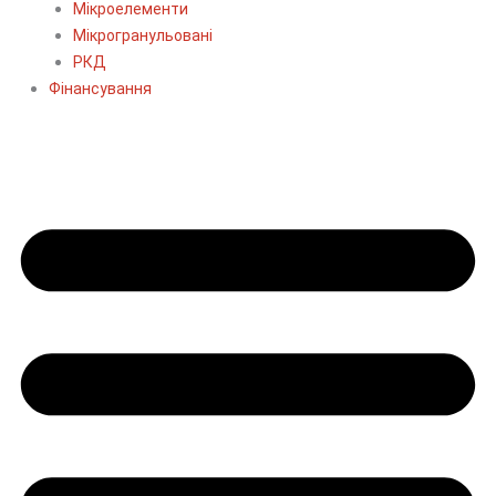
Мікроелементи
Мікрогранульовані
РКД
Фінансування