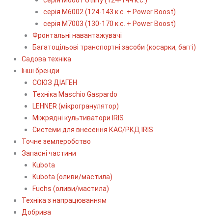
серія М6002 (124-143 к.с. + Power Boost)
серія М7003 (130-170 к.с. + Power Boost)
Фронтальні навантажувачі
Багатоцільові транспортні засоби (косарки, баггі)
Садова техніка
Інші бренди
СОЮЗ ДІАГЕН
Техніка Maschio Gaspardo
LEHNER (мікрогранулятор)
Міжрядні культиватори IRIS
Системи для внесення КАС/РКД IRIS
Точне землеробство
Запасні частини
Kubota
Kubota (оливи/мастила)
Fuchs (оливи/мастила)
Техніка з напрацюванням
Добрива