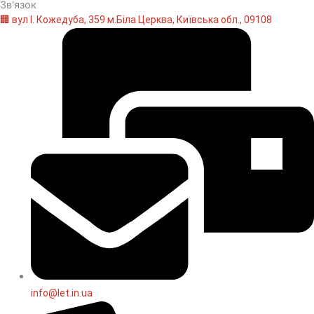
Зв'язок
🏢 вул І. Кожедуба, 359 м.Біла Церква, Київська обл., 09108
info@let.in.ua