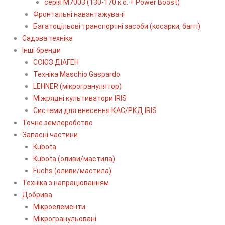
серія М7003 (130-170 к.с. + Power Boost)
Фронтальні навантажувачі
Багатоцільові транспортні засоби (косарки, баггі)
Садова техніка
Інші бренди
СОЮЗ ДІАГЕН
Техніка Maschio Gaspardo
LEHNER (мікрогранулятор)
Міжрядні культиватори IRIS
Системи для внесення КАС/РКД IRIS
Точне землеробство
Запасні частини
Kubota
Kubota (оливи/мастила)
Fuchs (оливи/мастила)
Техніка з напрацюванням
Добрива
Мікроелементи
Мікрогранульовані