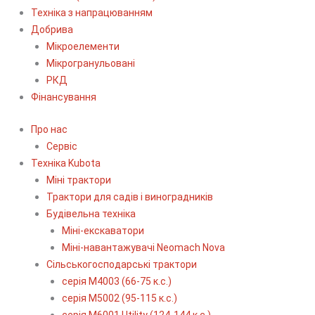
Техніка з напрацюванням
Добрива
Мікроелементи
Мікрогранульовані
РКД
Фінансування
Про нас
Сервіс
Технiка Kubota
Міні трактори
Трактори для садів і виноградників
Будівельна техніка
Міні-екскаватори
Міні-навантажувачі Neomach Nova
Сільськогосподарські трактори
серія М4003 (66-75 к.с.)
серія М5002 (95-115 к.с.)
серія M6001 Utility (124-144 к.с.)