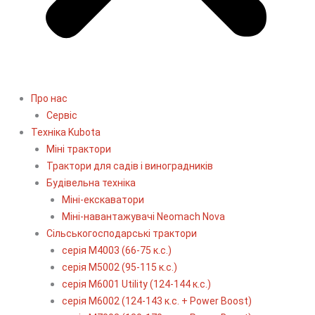
Про нас
Сервіс
Технiка Kubota
Міні трактори
Трактори для садів і виноградників
Будівельна техніка
Міні-екскаватори
Міні-навантажувачі Neomach Nova
Сільськогосподарські трактори
серія М4003 (66-75 к.с.)
серія М5002 (95-115 к.с.)
серія M6001 Utility (124-144 к.с.)
серія М6002 (124-143 к.с. + Power Boost)