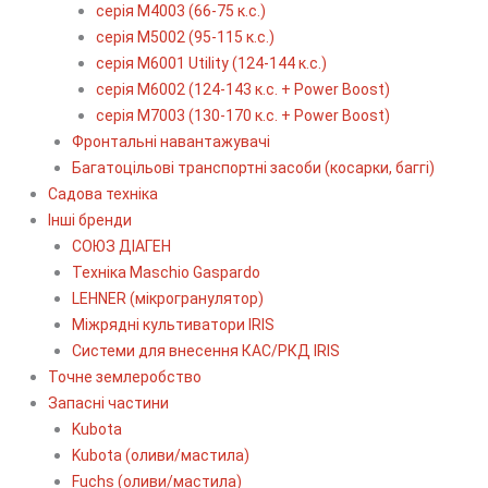
серія М4003 (66-75 к.с.)
серія М5002 (95-115 к.с.)
серія M6001 Utility (124-144 к.с.)
серія М6002 (124-143 к.с. + Power Boost)
серія М7003 (130-170 к.с. + Power Boost)
Фронтальні навантажувачі
Багатоцільові транспортні засоби (косарки, баггі)
Садова техніка
Інші бренди
СОЮЗ ДІАГЕН
Техніка Maschio Gaspardo
LEHNER (мікрогранулятор)
Міжрядні культиватори IRIS
Системи для внесення КАС/РКД IRIS
Точне землеробство
Запасні частини
Kubota
Kubota (оливи/мастила)
Fuchs (оливи/мастила)