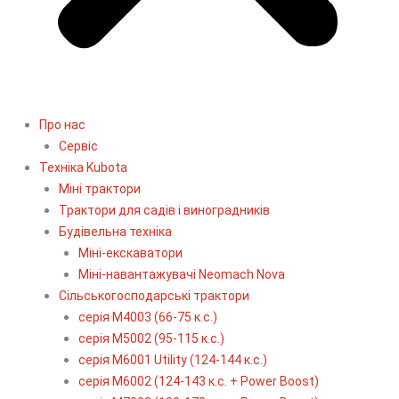
Про нас
Сервіс
Технiка Kubota
Міні трактори
Трактори для садів і виноградників
Будівельна техніка
Міні-екскаватори
Міні-навантажувачі Neomach Nova
Сільськогосподарські трактори
серія М4003 (66-75 к.с.)
серія М5002 (95-115 к.с.)
серія M6001 Utility (124-144 к.с.)
серія М6002 (124-143 к.с. + Power Boost)