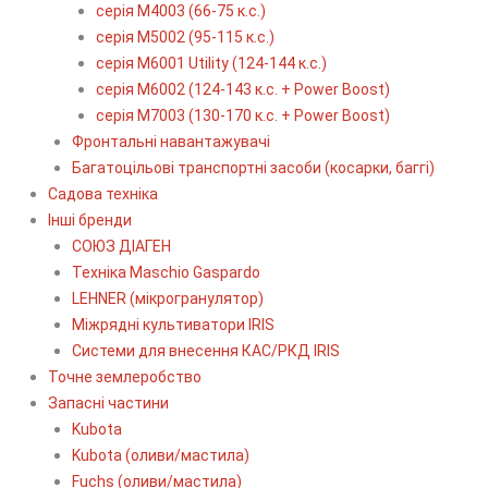
серія М4003 (66-75 к.с.)
серія М5002 (95-115 к.с.)
серія M6001 Utility (124-144 к.с.)
серія М6002 (124-143 к.с. + Power Boost)
серія М7003 (130-170 к.с. + Power Boost)
Фронтальні навантажувачі
Багатоцільові транспортні засоби (косарки, баггі)
Садова техніка
Інші бренди
СОЮЗ ДІАГЕН
Техніка Maschio Gaspardo
LEHNER (мікрогранулятор)
Міжрядні культиватори IRIS
Системи для внесення КАС/РКД IRIS
Точне землеробство
Запасні частини
Kubota
Kubota (оливи/мастила)
Fuchs (оливи/мастила)