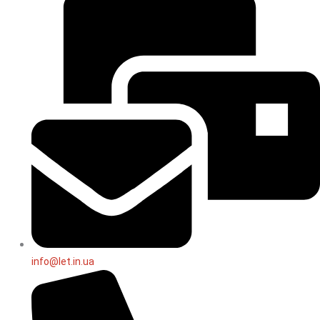
info@let.in.ua