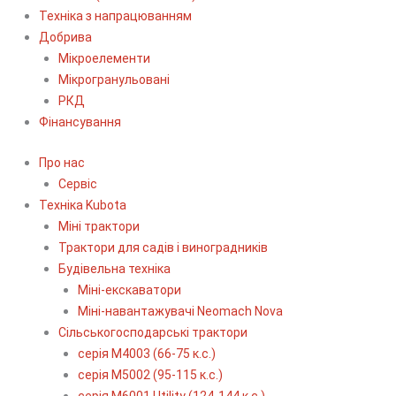
Техніка з напрацюванням
Добрива
Мікроелементи
Мікрогранульовані
РКД
Фінансування
Про нас
Сервіс
Технiка Kubota
Міні трактори
Трактори для садів і виноградників
Будівельна техніка
Міні-екскаватори
Міні-навантажувачі Neomach Nova
Сільськогосподарські трактори
серія М4003 (66-75 к.с.)
серія М5002 (95-115 к.с.)
серія M6001 Utility (124-144 к.с.)