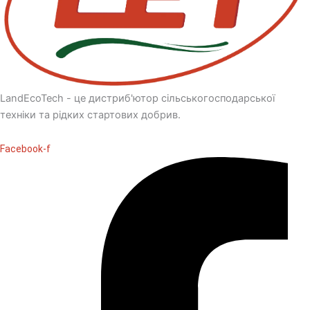
LandEcoTech - це дистриб'ютор сільськогосподарської
техніки та рідких стартових добрив.
Facebook-f