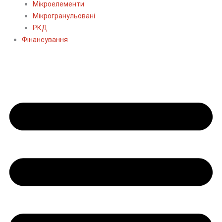
Мікроелементи
Мікрогранульовані
РКД
Фінансування