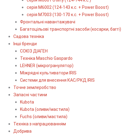
серія М6002 (124-143 к.с. + Power Boost)
серія М7003 (130-170 к.с. + Power Boost)
Фронтальні навантажувачі
Багатоцільові транспортні засоби (косарки, баггі)
Садова техніка
Інші бренди
СОЮЗ ДІАГЕН
Техніка Maschio Gaspardo
LEHNER (мікрогранулятор)
Міжрядні культиватори IRIS
Системи для внесення КАС/РКД IRIS
Точне землеробство
Запасні частини
Kubota
Kubota (оливи/мастила)
Fuchs (оливи/мастила)
Техніка з напрацюванням
Добрива