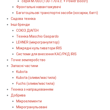
серія М7003 (130-170 к.с. + Power Boost)
Фронтальні навантажувачі
Багатоцільові транспортні засоби (косарки, баггі)
Садова техніка
Інші бренди
СОЮЗ ДІАГЕН
Техніка Maschio Gaspardo
LEHNER (мікрогранулятор)
Міжрядні культиватори IRIS
Системи для внесення КАС/РКД IRIS
Точне землеробство
Запасні частини
Kubota
Kubota (оливи/мастила)
Fuchs (оливи/мастила)
Техніка з напрацюванням
Добрива
Мікроелементи
Мікрогранульовані