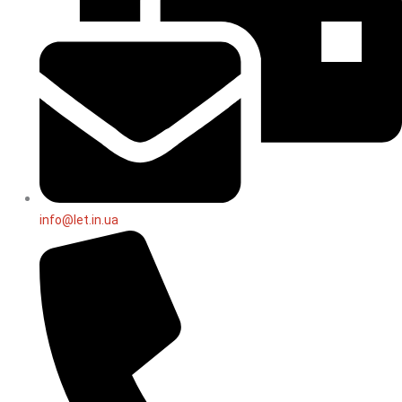
info@let.in.ua