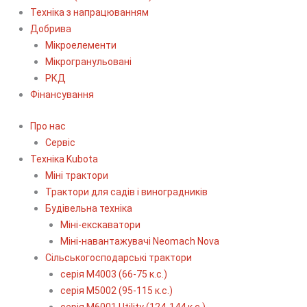
Техніка з напрацюванням
Добрива
Мікроелементи
Мікрогранульовані
РКД
Фінансування
Про нас
Сервіс
Технiка Kubota
Міні трактори
Трактори для садів і виноградників
Будівельна техніка
Міні-екскаватори
Міні-навантажувачі Neomach Nova
Сільськогосподарські трактори
серія М4003 (66-75 к.с.)
серія М5002 (95-115 к.с.)
серія M6001 Utility (124-144 к.с.)