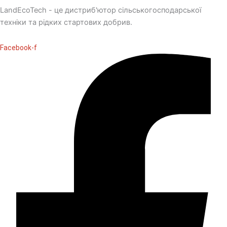
LandEcoTech - це дистриб'ютор сільськогосподарської
техніки та рідких стартових добрив.
Facebook-f