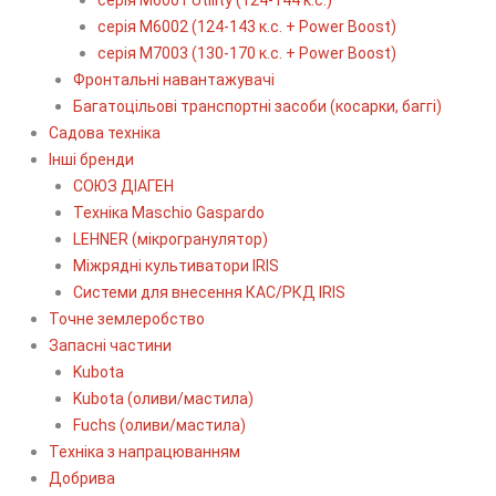
серія М6002 (124-143 к.с. + Power Boost)
серія М7003 (130-170 к.с. + Power Boost)
Фронтальні навантажувачі
Багатоцільові транспортні засоби (косарки, баггі)
Садова техніка
Інші бренди
СОЮЗ ДІАГЕН
Техніка Maschio Gaspardo
LEHNER (мікрогранулятор)
Міжрядні культиватори IRIS
Системи для внесення КАС/РКД IRIS
Точне землеробство
Запасні частини
Kubota
Kubota (оливи/мастила)
Fuchs (оливи/мастила)
Техніка з напрацюванням
Добрива