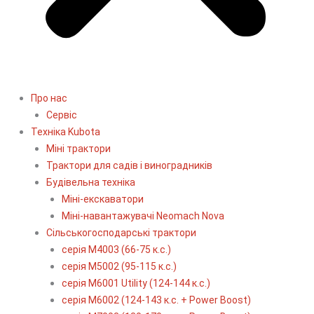
Про нас
Сервіс
Технiка Kubota
Міні трактори
Трактори для садів і виноградників
Будівельна техніка
Міні-екскаватори
Міні-навантажувачі Neomach Nova
Сільськогосподарські трактори
серія М4003 (66-75 к.с.)
серія М5002 (95-115 к.с.)
серія M6001 Utility (124-144 к.с.)
серія М6002 (124-143 к.с. + Power Boost)