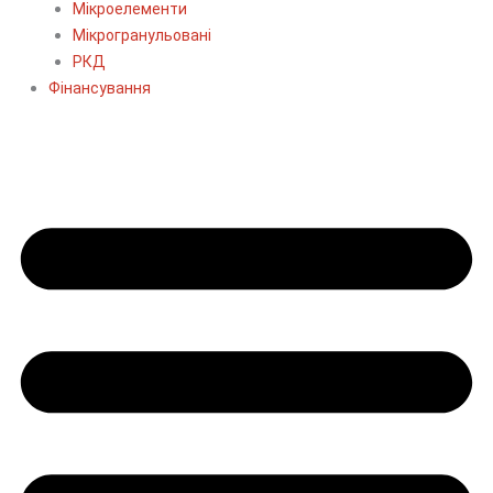
Мікроелементи
Мікрогранульовані
РКД
Фінансування