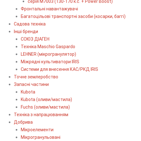
серія М7003 (130-170 к.с. + Power Boost)
Фронтальні навантажувачі
Багатоцільові транспортні засоби (косарки, баггі)
Садова техніка
Інші бренди
СОЮЗ ДІАГЕН
Техніка Maschio Gaspardo
LEHNER (мікрогранулятор)
Міжрядні культиватори IRIS
Системи для внесення КАС/РКД IRIS
Точне землеробство
Запасні частини
Kubota
Kubota (оливи/мастила)
Fuchs (оливи/мастила)
Техніка з напрацюванням
Добрива
Мікроелементи
Мікрогранульовані