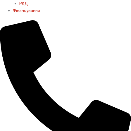
РКД
Фінансування