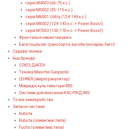
серія М4003 (66-75 к.с.)
серія М5002 (95-115 к.с.)
серія M6001 Utility (124-144 к.с.)
серія М6002 (124-143 к.с. + Power Boost)
серія М7003 (130-170 к.с. + Power Boost)
Фронтальні навантажувачі
Багатоцільові транспортні засоби (косарки, баггі)
Садова техніка
Інші бренди
СОЮЗ ДІАГЕН
Техніка Maschio Gaspardo
LEHNER (мікрогранулятор)
Міжрядні культиватори IRIS
Системи для внесення КАС/РКД IRIS
Точне землеробство
Запасні частини
Kubota
Kubota (оливи/мастила)
Fuchs (оливи/мастила)