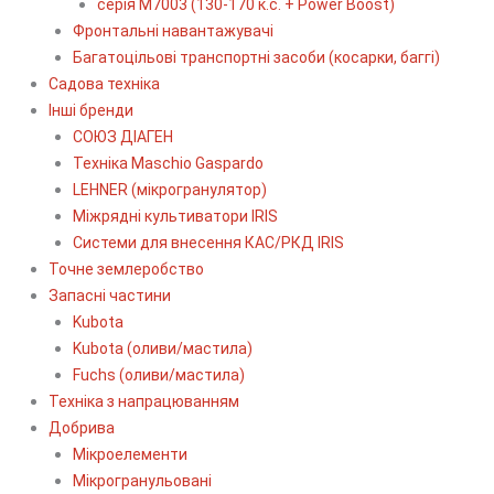
серія М7003 (130-170 к.с. + Power Boost)
Фронтальні навантажувачі
Багатоцільові транспортні засоби (косарки, баггі)
Садова техніка
Інші бренди
СОЮЗ ДІАГЕН
Техніка Maschio Gaspardo
LEHNER (мікрогранулятор)
Міжрядні культиватори IRIS
Системи для внесення КАС/РКД IRIS
Точне землеробство
Запасні частини
Kubota
Kubota (оливи/мастила)
Fuchs (оливи/мастила)
Техніка з напрацюванням
Добрива
Мікроелементи
Мікрогранульовані