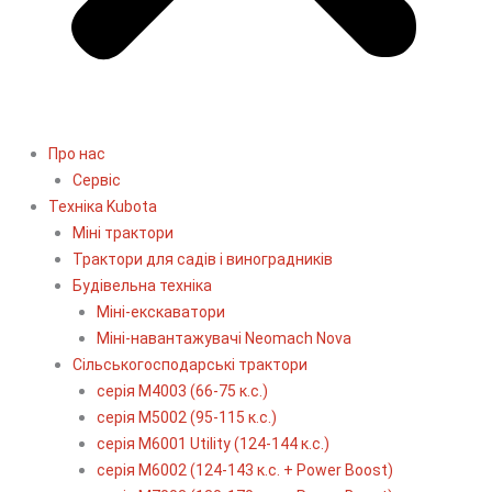
Про нас
Сервіс
Технiка Kubota
Міні трактори
Трактори для садів і виноградників
Будівельна техніка
Міні-екскаватори
Міні-навантажувачі Neomach Nova
Сільськогосподарські трактори
серія М4003 (66-75 к.с.)
серія М5002 (95-115 к.с.)
серія M6001 Utility (124-144 к.с.)
серія М6002 (124-143 к.с. + Power Boost)