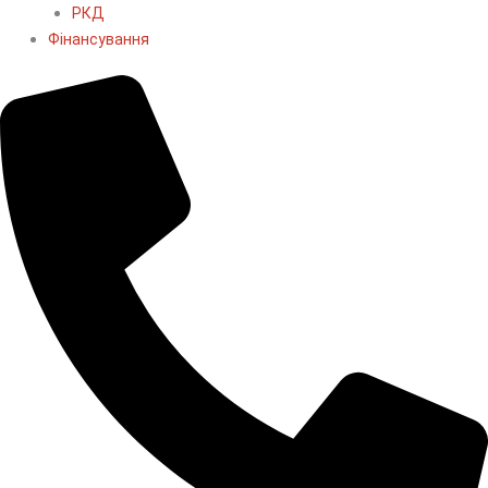
РКД
Фінансування