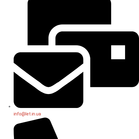
info@let.in.ua