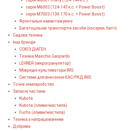
серія М6002 (124-143 к.с. + Power Boost)
серія М7003 (130-170 к.с. + Power Boost)
Фронтальні навантажувачі
Багатоцільові транспортні засоби (косарки, баггі)
Садова техніка
Інші бренди
СОЮЗ ДІАГЕН
Техніка Maschio Gaspardo
LEHNER (мікрогранулятор)
Міжрядні культиватори IRIS
Системи для внесення КАС/РКД IRIS
Точне землеробство
Запасні частини
Kubota
Kubota (оливи/мастила)
Fuchs (оливи/мастила)
Техніка з напрацюванням
Добрива