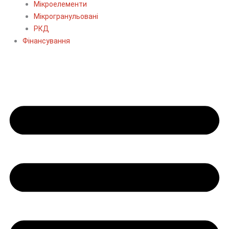
Мікроелементи
Мікрогранульовані
РКД
Фінансування