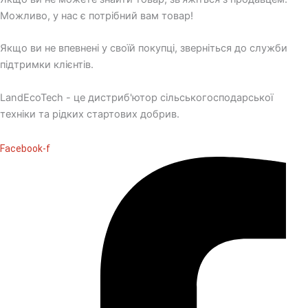
Можливо, у нас є потрібний вам товар!
Якщо ви не впевнені у своїй покупці, зверніться до служби
підтримки клієнтів.
LandEcoTech - це дистриб'ютор сільськогосподарської
техніки та рідких стартових добрив.
Facebook-f