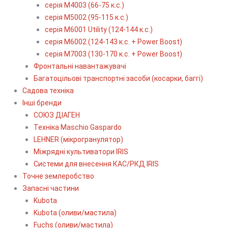
серія М4003 (66-75 к.с.)
серія М5002 (95-115 к.с.)
серія M6001 Utility (124-144 к.с.)
серія М6002 (124-143 к.с. + Power Boost)
серія М7003 (130-170 к.с. + Power Boost)
Фронтальні навантажувачі
Багатоцільові транспортні засоби (косарки, баггі)
Садова техніка
Інші бренди
СОЮЗ ДІАГЕН
Техніка Maschio Gaspardo
LEHNER (мікрогранулятор)
Міжрядні культиватори IRIS
Системи для внесення КАС/РКД IRIS
Точне землеробство
Запасні частини
Kubota
Kubota (оливи/мастила)
Fuchs (оливи/мастила)