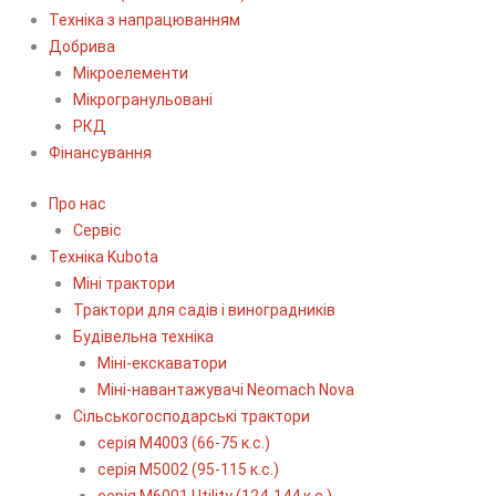
Техніка з напрацюванням
Добрива
Мікроелементи
Мікрогранульовані
РКД
Фінансування
Про нас
Сервіс
Технiка Kubota
Міні трактори
Трактори для садів і виноградників
Будівельна техніка
Міні-екскаватори
Міні-навантажувачі Neomach Nova
Сільськогосподарські трактори
серія М4003 (66-75 к.с.)
серія М5002 (95-115 к.с.)
серія M6001 Utility (124-144 к.с.)