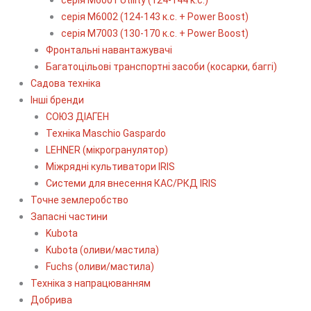
серія М6002 (124-143 к.с. + Power Boost)
серія М7003 (130-170 к.с. + Power Boost)
Фронтальні навантажувачі
Багатоцільові транспортні засоби (косарки, баггі)
Садова техніка
Інші бренди
СОЮЗ ДІАГЕН
Техніка Maschio Gaspardo
LEHNER (мікрогранулятор)
Міжрядні культиватори IRIS
Системи для внесення КАС/РКД IRIS
Точне землеробство
Запасні частини
Kubota
Kubota (оливи/мастила)
Fuchs (оливи/мастила)
Техніка з напрацюванням
Добрива