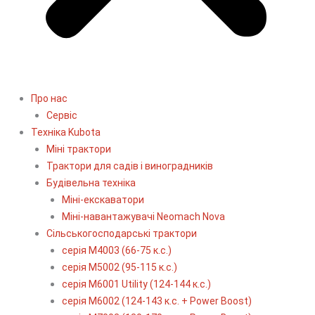
Про нас
Сервіс
Технiка Kubota
Міні трактори
Трактори для садів і виноградників
Будівельна техніка
Міні-екскаватори
Міні-навантажувачі Neomach Nova
Сільськогосподарські трактори
серія М4003 (66-75 к.с.)
серія М5002 (95-115 к.с.)
серія M6001 Utility (124-144 к.с.)
серія М6002 (124-143 к.с. + Power Boost)