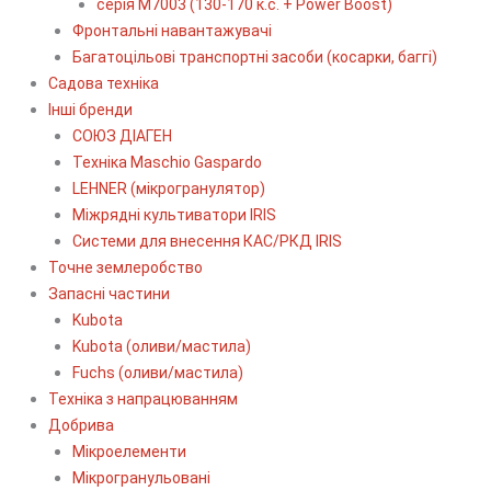
серія М7003 (130-170 к.с. + Power Boost)
Фронтальні навантажувачі
Багатоцільові транспортні засоби (косарки, баггі)
Садова техніка
Інші бренди
СОЮЗ ДІАГЕН
Техніка Maschio Gaspardo
LEHNER (мікрогранулятор)
Міжрядні культиватори IRIS
Системи для внесення КАС/РКД IRIS
Точне землеробство
Запасні частини
Kubota
Kubota (оливи/мастила)
Fuchs (оливи/мастила)
Техніка з напрацюванням
Добрива
Мікроелементи
Мікрогранульовані