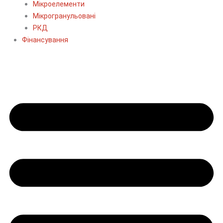
Мікроелементи
Мікрогранульовані
РКД
Фінансування