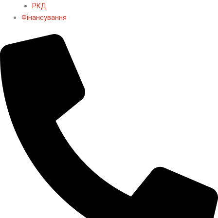
РКД
Фінансування