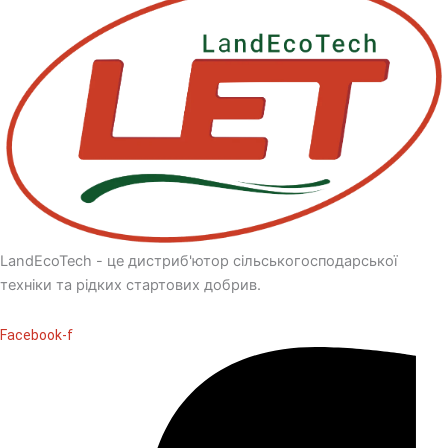
LandEcoTech - це дистриб'ютор сільськогосподарської
техніки та рідких стартових добрив.
Facebook-f