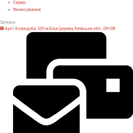
Сервіс
Фінансування
Зв'язок
🏢 вул І. Кожедуба, 359 м.Біла Церква, Київська обл., 09108