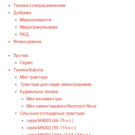
Техніка з напрацюванням
Добрива
Мікроелементи
Мікрогранульовані
РКД
Фінансування
Про нас
Сервіс
Технiка Kubota
Міні трактори
Трактори для садів і виноградників
Будівельна техніка
Міні-екскаватори
Міні-навантажувачі Neomach Nova
Сільськогосподарські трактори
серія М4003 (66-75 к.с.)
серія М5002 (95-115 к.с.)
серія M6001 Utility (124-144 к.с.)