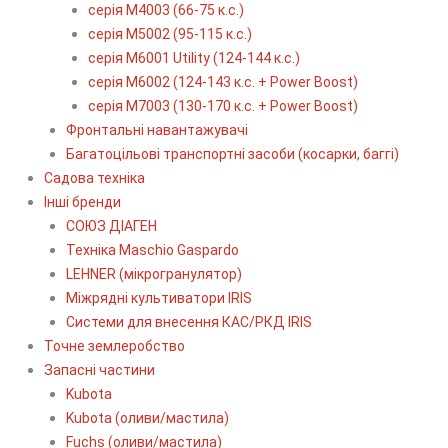
серія М4003 (66-75 к.с.)
серія М5002 (95-115 к.с.)
серія M6001 Utility (124-144 к.с.)
серія М6002 (124-143 к.с. + Power Boost)
серія М7003 (130-170 к.с. + Power Boost)
Фронтальні навантажувачі
Багатоцільові транспортні засоби (косарки, баггі)
Садова техніка
Інші бренди
СОЮЗ ДІАГЕН
Техніка Maschio Gaspardo
LEHNER (мікрогранулятор)
Міжрядні культиватори IRIS
Системи для внесення КАС/РКД IRIS
Точне землеробство
Запасні частини
Kubota
Kubota (оливи/мастила)
Fuchs (оливи/мастила)