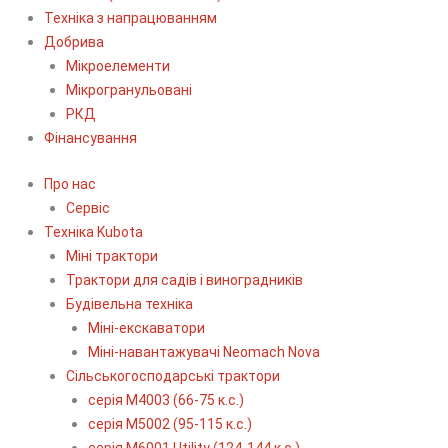
Техніка з напрацюванням
Добрива
Мікроелементи
Мікрогранульовані
РКД
Фінансування
Про нас
Сервіс
Технiка Kubota
Міні трактори
Трактори для садів і виноградників
Будівельна техніка
Міні-екскаватори
Міні-навантажувачі Neomach Nova
Сільськогосподарські трактори
серія М4003 (66-75 к.с.)
серія М5002 (95-115 к.с.)
серія M6001 Utility (124-144 к.с.)