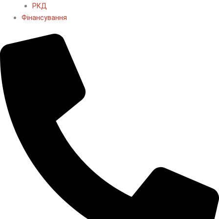
РКД
Фінансування