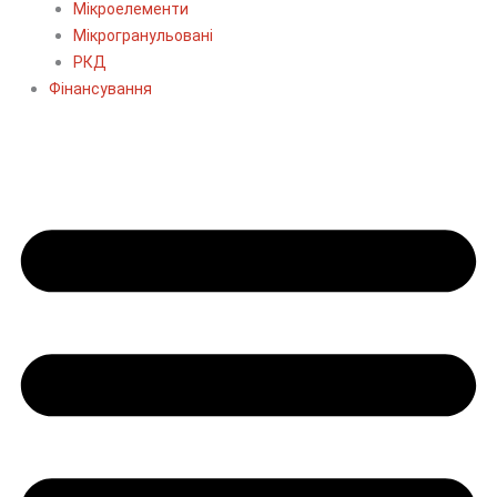
Мікроелементи
Мікрогранульовані
РКД
Фінансування