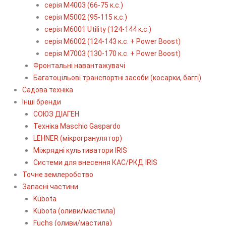
серія М4003 (66-75 к.с.)
серія М5002 (95-115 к.с.)
серія M6001 Utility (124-144 к.с.)
серія М6002 (124-143 к.с. + Power Boost)
серія М7003 (130-170 к.с. + Power Boost)
Фронтальні навантажувачі
Багатоцільові транспортні засоби (косарки, баггі)
Садова техніка
Інші бренди
СОЮЗ ДІАГЕН
Техніка Maschio Gaspardo
LEHNER (мікрогранулятор)
Міжрядні культиватори IRIS
Системи для внесення КАС/РКД IRIS
Точне землеробство
Запасні частини
Kubota
Kubota (оливи/мастила)
Fuchs (оливи/мастила)