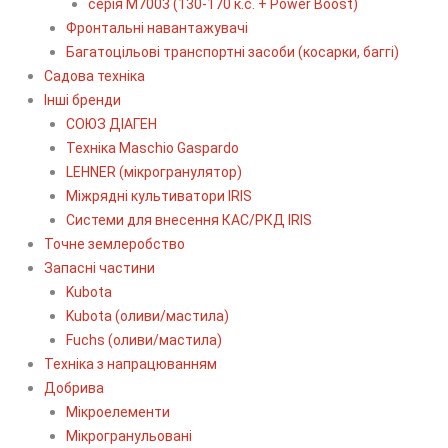
серія М7003 (130-170 к.с. + Power Boost)
Фронтальні навантажувачі
Багатоцільові транспортні засоби (косарки, баггі)
Садова техніка
Інші бренди
СОЮЗ ДІАГЕН
Техніка Maschio Gaspardo
LEHNER (мікрогранулятор)
Міжрядні культиватори IRIS
Системи для внесення КАС/РКД IRIS
Точне землеробство
Запасні частини
Kubota
Kubota (оливи/мастила)
Fuchs (оливи/мастила)
Техніка з напрацюванням
Добрива
Мікроелементи
Мікрогранульовані