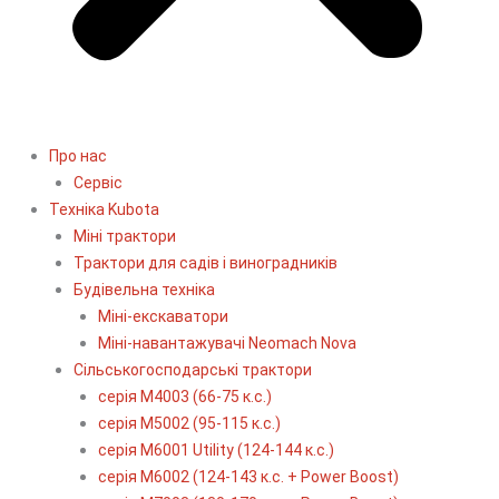
Про нас
Сервіс
Технiка Kubota
Міні трактори
Трактори для садів і виноградників
Будівельна техніка
Міні-екскаватори
Міні-навантажувачі Neomach Nova
Сільськогосподарські трактори
серія М4003 (66-75 к.с.)
серія М5002 (95-115 к.с.)
серія M6001 Utility (124-144 к.с.)
серія М6002 (124-143 к.с. + Power Boost)