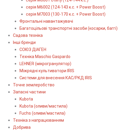
серія М6002 (124-143 к.с. + Power Boost)
серія М7003 (130-170 к.с. + Power Boost)
Фронтальні навантажувачі
Багатоцільові транспортні засоби (косарки, баггі)
Садова техніка
Інші бренди
СОЮЗ ДІАГЕН
Техніка Maschio Gaspardo
LEHNER (мікрогранулятор)
Міжрядні культиватори IRIS
Системи для внесення КАС/РКД IRIS
Точне землеробство
Запасні частини
Kubota
Kubota (оливи/мастила)
Fuchs (оливи/мастила)
Техніка з напрацюванням
Добрива