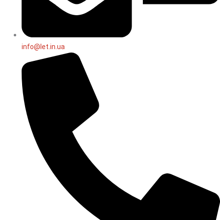
info@let.in.ua