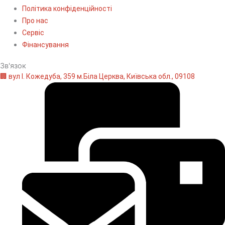
Політика конфіденційності
Про нас
Сервіс
Фінансування
Зв'язок
🏢 вул І. Кожедуба, 359 м.Біла Церква, Київська обл., 09108